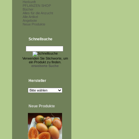
Herkunft
PFLANZEN SHOP
Bücher
Alles für die Anzucht
Alle Artikel
Angebote
Neue Produkte
Schnellsuche
Verwenden Sie Stichworte, um
ein Produkt zu finden.
erweiterte Suche
Hersteller
Neue Produkte