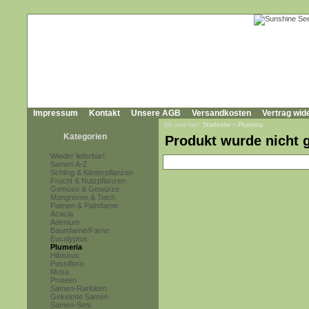
Impressum
Kontakt
Unsere AGB
Versandkosten
Vertrag wid
Sie sind hier:
Startseite
»
Plumeria
Kategorien
Produkt wurde nicht 
Wieder lieferbar!
Samen A-Z
Schling & Kletterpflanzen
Frucht & Nutzpflanzen
Gemüse & Gewürze
Mangroven & Teich
Palmen & Palmfarne
Acacia
Adenium
Baumfarne/Farne
Eucalyptus
Plumeria
Hibiskus
Passiflora
Musa
Proteen
Samen-Raritäten
Gekeimte Samen
Samen-Sets