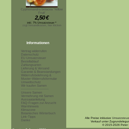
Cyphomandra betacea 'Yellow
Fruit'
2,50
€
inkl. 7% Umsatzsteuer *
zzgl.Versandkosten, hier klicken
Informationen
Vertrag widerrufen
Datenschutz
EU Umsatzsteuer
Bestellablauf
Zahlungsarten
Lieferung & Versand
Garantie & Beanstandungen
Widerrufsbelehrung &
Muster-Widerrufsformular
Umweltschutz
Wir kaufen Samen
------------------------
Unsere Samen
Vermehrung mit Samen
Aussaatanleitung
FAQ-Fragen zur Anzucht
Warnhinweis
Klimazone
Botanisches Wörterbuch
Link-Tipps
Alle Preise inklusive
Umsatzsteue
Danke
Verkauf unter Zugrundelegu
© 2015-2026 Peter