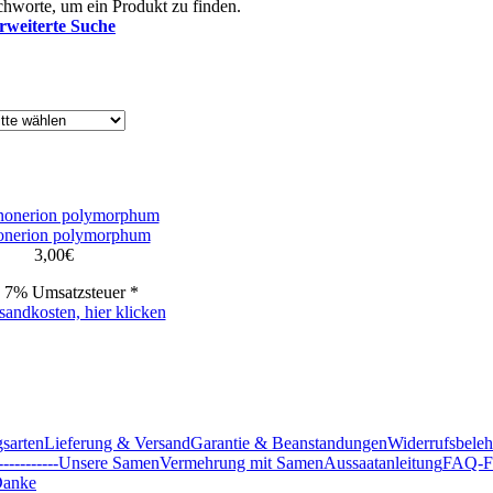
hworte, um ein Produkt zu finden.
rweiterte Suche
nerion polymorphum
3,00
€
. 7% Umsatzsteuer *
sandkosten, hier klicken
sarten
Lieferung & Versand
Garantie & Beanstandungen
Widerrufsbele
-----------
Unsere Samen
Vermehrung mit Samen
Aussaatanleitung
FAQ-Fr
anke