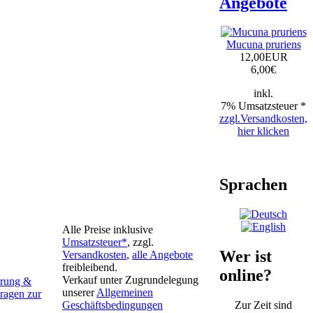
Angebote
Mucuna pruriens
12,00EUR
6,00
€
inkl.
7% Umsatzsteuer *
zzgl.Versandkosten,
hier klicken
Sprachen
Alle Preise inklusive
Umsatzsteuer*
, zzgl.
Wer ist
Versandkosten
,
alle Angebote
freibleibend.
online?
Verkauf unter Zugrundelegung
hrung &
unserer
Allgemeinen
agen zur
Geschäftsbedingungen
Zur Zeit sind