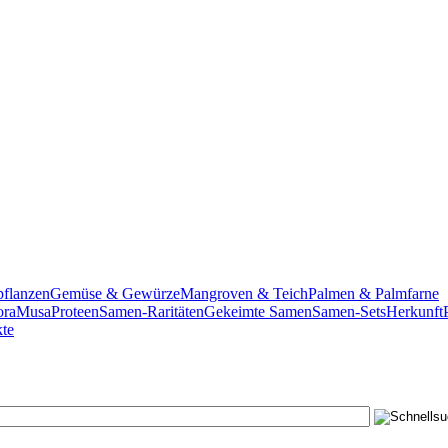
pflanzen
Gemüse & Gewürze
Mangroven & Teich
Palmen & Palmfarne
ora
Musa
Proteen
Samen-Raritäten
Gekeimte Samen
Samen-Sets
Herkunft
te