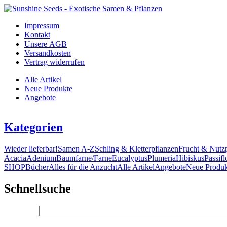
Impressum
Kontakt
Unsere AGB
Versandkosten
Vertrag widerrufen
Alle Artikel
Neue Produkte
Angebote
Kategorien
Wieder lieferbar!
Samen A-Z
Schling & Kletterpflanzen
Frucht & Nutz
Acacia
Adenium
Baumfarne/Farne
Eucalyptus
Plumeria
Hibiskus
Passifl
SHOP
Bücher
Alles für die Anzucht
Alle Artikel
Angebote
Neue Produk
Schnellsuche