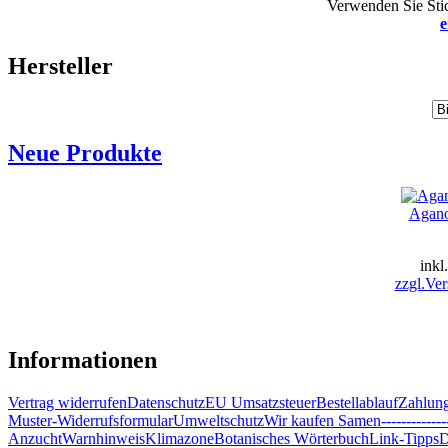
Verwenden Sie Stic
e
Hersteller
Neue Produkte
Agano
inkl
zzgl.Ver
Informationen
Vertrag widerrufen
Datenschutz
EU Umsatzsteuer
Bestellablauf
Zahlung
Muster-Widerrufsformular
Umweltschutz
Wir kaufen Samen
-------------
Anzucht
Warnhinweis
Klimazone
Botanisches Wörterbuch
Link-Tipps
D