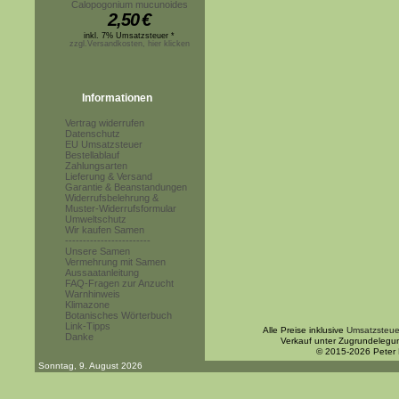
Calopogonium mucunoides
2,50
€
inkl. 7% Umsatzsteuer *
zzgl.Versandkosten, hier klicken
Informationen
Vertrag widerrufen
Datenschutz
EU Umsatzsteuer
Bestellablauf
Zahlungsarten
Lieferung & Versand
Garantie & Beanstandungen
Widerrufsbelehrung &
Muster-Widerrufsformular
Umweltschutz
Wir kaufen Samen
------------------------
Unsere Samen
Vermehrung mit Samen
Aussaatanleitung
FAQ-Fragen zur Anzucht
Warnhinweis
Klimazone
Botanisches Wörterbuch
Link-Tipps
Alle Preise inklusive
Umsatzsteue
Danke
Verkauf unter Zugrundelegu
© 2015-2026 Peter
Sonntag, 9. August 2026