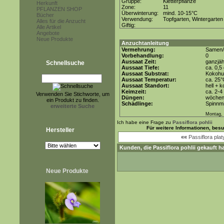
Gruppe:
Kletterpflanze
Herkunft
Zone:
11
PFLANZEN SHOP
Überwinterung:
mind. 10-15°C
Bücher
Verwendung:
Topfgarten, Wintergarten
Alles für die Anzucht
Giftig:
Alle Artikel
Angebote
Neue Produkte
Anzuchtanleitung
Vermehrung:
Samen/
Vorbehandlung:
0
Aussaat Zeit:
ganzjäh
Schnellsuche
Aussaat Tiefe:
ca. 0,5
Aussaat Substrat:
Kokohum
Aussaat Temperatur:
ca. 25
Aussaat Standort:
hell + 
Keimzeit:
ca. 2-
Verwenden Sie Stichworte, um
Düngen:
wöchent
ein Produkt zu finden.
Schädlinge:
Spinnmi
erweiterte Suche
Montag, 
Ich habe eine Frage zu
Passiflora pohlii
Für weitere Informationen, bes
Hersteller
««
Passiflora plat
Kunden, die
Passiflora pohlii
gekauft ha
Neue Produkte