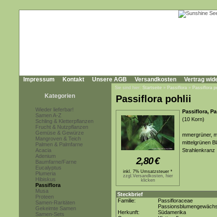
Impressum
Kontakt
Unsere AGB
Versandkosten
Vertrag wid
Sie sind hier:
Startseite
»
Passiflora
»
Passiflora po
Kategorien
Passiflora pohlii
Wieder lieferbar!
Passiflora, P
Samen A-Z
(10 Korn)
Schling & Kletterpflanzen
Frucht & Nutzpflanzen
Gemüse & Gewürze
mmergrüner, me
Mangroven & Teich
mittelgrünen B
Palmen & Palmfarne
Acacia
Strahlenkranz
Adenium
2,80
€
Baumfarne/Farne
Eucalyptus
inkl. 7% Umsatzsteuer *
Plumeria
zzgl.Versandkosten, hier
Hibiskus
klicken
Passiflora
Musa
Steckbrief
Proteen
Familie:
Passifloraceae
Samen-Raritäten
Passionsblumengewäch
Gekeimte Samen
Herkunft:
Südamerika
Samen-Sets