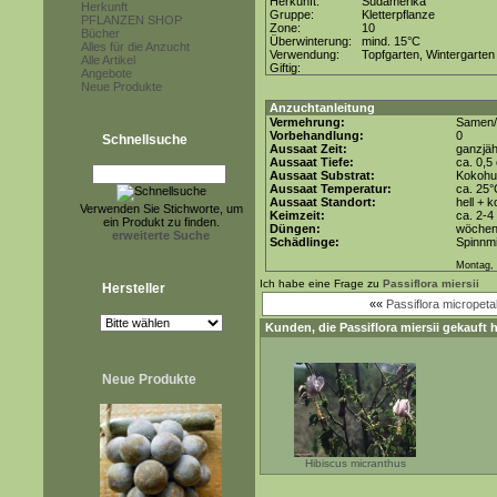
Herkunft:
Südamerika
Herkunft
Gruppe:
Kletterpflanze
PFLANZEN SHOP
Zone:
10
Bücher
Überwinterung:
mind. 15°C
Alles für die Anzucht
Verwendung:
Topfgarten, Wintergarten
Alle Artikel
Giftig:
Angebote
Neue Produkte
Anzuchtanleitung
Vermehrung:
Samen/
Vorbehandlung:
0
Schnellsuche
Aussaat Zeit:
ganzjäh
Aussaat Tiefe:
ca. 0,5
Aussaat Substrat:
Kokohum
Aussaat Temperatur:
ca. 25
Aussaat Standort:
hell + 
Verwenden Sie Stichworte, um
Keimzeit:
ca. 2-
ein Produkt zu finden.
Düngen:
wöchent
erweiterte Suche
Schädlinge:
Spinnmi
Montag, 
Ich habe eine Frage zu
Passiflora miersii
Hersteller
««
Passiflora micropeta
Kunden, die
Passiflora miersii
gekauft h
Neue Produkte
Hibiscus micranthus