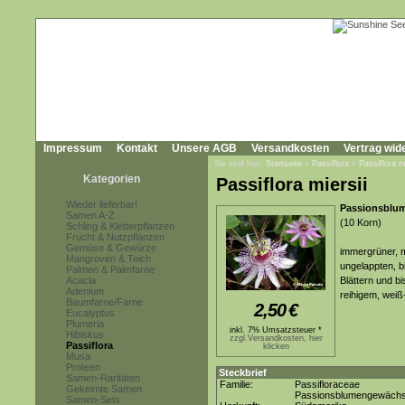
Impressum
Kontakt
Unsere AGB
Versandkosten
Vertrag wid
Sie sind hier:
Startseite
»
Passiflora
»
Passiflora m
Kategorien
Passiflora miersii
Wieder lieferbar!
Passionsblum
Samen A-Z
(10 Korn)
Schling & Kletterpflanzen
Frucht & Nutzpflanzen
Gemüse & Gewürze
immergrüner, 
Mangroven & Teich
ungelappten, b
Palmen & Palmfarne
Acacia
Blättern und b
Adenium
reihigem, wei
Baumfarne/Farne
2,50
€
Eucalyptus
Plumeria
inkl. 7% Umsatzsteuer *
Hibiskus
zzgl.Versandkosten, hier
Passiflora
klicken
Musa
Proteen
Steckbrief
Samen-Raritäten
Familie:
Passifloraceae
Gekeimte Samen
Passionsblumengewäch
Samen-Sets