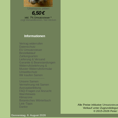
Unonopsis pittieri
6,50
€
inkl. 7% Umsatzsteuer *
zzgl.Versandkosten, hier klicken
Informationen
Vertrag widerrufen
Datenschutz
EU Umsatzsteuer
Bestellablauf
Zahlungsarten
Lieferung & Versand
Garantie & Beanstandungen
Widerrufsbelehrung &
Muster-Widerrufsformular
Umweltschutz
Wir kaufen Samen
------------------------
Unsere Samen
Vermehrung mit Samen
Aussaatanleitung
FAQ-Fragen zur Anzucht
Warnhinweis
Klimazone
Botanisches Wörterbuch
Link-Tipps
Alle Preise inklusive
Umsatzsteue
Danke
Verkauf unter Zugrundelegu
© 2015-2026 Peter
Donnerstag, 6. August 2026