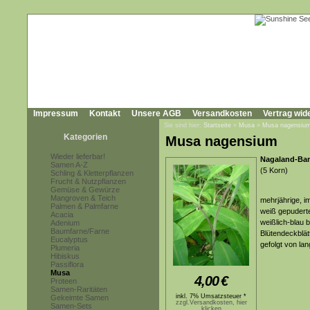
Impressum
Kontakt
Unsere AGB
Versandkosten
Vertrag wid
Sie sind hier:
Startseite
»
Musa
»
Musa nagensiu
Kategorien
Musa nagensium
Wieder lieferbar!
Nagaland-Ba
Samen A-Z
(5 Korn)
Schling & Kletterpflanzen
Frucht & Nutzpflanzen
Gemüse & Gewürze
Mangroven & Teich
mehrjährige, i
Palmen & Palmfarne
weiß gepudert
Acacia
weißlich-blau b
Adenium
Baumfarne/Farne
Blütendeckblät
Eucalyptus
gefolgt von la
Plumeria
Hibiskus
Passiflora
Musa
4,00
€
Proteen
Samen-Raritäten
inkl. 7% Umsatzsteuer *
Gekeimte Samen
zzgl.Versandkosten, hier
Samen-Sets
klicken