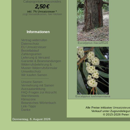
Calopogonium mucunoides
2,50
€
inkl. 7% Umsatzsteuer *
zzgl.Versandkosten, hier klicken
Informationen
Vertrag widerrufen
Eucalyptus macarthurii
Datenschutz
EU Umsatzsteuer
Bestellablauf
Zahlungsarten
Lieferung & Versand
Garantie & Beanstandungen
Widerrufsbelehrung &
Muster-Widerrufsformular
Umweltschutz
Wir kaufen Samen
------------------------
Unsere Samen
Vermehrung mit Samen
Aussaatanleitung
FAQ-Fragen zur Anzucht
Warnhinweis
Eucalyptus luehmanniana
Klimazone
Botanisches Wörterbuch
Link-Tipps
Alle Preise inklusive
Umsatzsteue
Danke
Verkauf unter Zugrundelegu
© 2015-2026 Peter
Donnerstag, 6. August 2026