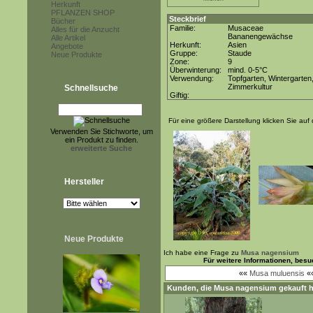
Herkunft
PFLANZEN SHOP
Steckbrief
Bücher
Familie:
Musaceae
Alles für die Anzucht
Bananengewächse
Alle Artikel
Herkunft:
Asien
Angebote
Gruppe:
Staude
Neue Produkte
Zone:
9
Überwinterung:
mind. 0-5°C
Verwendung:
Topfgarten, Wintergarten
Zimmerkultur
Schnellsuche
Giftig:
Für eine größere Darstellung klicken Sie auf 
Verwenden Sie Stichworte, um
ein Produkt zu finden.
erweiterte Suche
Hersteller
Neue Produkte
Ich habe eine Frage zu
Musa nagensium
Für weitere Informationen, bes
««
Musa muluensis
«
Kunden, die
Musa nagensium
gekauft h