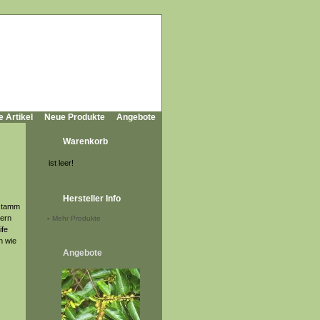
e Artikel
Neue Produkte
Angebote
Warenkorb
ist leer!
Hersteller Info
nstamm
tern
-
Mehr Produkte
ife
n wie
Angebote