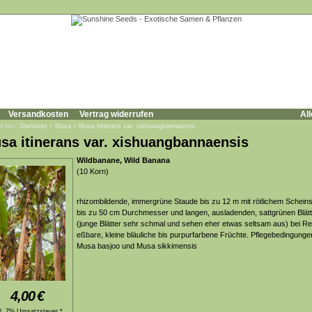
Versandkosten
Vertrag widerrufen
All
d hier:
Startseite
»
Musa
»
Musa itinerans var. xishuangbannaensis
sa itinerans var. xishuangbannaensis
Wildbanane, Wild Banana
(10 Korn)
rhizombildende, immergrüne Staude bis zu 12 m mit rötlichem Schei
bis zu 50 cm Durchmesser und langen, ausladenden, sattgrünen Blät
(junge Blätter sehr schmal und sehen eher etwas seltsam aus) bei Re
eßbare, kleine bläuliche bis purpurfarbene Früchte. Pflegebedingunge
Musa basjoo und Musa sikkimensis
4,00
€
kl. 7% Umsatzsteuer *