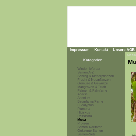
Impressum
Kontakt
Unsere AGB
Sie sin
Kategorien
Mu
Wieder lieferbar!
Samen A-Z
Schling & Kletterpflanzen
Frucht & Nutzpflanzen
Gemüse & Gewürze
Mangroven & Teich
Palmen & Palmfarne
Acacia
Adenium
Baumfarne/Farne
Eucalyptus
Plumeria
Hibiskus
Passiflora
Musa
Proteen
Samen-Raritäten
Gekeimte Samen
Samen-Sets
in