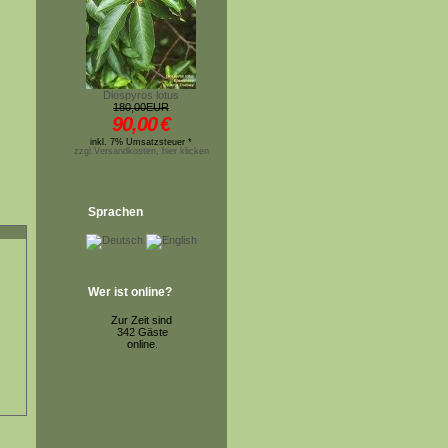
Diospyros lotus
180,00EUR
90,00
€
inkl. 7% Umsatzsteuer *
zzgl.Versandkosten, hier klicken
Sprachen
Wer ist online?
Zur Zeit sind
342 Gäste
online.