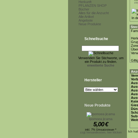
Herkunft
zz
PFLANZEN SHOP
Bücher
Alles für die Anzucht
Alle Artikel
Angebote
Neue Produkte
Stec
Fami
Herk
Schnellsuche
Gru
Zon
Über
Ver
Verwenden Sie Stichworte, um
Gifti
ein Produkt zu finden.
erweiterte Suche
Anz
Ver
Vor
Hersteller
Auss
Auss
Auss
Aus
Auss
Keim
Neue Produkte
Gie
Dün
Schä
Subs
Ipomoea jicama
Weit
5,00
€
inkl. 7% Umsatzsteuer *
Ich ha
zzgl.Versandkosten, hier klicken