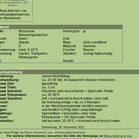
gl.Versandkosten, hier
klicken
kbrief
lie:
Musaceae
Immergrün:
ja
Bananengewächse
unft:
Asien
Duft:
ppe:
Staude
Blüte:
nicht zutreffend
e:
9
Blütezeit:
Sommer
winterung:
mind. 0-15°C
Früchte:
Beeren
wendung:
Garten, Topfgarten,
Standort:
sonnig-halbschattig
Wintergarten
g:
Rarität:
uchtanleitung
mehrung:
Samen/Schößlinge
behandlung:
ca. 24-48 Std. im lauwarmen Wasser einweichen
aat Zeit:
ganzjährig
aat Tiefe:
ca. 1 cm
aat Substrat:
Kokohum oder Anzuchterde + Sand oder Perlite
saat Temperatur:
ca. 25-30°C
aat Standort:
hell + konstant leicht feucht halten, nicht naß
zeit:
bis Keimung erfolgt > bis zu 3 Monaten
ssen:
in der Wachstumsperiode reichlich wässern
gen:
wöchentlich 0,2%ig oder Langzeitdünger
dlinge:
Spinnmilben > besonders unter Glas
trat:
Einheitserde + 2/3 Sand oder Perlite
erkultur:
hell bei mind. 15-20°C + konstant leicht feucht halten
Donnerstag, 30. November 2023
be eine Frage zu
Musa itinerans var. xishuangbannaensis
Für weitere Informationen, besuchen Sie bitte die Homepage zu
Musa itinerans var.