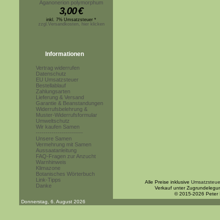
Aganonerion polymorphum
3,00
€
inkl. 7% Umsatzsteuer *
zzgl.Versandkosten, hier klicken
Informationen
Vertrag widerrufen
Datenschutz
EU Umsatzsteuer
Bestellablauf
Zahlungsarten
Lieferung & Versand
Garantie & Beanstandungen
Widerrufsbelehrung &
Muster-Widerrufsformular
Umweltschutz
Wir kaufen Samen
------------------------
Unsere Samen
Vermehrung mit Samen
Aussaatanleitung
FAQ-Fragen zur Anzucht
Warnhinweis
Klimazone
Botanisches Wörterbuch
Link-Tipps
Alle Preise inklusive
Umsatzsteue
Danke
Verkauf unter Zugrundelegu
© 2015-2026 Peter
Donnerstag, 6. August 2026