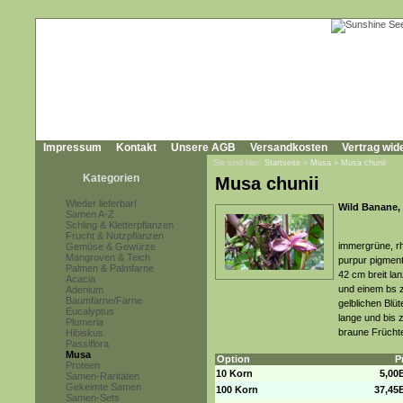
Impressum
Kontakt
Unsere AGB
Versandkosten
Vertrag wid
Sie sind hier:
Startseite
»
Musa
»
Musa chunii
Kategorien
Musa chunii
Wieder lieferbar!
Wild Banane,
Samen A-Z
Schling & Kletterpflanzen
Frucht & Nutzpflanzen
immergrüne, rh
Gemüse & Gewürze
Mangroven & Teich
purpur pigmen
Palmen & Palmfarne
42 cm breit lan
Acacia
und einem bs 
Adenium
Baumfarne/Farne
gelblichen Blü
Eucalyptus
lange und bis z
Plumeria
braune Früchte
Hibiskus
Passiflora
Musa
Option
P
Proteen
10 Korn
5,00
Samen-Raritäten
Gekeimte Samen
100 Korn
37,45
Samen-Sets