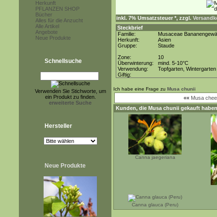
Herkunft
PFLANZEN SHOP
Bücher
inkl. 7% Umsatzsteuer *, zzgl.
Versandko
Alles für die Anzucht
Alle Artikel
Steckbrief
Angebote
Familie:
Musaceae Bananengew
Neue Produkte
Herkunft:
Asien
Gruppe:
Staude
Zone:
10
Schnellsuche
Überwinterung:
mind. 5-10°C
Verwendung:
Topfgarten, Wintergarten
Giftig:
Ich habe eine Frage zu
Musa chunii
Verwenden Sie Stichworte, um
ein Produkt zu finden.
««
Musa chee
erweiterte Suche
Kunden, die
Musa chunii
gekauft haben
Hersteller
Canna jaegeriana
Neue Produkte
Canna glauca (Peru)