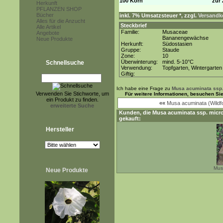
100 Korn
zur 
Herkunft
PFLANZEN SHOP
Bücher
inkl. 7% Umsatzsteuer *, zzgl.
Versandko
Alles für die Anzucht
Steckbrief
Alle Artikel
Familie:
Musaceae
Angebote
Bananengewächse
Neue Produkte
Herkunft:
Südostasien
Gruppe:
Staude
Zone:
10
Überwinterung:
mind. 5-10°C
Schnellsuche
Verwendung:
Topfgarten, Wintergarten
Giftig:
Ich habe eine Frage zu
Musa acuminata ssp
Verwenden Sie Stichworte, um
Für weitere Informationen, besuchen Si
ein Produkt zu finden.
««
Musa acuminata (Wildf
erweiterte Suche
Kunden, die
Musa acuminata ssp. micr
gekauft:
Hersteller
Musa
Neue Produkte