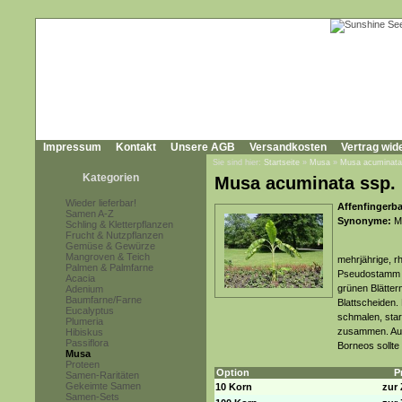
Impressum
Kontakt
Unsere AGB
Versandkosten
Vertrag wid
Sie sind hier:
Startseite
»
Musa
»
Musa acuminata
Kategorien
Musa acuminata ssp.
Wieder lieferbar!
Affenfingerb
Samen A-Z
Synonyme:
Mu
Schling & Kletterpflanzen
Frucht & Nutzpflanzen
Gemüse & Gewürze
Mangroven & Teich
mehrjährige, r
Palmen & Palmfarne
Pseudostamm un
Acacia
grünen Blätter
Adenium
Baumfarne/Farne
Blattscheiden.
Eucalyptus
schmalen, star
Plumeria
zusammen. Auf
Hibiskus
Passiflora
Borneos sollte 
Musa
Proteen
Option
P
Samen-Raritäten
Gekeimte Samen
10 Korn
zur 
Samen-Sets