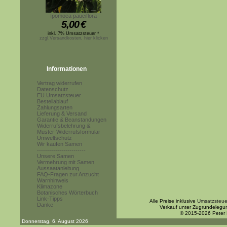
Ipomoea pauciflora
5,00
€
inkl. 7% Umsatzsteuer *
zzgl.Versandkosten, hier klicken
Informationen
Vertrag widerrufen
Datenschutz
EU Umsatzsteuer
Bestellablauf
Zahlungsarten
Lieferung & Versand
Garantie & Beanstandungen
Widerrufsbelehrung &
Muster-Widerrufsformular
Umweltschutz
Wir kaufen Samen
------------------------
Unsere Samen
Vermehrung mit Samen
Aussaatanleitung
FAQ-Fragen zur Anzucht
Warnhinweis
Klimazone
Botanisches Wörterbuch
Link-Tipps
Alle Preise inklusive
Umsatzsteue
Danke
Verkauf unter Zugrundelegu
© 2015-2026 Peter
Donnerstag, 6. August 2026