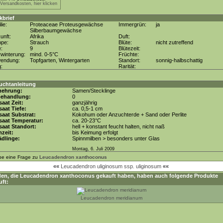
.Versandkosten, hier klicken
kbrief
lie:
Proteaceae Proteusgewächse
Immergrün:
ja
Silberbaumgewächse
unft:
Afrika
Duft:
ppe:
Strauch
Blüte:
nicht zutreffend
e:
9
Blütezeit:
winterung:
mind. 0-5°C
Früchte:
wendung:
Topfgarten, Wintergarten
Standort:
sonnig-halbschattig
g:
Rarität:
uchtanleitung
mehrung:
Samen/Stecklinge
behandlung:
0
aat Zeit:
ganzjährig
aat Tiefe:
ca. 0,5-1 cm
aat Substrat:
Kokohum oder Anzuchterde + Sand oder Perlite
saat Temperatur:
ca. 20-23°C
aat Standort:
hell + konstant feucht halten, nicht naß
zeit:
bis Keimung erfolgt
dlinge:
Spinnmilben > besonders unter Glas
Montag, 6. Juli 2009
be eine Frage zu
Leucadendron xanthoconus
««
Leucadendron uliginosum ssp. uliginosum
««
en, die
Leucadendron xanthoconus
gekauft haben, haben auch folgende Produkte
uft:
Leucadendron meridianum