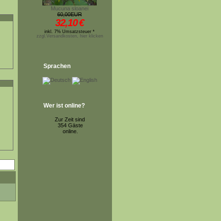
Mucuna sloanei
60,00EUR
32,10
€
inkl. 7% Umsatzsteuer *
zzgl.Versandkosten, hier klicken
Sprachen
Wer ist online?
Zur Zeit sind
354 Gäste
online.