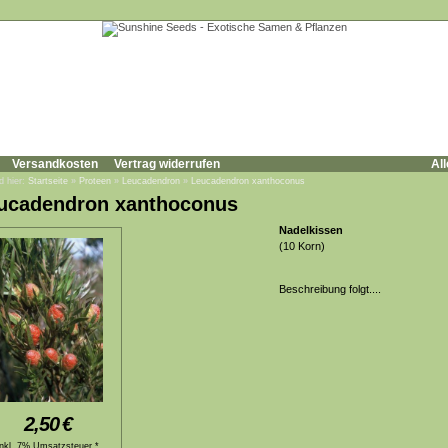
Versandkosten
Vertrag widerrufen
All
d hier:
Startseite
»
Proteen
»
Leucadendron
»
Leucadendron xanthoconus
ucadendron xanthoconus
Nadelkissen
(10 Korn)
Beschreibung folgt....
2,50
€
inkl. 7% Umsatzsteuer *