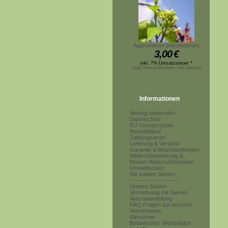
Aganonerion polymorphum
3,00
€
inkl. 7% Umsatzsteuer *
zzgl.Versandkosten, hier klicken
Informationen
Vertrag widerrufen
Datenschutz
EU Umsatzsteuer
Bestellablauf
Zahlungsarten
Lieferung & Versand
Garantie & Beanstandungen
Widerrufsbelehrung &
Muster-Widerrufsformular
Umweltschutz
Wir kaufen Samen
------------------------
Unsere Samen
Vermehrung mit Samen
Aussaatanleitung
FAQ-Fragen zur Anzucht
Warnhinweis
Klimazone
Botanisches Wörterbuch