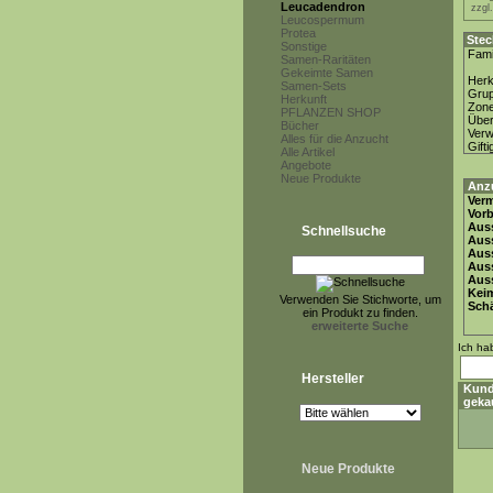
Leucadendron
zzgl
Leucospermum
Protea
Stec
Sonstige
Fami
Samen-Raritäten
Gekeimte Samen
Herk
Samen-Sets
Gru
Herkunft
Zon
PFLANZEN SHOP
Über
Bücher
Ver
Alles für die Anzucht
Gifti
Alle Artikel
Angebote
Neue Produkte
Anz
Ver
Vor
Auss
Schnellsuche
Auss
Auss
Aus
Auss
Keim
Verwenden Sie Stichworte, um
Schä
ein Produkt zu finden.
erweiterte Suche
Ich ha
Hersteller
Kund
geka
Neue Produkte