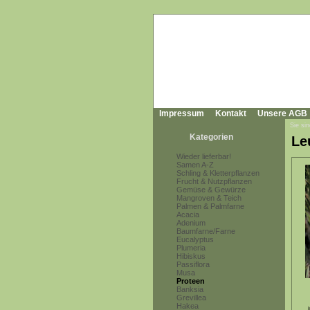
Impressum
Kontakt
Unsere AGB
Sie sin
Kategorien
Le
Wieder lieferbar!
Samen A-Z
Schling & Kletterpflanzen
Frucht & Nutzpflanzen
Gemüse & Gewürze
Mangroven & Teich
Palmen & Palmfarne
Acacia
Adenium
Baumfarne/Farne
Eucalyptus
Plumeria
Hibiskus
Passiflora
Musa
Proteen
Banksia
Grevillea
Hakea