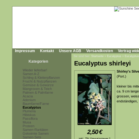
Impressum
Kontakt
Unsere AGB
Versandkosten
Vertrag wid
Sie sind hier:
Startseite
»
Eucalyptus
»
Eucalyptus 
Kategorien
Eucalyptus shirleyi
Wieder lieferbar!
Shirley's Silv
Samen A-Z
(Port.)
Schling & Kletterpflanzen
Frucht & Nutzpflanzen
Gemüse & Gewürze
kleiner bis mi
Mangroven & Teich
ca. 9 cm langen
Palmen & Palmfarne
Acacia
grossen, weiss
Adenium
endständigen, 
Baumfarne/Farne
Eucalyptus
Plumeria
Hibiskus
Passiflora
Musa
Proteen
Samen-Raritäten
2,50
€
Gekeimte Samen
Samen-Sets
inkl. 7% Umsatzsteuer *