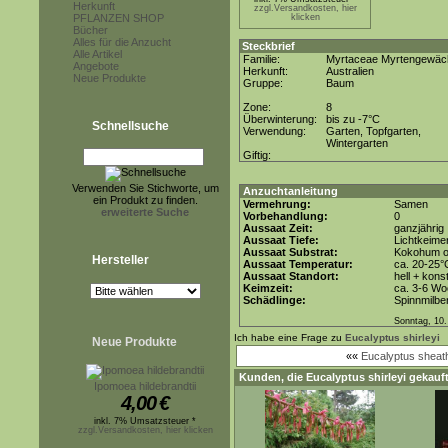
Herkunft
zzgl.Versandkosten, hier
PFLANZEN SHOP
klicken
Bücher
Alles für die Anzucht
Steckbrief
Alle Artikel
Familie:
Myrtaceae Myrtengewäc
Angebote
Herkunft:
Australien
Neue Produkte
Gruppe:
Baum
Zone:
8
Überwinterung:
bis zu -7°C
Schnellsuche
Verwendung:
Garten, Topfgarten,
Wintergarten
Giftig:
Verwenden Sie Stichworte, um
Anzuchtanleitung
ein Produkt zu finden.
Vermehrung:
Samen
erweiterte Suche
Vorbehandlung:
0
Aussaat Zeit:
ganzjährig
Aussaat Tiefe:
Lichtkeimer
Aussaat Substrat:
Kokohum od
Hersteller
Aussaat Temperatur:
ca. 20-25°
Aussaat Standort:
hell + kons
Keimzeit:
ca. 3-6 W
Schädlinge:
Spinnmilbe
Sonntag, 10.
Ich habe eine Frage zu
Eucalyptus shirleyi
Neue Produkte
««
Eucalyptus sheat
Kunden, die
Eucalyptus shirleyi
gekauft
Ipomoea hildebrandtii
4,00
€
inkl. 7% Umsatzsteuer *
zzgl.Versandkosten, hier klicken