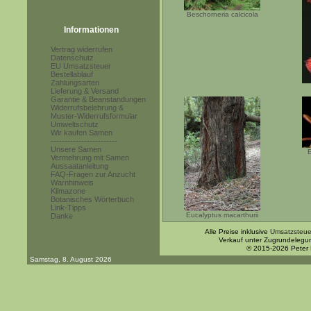
Beschorneria calcicola
Informationen
Vertrag widerrufen
Datenschutz
EU Umsatzsteuer
Bestellablauf
Zahlungsarten
Lieferung & Versand
Garantie & Beanstandungen
Widerrufsbelehrung &
Muster-Widerrufsformular
Umweltschutz
Wir kaufen Samen
------------------------
Unsere Samen
E
Vermehrung mit Samen
Aussaatanleitung
FAQ-Fragen zur Anzucht
Warnhinweis
Klimazone
Botanisches Wörterbuch
Link-Tipps
Eucalyptus macarthurii
Danke
Alle Preise inklusive
Umsatzsteue
Verkauf unter Zugrundelegu
© 2015-2026 Peter
Samstag, 8. August 2026