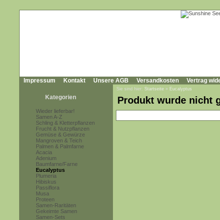
Impressum
Kontakt
Unsere AGB
Versandkosten
Vertrag wid
Sie sind hier:
Startseite
»
Eucalyptus
Kategorien
Produkt wurde nicht 
Wieder lieferbar!
Samen A-Z
Schling & Kletterpflanzen
Frucht & Nutzpflanzen
Gemüse & Gewürze
Mangroven & Teich
Palmen & Palmfarne
Acacia
Adenium
Baumfarne/Farne
Eucalyptus
Plumeria
Hibiskus
Passiflora
Musa
Proteen
Samen-Raritäten
Gekeimte Samen
Samen-Sets