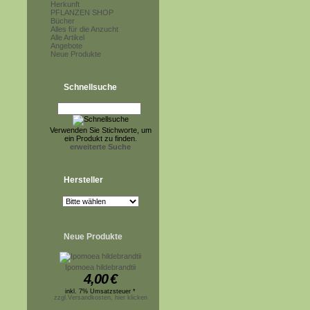
Herkunft
PFLANZEN SHOP
Bücher
Alles für die Anzucht
Alle Artikel
Angebote
Neue Produkte
Schnellsuche
Verwenden Sie Stichworte, um
ein Produkt zu finden.
erweiterte Suche
Hersteller
Neue Produkte
Ipomoea hildebrandtii
4,00
€
inkl. 7% Umsatzsteuer *
zzgl.Versandkosten, hier klicken