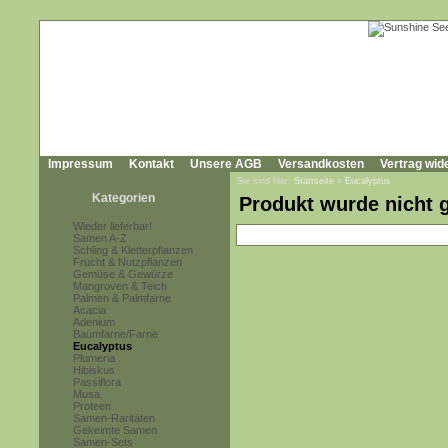
Impressum
Kontakt
Unsere AGB
Versandkosten
Vertrag wid
Sie sind hier:
Startseite
»
Eucalyptus
Kategorien
Produkt wurde nicht 
Wieder lieferbar!
Samen A-Z
Schling & Kletterpflanzen
Frucht & Nutzpflanzen
Gemüse & Gewürze
Mangroven & Teich
Palmen & Palmfarne
Acacia
Adenium
Baumfarne/Farne
Eucalyptus
Plumeria
Hibiskus
Passiflora
Musa
Proteen
Samen-Raritäten
Gekeimte Samen
Samen-Sets