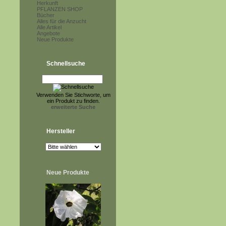
Herkunft
PFLANZEN SHOP
Bücher
Alles für die Anzucht
Alle Artikel
Angebote
Neue Produkte
Schnellsuche
Verwenden Sie Stichworte, um
ein Produkt zu finden.
erweiterte Suche
Hersteller
Neue Produkte