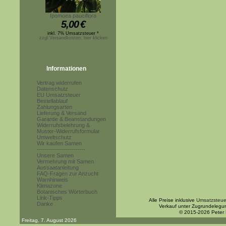
Ipomoea pauciflora
5,00
€
inkl. 7% Umsatzsteuer *
zzgl.Versandkosten, hier klicken
Informationen
Vertrag widerrufen
Datenschutz
EU Umsatzsteuer
Bestellablauf
Zahlungsarten
Lieferung & Versand
Garantie & Beanstandungen
Widerrufsbelehrung &
Muster-Widerrufsformular
Umweltschutz
Wir kaufen Samen
------------------------
Unsere Samen
Vermehrung mit Samen
Aussaatanleitung
FAQ-Fragen zur Anzucht
Warnhinweis
Klimazone
Botanisches Wörterbuch
Link-Tipps
Alle Preise inklusive
Umsatzsteue
Danke
Verkauf unter Zugrundelegu
© 2015-2026 Peter
Freitag, 7. August 2026