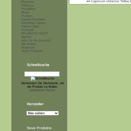
««
Capsicum chinense 'Yellow
Plumeria
Hibiskus
Passiflora
Musa
Proteen
Samen-Raritäten
Gekeimte Samen
Samen-Sets
Herkunft
PFLANZEN SHOP
Bücher
Alles für die Anzucht
Alle Artikel
Angebote
Neue Produkte
Schnellsuche
Verwenden Sie Stichworte, um
ein Produkt zu finden.
erweiterte Suche
Hersteller
Neue Produkte