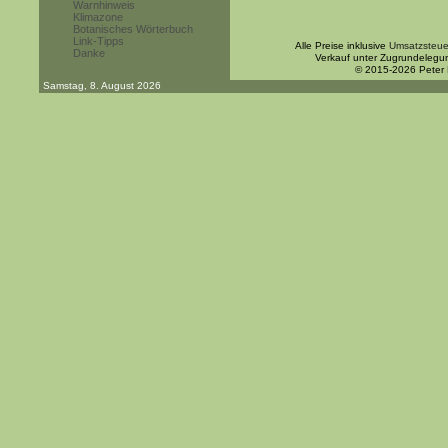
Warnhinweis
Klimazone
Botanisches Wörterbuch
Link-Tipps
Alle Preise inklusive
Umsatzsteue
Danke
Verkauf unter Zugrundelegu
© 2015-2026 Peter
Samstag, 8. August 2026