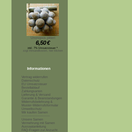
Unonopsis pittieri
6,50
€
inkl. 7% Umsatzsteuer *
zzgl.Versandkosten, hier klicken
Informationen
Vertrag widerrufen
Datenschutz
EU Umsatzsteuer
Bestellablauf
Zahlungsarten
Lieferung & Versand
Garantie & Beanstandungen
Widerrufsbelehrung &
Muster-Widerrufsformular
Umweltschutz
Wir kaufen Samen
------------------------
Unsere Samen
Vermehrung mit Samen
Aussaatanleitung
FAQ-Fragen zur Anzucht