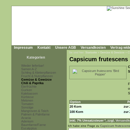
Impressum
Kontakt
Unsere AGB
Versandkosten
Vertrag wid
Sie sind hier:
Startseite
»
Gemüse & Gewürze
»
C
Kategorien
Capsicum frutescens 
Wieder lieferbar!
C
Samen A-Z
S
Schling & Kletterpflanzen
Frucht & Nutzpflanzen
Gemüse & Gewürze
Chili & Paprika
F
Eierfrüchte
o
Gurken
S
Kalebassen
Kürbisse
Melonen
Option
P
Tomaten
20 Korn
zur 
Sonstige
Mangroven & Teich
100 Korn
zur 
Palmen & Palmfarne
Acacia
inkl. 7% Umsatzsteuer *, zzgl.
Versandko
Adenium
Baumfarne/Farne
Ich habe eine Frage zu
Capsicum frutescens 
Eucalyptus