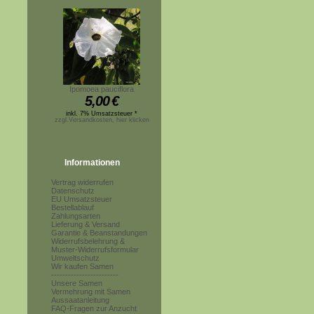
Ipomoea pauciflora
5,00
€
inkl. 7% Umsatzsteuer *
zzgl.Versandkosten, hier klicken
Informationen
Vertrag widerrufen
Datenschutz
EU Umsatzsteuer
Bestellablauf
Zahlungsarten
Lieferung & Versand
Garantie & Beanstandungen
Widerrufsbelehrung &
Muster-Widerrufsformular
Umweltschutz
Wir kaufen Samen
------------------------
Unsere Samen
Vermehrung mit Samen
Aussaatanleitung
FAQ-Fragen zur Anzucht