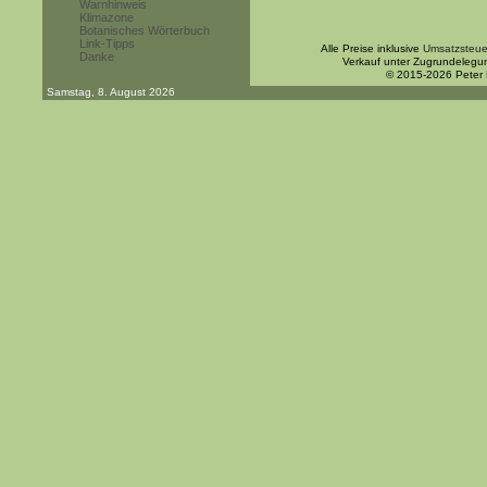
Warnhinweis
Klimazone
Botanisches Wörterbuch
Link-Tipps
Alle Preise inklusive
Umsatzsteue
Danke
Verkauf unter Zugrundelegu
© 2015-2026 Peter
Samstag, 8. August 2026