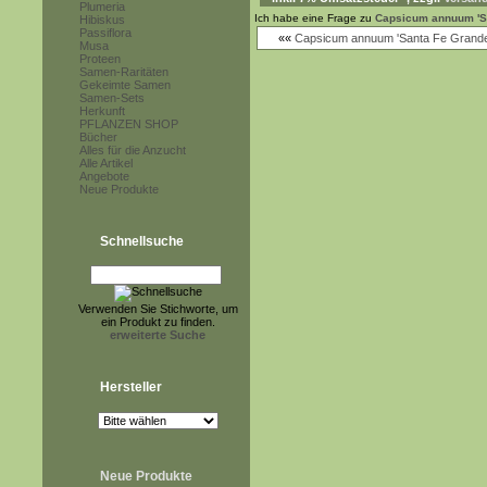
Plumeria
Ich habe eine Frage zu
Capsicum annuum 'S
Hibiskus
Passiflora
««
Capsicum annuum 'Santa Fe Grande
Musa
Proteen
Samen-Raritäten
Gekeimte Samen
Samen-Sets
Herkunft
PFLANZEN SHOP
Bücher
Alles für die Anzucht
Alle Artikel
Angebote
Neue Produkte
Schnellsuche
Verwenden Sie Stichworte, um
ein Produkt zu finden.
erweiterte Suche
Hersteller
Neue Produkte