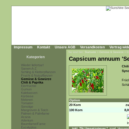
Impressum
Kontakt
Unsere AGB
Versandkosten
Vertrag wid
Sie sind hier:
Startseite
»
Gemüse & Gewürze
»
C
Kategorien
Capsicum annuum 'Se
Wieder lieferbar!
Chili
Samen A-Z
Syn
Schling & Kletterpflanzen
Frucht & Nutzpflanzen
Gemüse & Gewürze
Früch
Chili & Paprika
Schä
Eierfrüchte
Gurken
Kalebassen
Kürbisse
Melonen
Option
Tomaten
20 Korn
zu
Sonstige
Mangroven & Teich
100 Korn
8,
Palmen & Palmfarne
Acacia
Adenium
Baumfarne/Farne
Eucalyptus
inkl. 7% Umsatzsteuer *, zzgl.
Versand