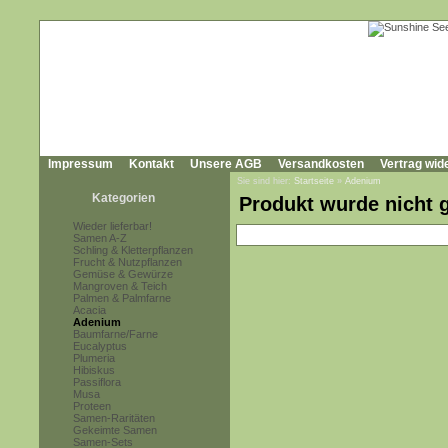
Impressum
Kontakt
Unsere AGB
Versandkosten
Vertrag wid
Sie sind hier:
Startseite
»
Adenium
Kategorien
Produkt wurde nicht 
Wieder lieferbar!
Samen A-Z
Schling & Kletterpflanzen
Frucht & Nutzpflanzen
Gemüse & Gewürze
Mangroven & Teich
Palmen & Palmfarne
Acacia
Adenium
Baumfarne/Farne
Eucalyptus
Plumeria
Hibiskus
Passiflora
Musa
Proteen
Samen-Raritäten
Gekeimte Samen
Samen-Sets