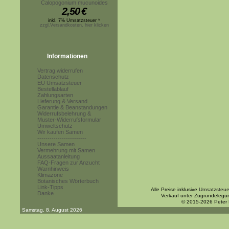
Calopogonium mucunoides
2,50
€
inkl. 7% Umsatzsteuer *
zzgl.Versandkosten, hier klicken
Informationen
Vertrag widerrufen
Datenschutz
EU Umsatzsteuer
Bestellablauf
Zahlungsarten
Lieferung & Versand
Garantie & Beanstandungen
Widerrufsbelehrung &
Muster-Widerrufsformular
Umweltschutz
Wir kaufen Samen
------------------------
Unsere Samen
Vermehrung mit Samen
Aussaatanleitung
FAQ-Fragen zur Anzucht
Warnhinweis
Klimazone
Botanisches Wörterbuch
Link-Tipps
Alle Preise inklusive
Umsatzsteue
Danke
Verkauf unter Zugrundelegu
© 2015-2026 Peter
Samstag, 8. August 2026