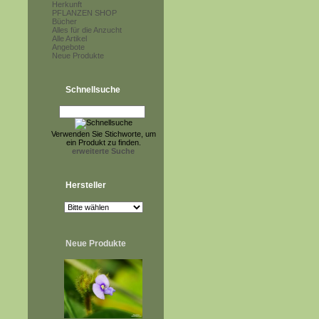
Herkunft
PFLANZEN SHOP
Bücher
Alles für die Anzucht
Alle Artikel
Angebote
Neue Produkte
Schnellsuche
Verwenden Sie Stichworte, um
ein Produkt zu finden.
erweiterte Suche
Hersteller
Neue Produkte