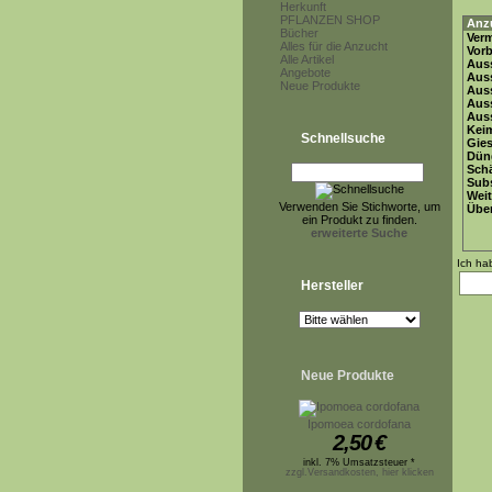
Herkunft
PFLANZEN SHOP
Anz
Bücher
Ver
Alles für die Anzucht
Vor
Alle Artikel
Auss
Angebote
Auss
Neue Produkte
Auss
Aus
Auss
Keim
Schnellsuche
Gie
Dün
Schä
Subs
Weit
Verwenden Sie Stichworte, um
Übe
ein Produkt zu finden.
erweiterte Suche
Ich ha
Hersteller
Neue Produkte
Ipomoea cordofana
2,50
€
inkl. 7% Umsatzsteuer *
zzgl.Versandkosten, hier klicken