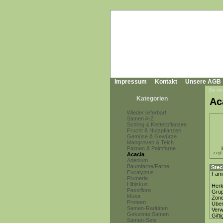
Impressum
Kontakt
Unsere AGB
Sie sin
Kategorien
Ac
Wieder lieferbar!
Samen A-Z
Schling & Kletterpflanzen
Frucht & Nutzpflanzen
Gemüse & Gewürze
Mangroven & Teich
Palmen & Palmfarne
zzgl
Acacia
Adenium
Baumfarne/Farne
Stec
Eucalyptus
Fami
Plumeria
Hibiskus
Herk
Passiflora
Gru
Musa
Zon
Proteen
Über
Samen-Raritäten
Ver
Gekeimte Samen
Gifti
Samen-Sets