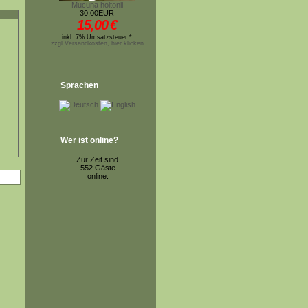
Mucuna holtonii
30,00EUR
15,00
€
inkl. 7% Umsatzsteuer *
zzgl.Versandkosten, hier klicken
Sprachen
Wer ist online?
Zur Zeit sind
552 Gäste
online.