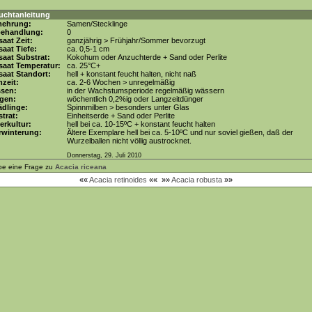
uchtanleitung
mehrung:
Samen/Stecklinge
behandlung:
0
aat Zeit:
ganzjährig > Frühjahr/Sommer bevorzugt
aat Tiefe:
ca. 0,5-1 cm
aat Substrat:
Kokohum oder Anzuchterde + Sand oder Perlite
saat Temperatur:
ca. 25°C+
aat Standort:
hell + konstant feucht halten, nicht naß
zeit:
ca. 2-6 Wochen > unregelmäßig
ssen:
in der Wachstumsperiode regelmäßig wässern
gen:
wöchentlich 0,2%ig oder Langzeitdünger
dlinge:
Spinnmilben > besonders unter Glas
trat:
Einheitserde + Sand oder Perlite
erkultur:
hell bei ca. 10-15ºC + konstant feucht halten
rwinterung:
Ältere Exemplare hell bei ca. 5-10ºC und nur soviel gießen, daß der
Wurzelballen nicht völlig austrocknet.
Donnerstag, 29. Juli 2010
be eine Frage zu
Acacia riceana
««
Acacia retinoides
««
»»
Acacia robusta
»»