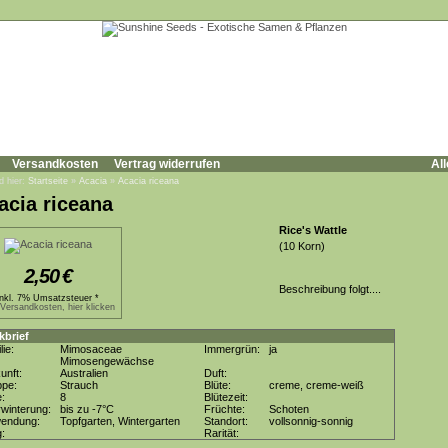
Versandkosten
Vertrag widerrufen
All
d hier:
Startseite
»
Acacia
»
Acacia riceana
acia riceana
Rice's Wattle
(10 Korn)
2,50
€
Beschreibung folgt....
inkl. 7% Umsatzsteuer *
.Versandkosten, hier klicken
kbrief
lie:
Mimosaceae
Immergrün:
ja
Mimosengewächse
unft:
Australien
Duft:
ppe:
Strauch
Blüte:
creme, creme-weiß
e:
8
Blütezeit:
winterung:
bis zu -7°C
Früchte:
Schoten
wendung:
Topfgarten, Wintergarten
Standort:
vollsonnig-sonnig
g:
Rarität: