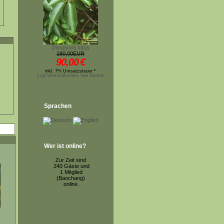
Diospyros lotus
180,00EUR
90,00
€
inkl. 7% Umsatzsteuer *
zzgl.Versandkosten, hier klicken
Sprachen
Wer ist online?
Zur Zeit sind
240 Gäste und
1 Mitglied
(Baochang)
online.