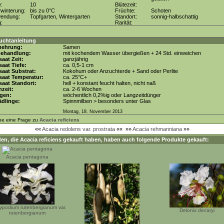
e:
10
Blütezeit:
winterung:
bis zu 0°C
Früchte:
Schoten
wendung:
Topfgarten, Wintergarten
Standort:
sonnig-halbschattig
g:
Rarität:
uchtanleitung
mehrung:
Samen
behandlung:
mit kochendem Wasser übergießen + 24 Std. einweichen
aat Zeit:
ganzjährig
aat Tiefe:
ca. 0,5-1 cm
aat Substrat:
Kokohum oder Anzuchterde + Sand oder Perlite
saat Temperatur:
ca. 25°C+
aat Standort:
hell + konstant feucht halten, nicht naß
zeit:
ca. 2-6 Wochen
gen:
wöchentlich 0,2%ig oder Langzeitdünger
dlinge:
Spinnmilben > besonders unter Glas
Montag, 18. November 2013
be eine Frage zu
Acacia reficiens
««
Acacia redolens var. prostrata
««
»»
Acacia rehmanniana
»»
en, die
Acacia reficiens
gekauft haben, haben auch folgende Produkte gekauft:
Acacia pentagona
ypodium rutenbergianum var.
Delonix decaryi
rutenbergianum