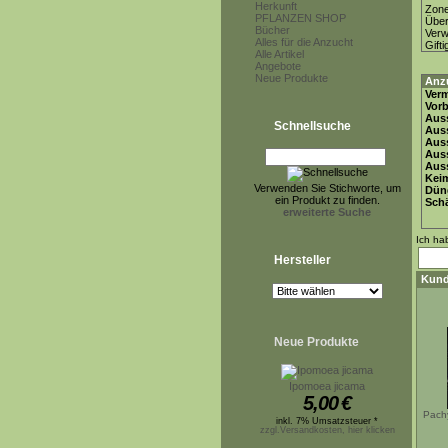
Herkunft
Zon
PFLANZEN SHOP
Über
Bücher
Ver
Alles für die Anzucht
Gifti
Alle Artikel
Angebote
Neue Produkte
Anz
Ver
Vor
Auss
Schnellsuche
Auss
Auss
Aus
Auss
Keim
Verwenden Sie Stichworte, um
Dün
ein Produkt zu finden.
Schä
erweiterte Suche
Ich ha
Hersteller
Kund
Neue Produkte
Ipomoea jicama
5,00
€
Pach
inkl. 7% Umsatzsteuer *
zzgl.Versandkosten, hier klicken