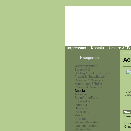
Impressum
Kontakt
Unsere AGB
Sie sin
Kategorien
Ac
Wieder lieferbar!
Samen A-Z
Schling & Kletterpflanzen
Frucht & Nutzpflanzen
Gemüse & Gewürze
Mangroven & Teich
Palmen & Palmfarne
Acacia
7% 
Adenium
zzgl
Baumfarne/Farne
Eucalyptus
Plumeria
Hibiskus
Passiflora
Stec
Musa
Fami
Proteen
Samen-Raritäten
Herk
Gekeimte Samen
Gru
Samen-Sets