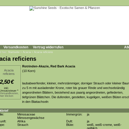
Versandkosten
Vertrag widerrufen
All
d hier:
Startseite
»
Acacia
»
Acacia reficiens
acia reficiens
Rotrinden-Akazie, Red Bark Acacia
(10 Korn)
2,50
€
laubabwerfender, kleiner, mehrstämmiger, dorniger Strauch oder kleiner Bau
zu 5 m mit ausladender Krone, roter bis grauer Rinde und wechselständig
inkl.
Umsatzsteuer *
angeordneten Blättern, bestehend aus paarig angeordneten, gefiederten,
.Versandkosten,
hier klicken
tiefgrünen Blättchen. Die dufenden, gestielten, kugeligen, weißen Blüten ers
in den Blattachseln
kbrief
lie:
Mimosaceae
Immergrün:
ja
Mimosengewächse
unft:
Afrika
Duft:
ja
ppe:
Strauch
Blüte:
weiß, weiß-creme, weiß-
gelblich