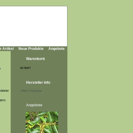
e Artikel
Neue Produkte
Angebote
Warenkorb
ist leer!
n
Hersteller Info
leiner
-
Mehr Produkte
tern.
Angebote