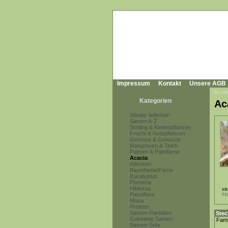
Impressum
Kontakt
Unsere AGB
Sie sin
Kategorien
Ac
Wieder lieferbar!
Samen A-Z
Schling & Kletterpflanzen
Frucht & Nutzpflanzen
Gemüse & Gewürze
Mangroven & Teich
Palmen & Palmfarne
Acacia
Adenium
Baumfarne/Farne
Eucalyptus
Plumeria
Hibiskus
in
Passiflora
zz
Musa
Proteen
Samen-Raritäten
Stec
Gekeimte Samen
Fami
Samen-Sets