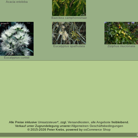
Acacia erioloba
Baeckea camphorosmae
Eucalyptus spathulata
Ziziphus mucronata
Eucalyptus curtisii
Alle Preise inklusive
Umsatzsteuer*
, zzgl.
Versandkosten
,
alle Angebote
freibleibend.
Verkauf unter Zugrundelegung unserer
Allgemeinen Geschäftsbedingungen
© 2015-2026 Peter Krebs, powered by
osCommerce Shop
1