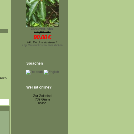
Diospyros lotus
180,00EUR
90,00
€
inkl. 7% Umsatzsteuer *
zzgl.Versandkosten, hier klicken
Sprachen
allen
r
Wer ist online?
Zur Zeit sind
739 Gäste
online.