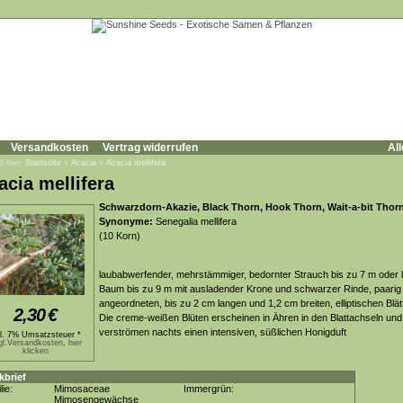
Versandkosten
Vertrag widerrufen
All
d hier:
Startseite
»
Acacia
»
Acacia mellifera
acia mellifera
Schwarzdorn-Akazie, Black Thorn, Hook Thorn, Wait-a-bit Thor
Synonyme:
Senegalia mellifera
(10 Korn)
laubabwerfender, mehrstämmiger, bedornter Strauch bis zu 7 m oder k
Baum bis zu 9 m mit ausladender Krone und schwarzer Rinde, paarig
angeordneten, bis zu 2 cm langen und 1,2 cm breiten, elliptischen Blät
2,30
€
Die creme-weißen Blüten erscheinen in Ähren in den Blattachseln und
verströmen nachts einen intensiven, süßlichen Honigduft
kl. 7% Umsatzsteuer *
gl.Versandkosten, hier
klicken
kbrief
lie:
Mimosaceae
Immergrün:
Mimosengewächse