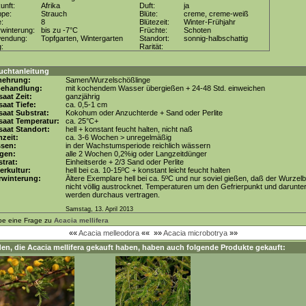
unft:
Afrika
Duft:
ja
ppe:
Strauch
Blüte:
creme, creme-weiß
e:
8
Blütezeit:
Winter-Frühjahr
winterung:
bis zu -7°C
Früchte:
Schoten
wendung:
Topfgarten, Wintergarten
Standort:
sonnig-halbschattig
g:
Rarität:
uchtanleitung
mehrung:
Samen/Wurzelschößlinge
behandlung:
mit kochendem Wasser übergießen + 24-48 Std. einweichen
aat Zeit:
ganzjährig
aat Tiefe:
ca. 0,5-1 cm
aat Substrat:
Kokohum oder Anzuchterde + Sand oder Perlite
saat Temperatur:
ca. 25°C+
aat Standort:
hell + konstant feucht halten, nicht naß
zeit:
ca. 3-6 Wochen > unregelmäßig
ssen:
in der Wachstumsperiode reichlich wässern
gen:
alle 2 Wochen 0,2%ig oder Langzeitdünger
trat:
Einheitserde + 2/3 Sand oder Perlite
erkultur:
hell bei ca. 10-15ºC + konstant leicht feucht halten
rwinterung:
Ältere Exemplare hell bei ca. 5ºC und nur soviel gießen, daß der Wurzelb
nicht völlig austrocknet. Temperaturen um den Gefrierpunkt und darunte
werden durchaus vertragen.
Samstag, 13. April 2013
be eine Frage zu
Acacia mellifera
««
Acacia melleodora
««
»»
Acacia microbotrya
»»
en, die
Acacia mellifera
gekauft haben, haben auch folgende Produkte gekauft: