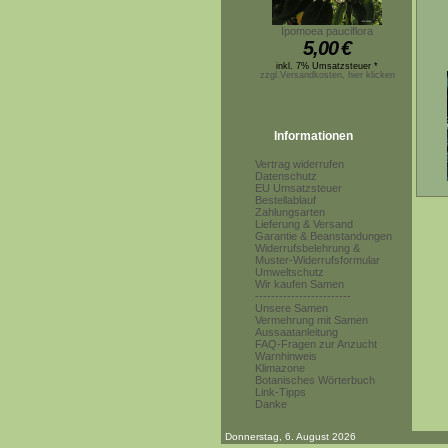
Ipomoea pauciflora
5,00
€
inkl. 7% Umsatzsteuer *
zzgl.Versandkosten, hier klicken
Informationen
Vertrag widerrufen
Datenschutz
EU Umsatzsteuer
Bestellablauf
Zahlungsarten
Lieferung & Versand
Garantie & Beanstandungen
Widerrufsbelehrung &
Muster-Widerrufsformular
Umweltschutz
Wir kaufen Samen
------------------------
Unsere Samen
Vermehrung mit Samen
Aussaatanleitung
FAQ-Fragen zur Anzucht
Warnhinweis
Klimazone
Botanisches Wörterbuch
Link-Tipps
Danke
Donnerstag, 6. August 2026