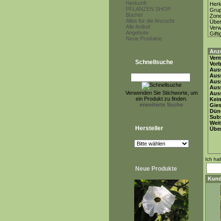
Herkunft
Herk
PFLANZEN SHOP
Gru
Bücher
Zon
Alles für die Anzucht
Über
Alle Artikel
Ver
Angebote
Gifti
Neue Produkte
Anz
Ver
Schnellsuche
Vor
Auss
Auss
Auss
Aus
Verwenden Sie Stichworte, um
Auss
ein Produkt zu finden.
Keim
erweiterte Suche
Gie
Dün
Subs
Weit
Hersteller
Übe
Ich ha
Neue Produkte
Kund