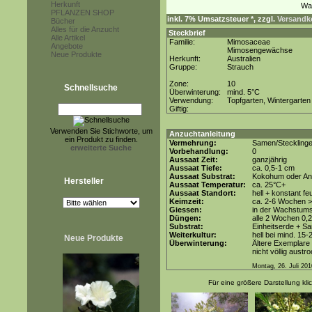
Herkunft
PFLANZEN SHOP
inkl. 7% Umsatzsteuer *, zzgl.
Versandko
Bücher
Alles für die Anzucht
Steckbrief
Alle Artikel
Familie:
Mimosaceae
Angebote
Mimosengewächse
Neue Produkte
Herkunft:
Australien
Gruppe:
Strauch
Zone:
10
Schnellsuche
Überwinterung:
mind. 5°C
Verwendung:
Topfgarten, Wintergarten
Giftig:
Verwenden Sie Stichworte, um
Anzuchtanleitung
ein Produkt zu finden.
Vermehrung:
Samen/Steckling
erweiterte Suche
Vorbehandlung:
0
Aussaat Zeit:
ganzjährig
Aussaat Tiefe:
ca. 0,5-1 cm
Aussaat Substrat:
Kokohum oder Anz
Hersteller
Aussaat Temperatur:
ca. 25°C+
Aussaat Standort:
hell + konstant fe
Keimzeit:
ca. 2-6 Wochen >
Giessen:
in der Wachstums
Düngen:
alle 2 Wochen 0,
Substrat:
Einheitserde + Sa
Weiterkultur:
hell bei mind. 15-
Neue Produkte
Überwinterung:
Ältere Exemplare 
nicht völlig austr
Montag, 26. Juli 201
Für eine größere Darstellung kli