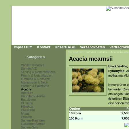
Impressum
Kontakt
Unsere AGB
Versandkosten
Vertrag wid
Sie sind hier:
Startseite
»
Acacia
»
Acacia mearnsi
Kategorien
Acacia mearnsii
Wieder lieferbar!
Black Wattle,
Samen A-Z
Synonyme:
Ac
Schling & Kletterpflanzen
Frucht & Nutzpflanzen
mollissima, Al
Gemüse & Gewürze
Mangroven & Teich
immergrüner o
Palmen & Palmfarne
Acacia
behaarten Zwei
Adenium
cm langen Blät
Baumfarne/Farne
tiefgrünen Blä
Eucalyptus
Plumeria
erscheinen mit 
Hibiskus
Option
P
Passiflora
10 Korn
2,50
Musa
Proteen
100 Korn
7,00
Samen-Raritäten
Gekeimte Samen
Samen-Sets