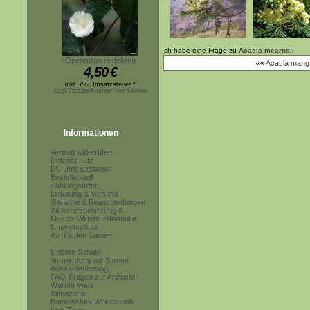
Ich habe eine Frage zu
Acacia mearnsii
Operculina riedeliana
««
Acacia mang
4,50
€
inkl. 7% Umsatzsteuer *
zzgl.Versandkosten, hier klicken
Informationen
Vertrag widerrufen
Datenschutz
EU Umsatzsteuer
Bestellablauf
Zahlungsarten
Lieferung & Versand
Garantie & Beanstandungen
Widerrufsbelehrung &
Muster-Widerrufsformular
Umweltschutz
Wir kaufen Samen
------------------------
Unsere Samen
Vermehrung mit Samen
Aussaatanleitung
FAQ-Fragen zur Anzucht
Warnhinweis
Klimazone
Botanisches Wörterbuch