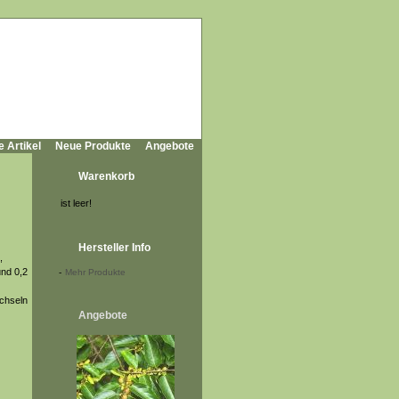
e Artikel
Neue Produkte
Angebote
Warenkorb
ist leer!
Hersteller Info
,
und 0,2
-
Mehr Produkte
achseln
Angebote