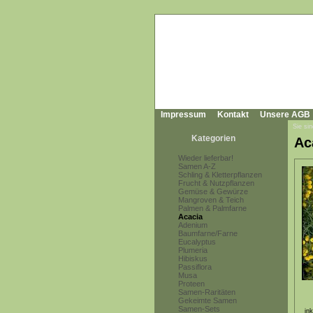
Impressum
Kontakt
Unsere AGB
Sie sin
Kategorien
Ac
Wieder lieferbar!
Samen A-Z
Schling & Kletterpflanzen
Frucht & Nutzpflanzen
Gemüse & Gewürze
Mangroven & Teich
Palmen & Palmfarne
Acacia
Adenium
Baumfarne/Farne
Eucalyptus
Plumeria
Hibiskus
Passiflora
Musa
Proteen
Samen-Raritäten
Gekeimte Samen
Samen-Sets
in