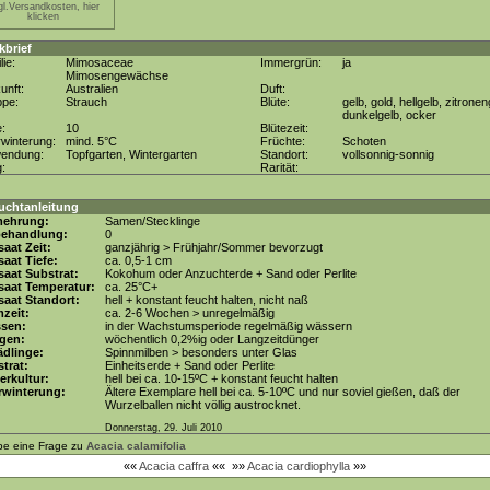
gl.Versandkosten, hier
klicken
kbrief
lie:
Mimosaceae
Immergrün:
ja
Mimosengewächse
unft:
Australien
Duft:
ppe:
Strauch
Blüte:
gelb, gold, hellgelb, zitronen
dunkelgelb, ocker
e:
10
Blütezeit:
winterung:
mind. 5°C
Früchte:
Schoten
wendung:
Topfgarten, Wintergarten
Standort:
vollsonnig-sonnig
g:
Rarität:
uchtanleitung
mehrung:
Samen/Stecklinge
behandlung:
0
aat Zeit:
ganzjährig > Frühjahr/Sommer bevorzugt
aat Tiefe:
ca. 0,5-1 cm
aat Substrat:
Kokohum oder Anzuchterde + Sand oder Perlite
saat Temperatur:
ca. 25°C+
aat Standort:
hell + konstant feucht halten, nicht naß
zeit:
ca. 2-6 Wochen > unregelmäßig
ssen:
in der Wachstumsperiode regelmäßig wässern
gen:
wöchentlich 0,2%ig oder Langzeitdünger
dlinge:
Spinnmilben > besonders unter Glas
trat:
Einheitserde + Sand oder Perlite
erkultur:
hell bei ca. 10-15ºC + konstant feucht halten
rwinterung:
Ältere Exemplare hell bei ca. 5-10ºC und nur soviel gießen, daß der
Wurzelballen nicht völlig austrocknet.
Donnerstag, 29. Juli 2010
be eine Frage zu
Acacia calamifolia
««
Acacia caffra
««
»»
Acacia cardiophylla
»»