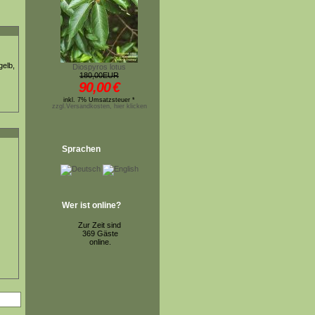
gelb,
Diospyros lotus
180,00EUR
90,00
€
inkl. 7% Umsatzsteuer *
zzgl.Versandkosten, hier klicken
Sprachen
Wer ist online?
Zur Zeit sind
369 Gäste
online.