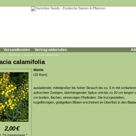
Versandkosten
Vertrag widerrufen
All
d hier:
Startseite
»
Acacia
»
Acacia calamifolia
acia calamifolia
Wattle
(20 Korn)
ausladender, mittelgroßer bis hoher Strauch bis ca. 5 m mit schlanken
aufrechten Zweigen, überhängender Spitze und bis zu 20 cm langen 
cm breiten, flachen, einnervigen Phyllodien. Die kurzgestielten,
kugelförmigen, goldgelben Blüten erscheinen im Überfluß in den Blatt
2,00
€
kl. 7% Umsatzsteuer *