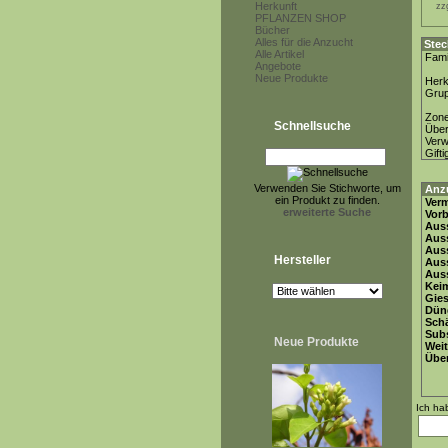
Herkunft
zz
PFLANZEN SHOP
Bücher
Alles für die Anzucht
Stec
Alle Artikel
Fami
Angebote
Neue Produkte
Herk
Gru
Zon
Schnellsuche
Über
Ver
Gifti
Verwenden Sie Stichworte, um
Anz
ein Produkt zu finden.
Ver
erweiterte Suche
Vor
Auss
Auss
Auss
Hersteller
Aus
Auss
Keim
Gie
Dün
Schä
Subs
Neue Produkte
Weit
Übe
Ich ha