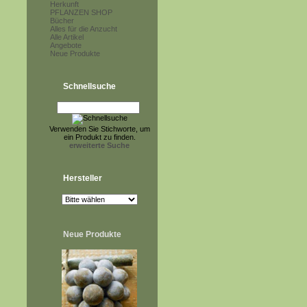
Herkunft
PFLANZEN SHOP
Bücher
Alles für die Anzucht
Alle Artikel
Angebote
Neue Produkte
Schnellsuche
Verwenden Sie Stichworte, um
ein Produkt zu finden.
erweiterte Suche
Hersteller
Neue Produkte