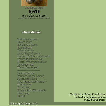
Unonopsis pittieri
6,50
€
inkl. 7% Umsatzsteuer *
zzgl.Versandkosten, hier klicken
Informationen
Vertrag widerrufen
Datenschutz
EU Umsatzsteuer
Bestellablauf
Zahlungsarten
Lieferung & Versand
Garantie & Beanstandungen
Widerrufsbelehrung &
Muster-Widerrufsformular
Umweltschutz
Wir kaufen Samen
------------------------
Unsere Samen
Vermehrung mit Samen
Aussaatanleitung
FAQ-Fragen zur Anzucht
Warnhinweis
Klimazone
Botanisches Wörterbuch
Link-Tipps
Alle Preise inklusive
Umsatzsteue
Danke
Verkauf unter Zugrundelegu
© 2015-2026 Peter
Samstag, 8. August 2026