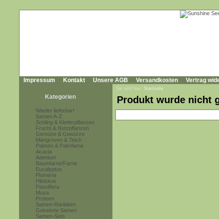
Impressum
Kontakt
Unsere AGB
Versandkosten
Vertrag wid
Sie sind hier:
Startseite
Kategorien
Produkt wurde nicht 
Wieder lieferbar!
Samen A-Z
Schling & Kletterpflanzen
Frucht & Nutzpflanzen
Gemüse & Gewürze
Mangroven & Teich
Palmen & Palmfarne
Acacia
Adenium
Baumfarne/Farne
Eucalyptus
Plumeria
Hibiskus
Passiflora
Musa
Proteen
Samen-Raritäten
Gekeimte Samen
Samen-Sets