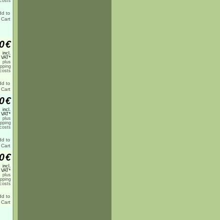
costs
0
€
incl.
 VAT*
plus
ipping
costs
0
€
incl.
 VAT*
plus
ipping
costs
0
€
incl.
 VAT*
plus
ipping
costs