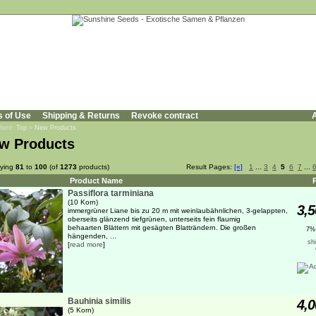
s of Use
Shipping & Returns
Revoke contract
A
 here:
Top
»
New Products
w Products
aying
81
to
100
(of
1273
products)
Result Pages:
[«]
1
...
3
4
5
6
7
...
Product Name
P
Passiflora tarminiana
(10 Korn)
3,5
immergrüner Liane bis zu 20 m mit weinlaubähnlichen, 3-gelappten,
oberseits glänzend tiefgrünen, unterseits fein flaumig
behaarten Blättern mit gesägten Blatträndern. Die großen
7%
hängenden, ...
sh
[
read more
]
Bauhinia similis
4,0
(5 Korn)