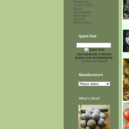
Plants from...
PLANT SHOP
Books
Accessories
All products
Specials
What's New?
Quick Find
Use keywords to find the
product you are looking for.
Advanced Search
Manufacturers
What's New?