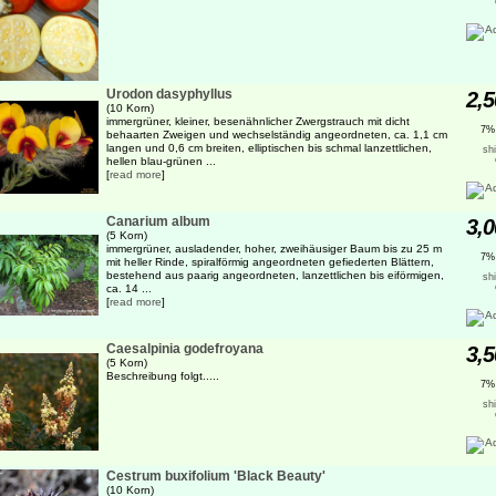
Urodon dasyphyllus
2,5
(10 Korn)
immergrüner, kleiner, besenähnlicher Zwergstrauch mit dicht
7%
behaarten Zweigen und wechselständig angeordneten, ca. 1,1 cm
langen und 0,6 cm breiten, elliptischen bis schmal lanzettlichen,
sh
hellen blau-grünen ...
[
read more
]
Canarium album
3,0
(5 Korn)
immergrüner, ausladender, hoher, zweihäusiger Baum bis zu 25 m
7%
mit heller Rinde, spiralförmig angeordneten gefiederten Blättern,
bestehend aus paarig angeordneten, lanzettlichen bis eiförmigen,
sh
ca. 14 ...
[
read more
]
Caesalpinia godefroyana
3,5
(5 Korn)
Beschreibung folgt.....
7%
sh
Cestrum buxifolium 'Black Beauty'
(10 Korn)