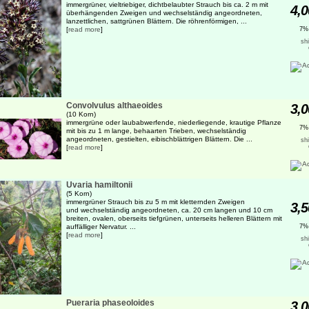
immergrüner, vieltriebiger, dichtbelaubter Strauch bis ca. 2 m mit
4,0
überhängenden Zweigen und wechselständig angeordneten,
lanzettlichen, sattgrünen Blättern. Die röhrenförmigen, ...
[
read more
]
7%
sh
Convolvulus althaeoides
3,0
(10 Korn)
immergrüne oder laubabwerfende, niederliegende, krautige Pflanze
7%
mit bis zu 1 m lange, behaarten Trieben, wechselständig
angeordneten, gestielten, eibischblättrigen Blättern. Die ...
sh
[
read more
]
Uvaria hamiltonii
(5 Korn)
immergrüner Strauch bis zu 5 m mit kletternden Zweigen
3,5
und wechselständig angeordneten, ca. 20 cm langen und 10 cm
breiten, ovalen, oberseits tiefgrünen, unterseits helleren Blättern mit
auffälliger Nervatur. ...
7%
[
read more
]
sh
Pueraria phaseoloides
3,0