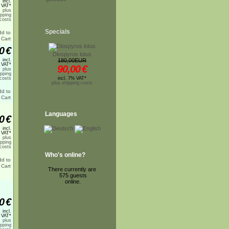
incl.
 VAT*
plus
ipping
costs
Specials
0
€
Diospyros lotus
incl.
180,00EUR
 VAT*
90,00
€
plus
ipping
costs
incl. 7% VAT*
plus shipping costs
Languages
0
€
incl.
 VAT*
plus
ipping
costs
Who's online?
There currently are
575 guests
online.
0
€
incl.
 VAT*
plus
ipping