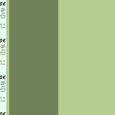
0
€
incl.
 VAT*
plus
ipping
costs
0
€
incl.
 VAT*
plus
ipping
costs
0
€
incl.
 VAT*
plus
ipping
costs
0
€