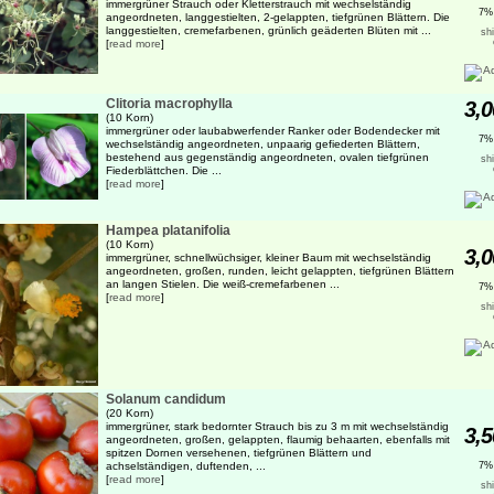
immergrüner Strauch oder Kletterstrauch mit wechselständig
7%
angeordneten, langgestielten, 2-gelappten, tiefgrünen Blättern. Die
langgestielten, cremefarbenen, grünlich geäderten Blüten mit ...
sh
[
read more
]
Clitoria macrophylla
3,0
(10 Korn)
immergrüner oder laubabwerfender Ranker oder Bodendecker mit
7%
wechselständig angeordneten, unpaarig gefiederten Blättern,
bestehend aus gegenständig angeordneten, ovalen tiefgrünen
sh
Fiederblättchen. Die ...
[
read more
]
Hampea platanifolia
(10 Korn)
3,0
immergrüner, schnellwüchsiger, kleiner Baum mit wechselständig
angeordneten, großen, runden, leicht gelappten, tiefgrünen Blättern
an langen Stielen. Die weiß-cremefarbenen ...
7%
[
read more
]
sh
Solanum candidum
(20 Korn)
immergrüner, stark bedornter Strauch bis zu 3 m mit wechselständig
3,5
angeordneten, großen, gelappten, flaumig behaarten, ebenfalls mit
spitzen Dornen versehenen, tiefgrünen Blättern und
achselständigen, duftenden, ...
7%
[
read more
]
sh