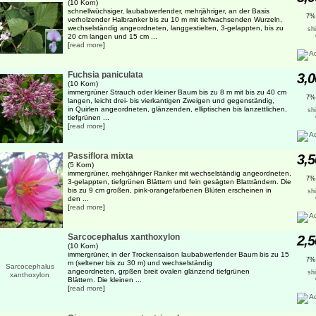
(10 Korn)
schnellwüchsiger, laubabwerfender, mehrjähriger, an der Basis
7%
verholzender Halbranker bis zu 10 m mit tiefwachsenden Wurzeln,
wechselständig angeordneten, langgestielten, 3-gelappten, bis zu
sh
20 cm langen und 15 cm ...
[
read more
]
Fuchsia paniculata
3,0
(10 Korn)
immergrüner Strauch oder kleiner Baum bis zu 8 m mit bis zu 40 cm
7%
langen, leicht drei- bis vierkantigen Zweigen und gegenständig,
in Quirlen angeordneten, glänzenden, elliptischen bis lanzettlichen,
sh
tiefgrünen ...
[
read more
]
Passiflora mixta
3,5
(5 Korn)
immergrüner, mehrjähriger Ranker mit wechselständig angeordneten,
7%
3-gelappten, tiefgrünen Blättern und fein gesägten Blatträndern. Die
bis zu 9 cm großen, pink-orangefarbenen Blüten erscheinen in
sh
den ...
[
read more
]
Sarcocephalus xanthoxylon
2,5
(10 Korn)
immergrüner, in der Trockensaison laubabwerfender Baum bis zu 15
7%
m (seltener bis zu 30 m) und wechselständig
angeordneten, grpßen breit ovalen glänzend tiefgrünen
sh
Blättern. Die kleinen ...
[
read more
]