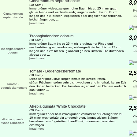
Cinnamomum septentrionale
3,0
(10 Korn)
immergrüner, vielverzweigter hoher Baum bis zu 25 m mit grau,
7%
glatter Rinde und wechselständig angeordneten, bis zu 15 cm
langen und 7 c, breiten, elliptischen oder ungekehrt lanzettlichen,
sh
leicht hängenden, ...
[
read more
]
Tsoongiodendron odorum
3,0
(10 Korn)
immergrüner Baum bis zu 25 m mit graubrauner Rinde und
7%
wechselständig angeordneten, eiförmig-elliptischen bis zu 17 cm
langen und 7 cm breiten, glänzend grünen Blättern. Die duftenden,
sh
altrosa oder ...
[
read more
]
Tomate - Bodendeckertomate
2,5
(10 Korn)
Diese sehr produktive Rispentomate mit ovalen, roten,
7%
süßen Früchten, sollen sehr dicht wachsen und innerhalb kurzer Zeit
den Boden bedecken. Die Tomaten liegen auf den Blättern wodurch
sh
das Faulen ...
[
read more
]
Akebia quinata 'White Chocolate'
2,5
(20 Korn)
immergrüner oder halb-immergrüner, verholzender Schlinger bis zu
7%
10 m mit wechselständig angeordneten, langgestielten Blättern,
bestehend aus 5 geteilten, handförmig zusammengesetzten,
sh
eiförmigen, ...
[
read more
]