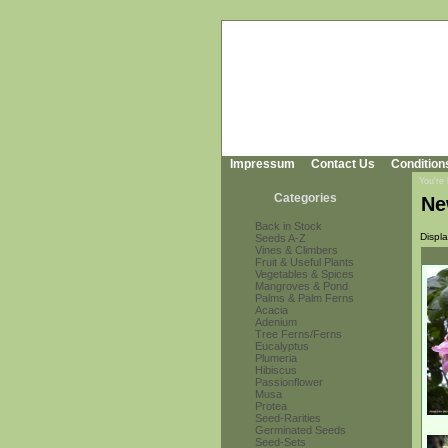
Impressum
Contact Us
Condition
You're
Categories
Ne
Back in Stock
Displ
Seeds A-Z
Vines & Climbers
Fruit & Useful Plants
Vegetables & Spices
Mangroves & Pond
Palms & Palm Ferns
Acacia
Adenium
Tree Ferns/Ferns
Eucalyptus
Plumeria
Hibiscus
Passionflower
Musa
Protea
Seed-Rarities
Germinated Seeds
Seed-Sets