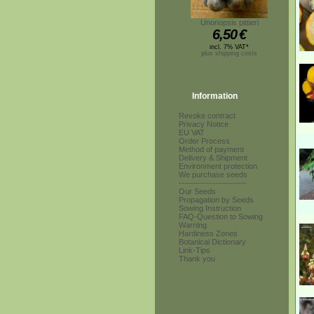
Unonopsis pittieri
6,50
€
incl. 7% VAT*
plus shipping costs
Information
Revoke contract
Privacy Notice
EU VAT
Order Process
Method of payment
Delivery & Shipment
Environment protection
We purchase seeds
------------------------
Our Seeds
Propagation by Seeds
Sowing Instruction
FAQ-Question to Sowing
Warning
Hardiness Zones
Botanical Dictionary
Link-Tips
Thank you