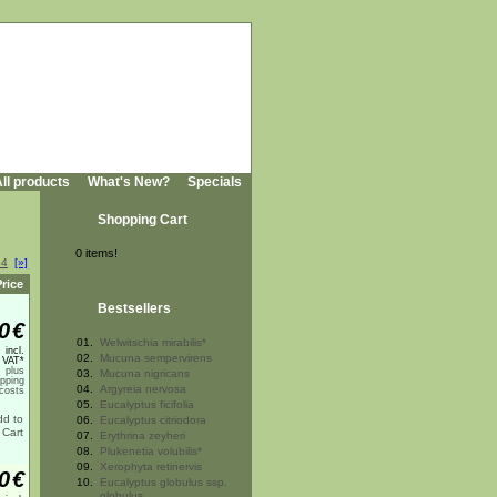
ll products
What's New?
Specials
Shopping Cart
0 items!
64
[»]
rice
Bestsellers
0
€
01.
Welwitschia mirabilis*
incl.
02.
Mucuna sempervirens
 VAT*
plus
03.
Mucuna nigricans
ipping
04.
Argyreia nervosa
costs
05.
Eucalyptus ficifolia
06.
Eucalyptus citriodora
07.
Erythrina zeyheri
08.
Plukenetia volubilis*
09.
Xerophyta retinervis
0
€
10.
Eucalyptus globulus ssp.
globulus