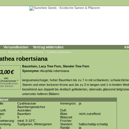
Versandkosten
Vertrag widerrufen
All
d hier:
Startseite
»
Baumfarne/Farne
»
Cyathea robertsiana
athea robertsiana
Baumfarn, Lacy Tree Fern, Slender Tree Fern
3,00
€
Synonyme:
Alsophila robertsiana
inkl.
langsamwüchsiger, hoher Baumfarn bis zu 7 m mit schlankem, schwärzlich
Umsatzsteuer *
.Versandkosten,
Stamm und einer lockeren Krone aus bis zu 3 m langen und 1 m breiten Wed
hier klicken
bestehend aus doppelt bis dreifach gefiederten, oberseits glänzend tiefgrüne
unterseits helleren Blättern
kbrief
lie:
Cyatheaceae
Immergrün:
ja
Baumfarngewächse
unft:
Australien
Duft:
ppe:
Baumfarn
Blüte:
nicht zutreffend
e:
9
Blütezeit:
winterung:
mind. 5-10°C
Früchte:
wendung:
Topfgarten, Wintergarten
Standort:
halbschattig-schattig
g:
Rarität:
ja