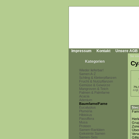
Impressum
Kontakt
Unsere AGB
Sie sin
Kategorien
Cy
Wieder lieferbar!
Samen A-Z
Schling & Kletterpflanzen
Frucht & Nutzpflanzen
Gemüse & Gewürze
7% 
Mangroven & Teich
zzgl
Palmen & Palmfarne
Acacia
Adenium
Baumfarne/Farne
Eucalyptus
Stec
Plumeria
Fami
Hibiskus
Passiflora
Herk
Musa
Gru
Proteen
Zon
Samen-Raritäten
Über
Gekeimte Samen
Ver
Samen-Sets
Gifti