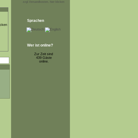
zzgl.Versandkosten, hier klicken
Sprachen
ücken
Wer ist online?
Zur Zeit sind
439 Gäste
online.