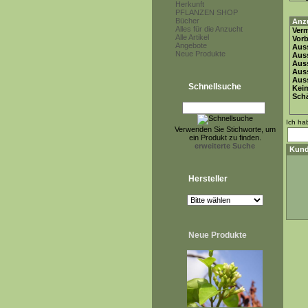
Herkunft
PFLANZEN SHOP
Bücher
Anz
Alles für die Anzucht
Ver
Alle Artikel
Vor
Angebote
Auss
Neue Produkte
Auss
Auss
Aus
Auss
Schnellsuche
Keim
Schä
Ich ha
Verwenden Sie Stichworte, um
ein Produkt zu finden.
erweiterte Suche
Kund
Hersteller
Neue Produkte