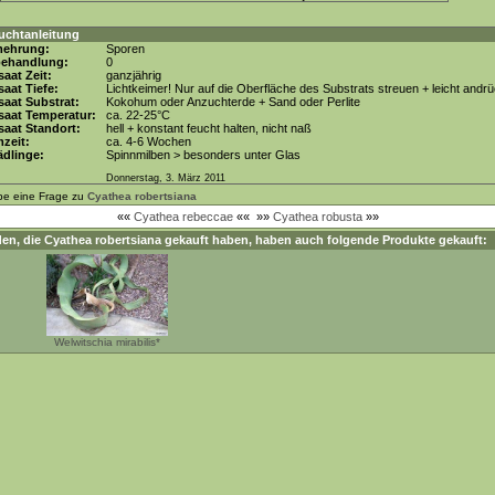
uchtanleitung
mehrung:
Sporen
behandlung:
0
aat Zeit:
ganzjährig
aat Tiefe:
Lichtkeimer! Nur auf die Oberfläche des Substrats streuen + leicht andr
aat Substrat:
Kokohum oder Anzuchterde + Sand oder Perlite
saat Temperatur:
ca. 22-25°C
aat Standort:
hell + konstant feucht halten, nicht naß
zeit:
ca. 4-6 Wochen
dlinge:
Spinnmilben > besonders unter Glas
Donnerstag, 3. März 2011
be eine Frage zu
Cyathea robertsiana
««
Cyathea rebeccae
««
»»
Cyathea robusta
»»
en, die
Cyathea robertsiana
gekauft haben, haben auch folgende Produkte gekauft:
Welwitschia mirabilis*