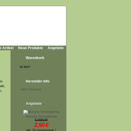
e Artikel
Neue Produkte
Angebote
Warenkorb
ist leer!
Hersteller Info
em
eln,
-
Mehr Produkte
n,
Angebote
Mucuna monosperma
5,00EUR
2,50
€
inkl. 7% Umsatzsteuer *