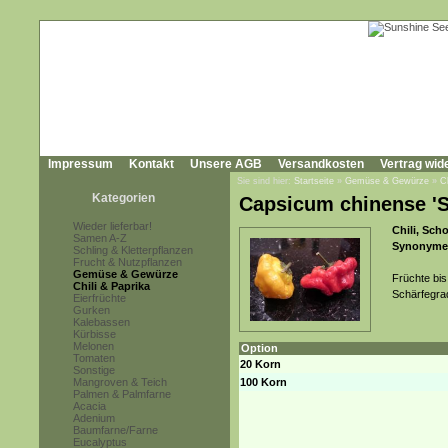
Impressum
Kontakt
Unsere AGB
Versandkosten
Vertrag wid
Sie sind hier:
Startseite
»
Gemüse & Gewürze
»
C
Kategorien
Capsicum chinense 'S
Wieder lieferbar!
Chili, Sch
Samen A-Z
Synonyme
Schling & Kletterpflanzen
Frucht & Nutzpflanzen
Gemüse & Gewürze
Früchte bis
Chili & Paprika
Schärfegra
Eierfrüchte
Gurken
Kalebassen
Kürbisse
Melonen
Option
Tomaten
20 Korn
Sonstige
Mangroven & Teich
100 Korn
Palmen & Palmfarne
Acacia
Adenium
Baumfarne/Farne
Eucalyptus