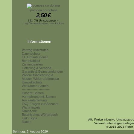
Ipomoea cordofana
2,50
€
inkl. 7% Umsatzsteuer *
zzgl.Versandkosten, hier klicken
Informationen
Vertrag widerrufen
Datenschutz
EU Umsatzsteuer
Bestellablauf
Zahlungsarten
Lieferung & Versand
Garantie & Beanstandungen
Widerrufsbelehrung &
Muster-Widerrufsformular
Umweltschutz
Wir kaufen Samen
------------------------
Unsere Samen
Vermehrung mit Samen
Aussaatanleitung
FAQ-Fragen zur Anzucht
Warnhinweis
Klimazone
Botanisches Wörterbuch
Link-Tipps
Alle Preise inklusive
Umsatzsteue
Danke
Verkauf unter Zugrundelegu
© 2015-2026 Peter
Sonntag, 9. August 2026