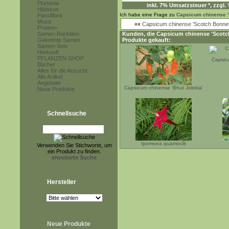
Plumeria
inkl. 7% Umsatzsteuer *, zzgl.
Hibiskus
Ich habe eine Frage zu
Capsicum chinense '
Passiflora
Musa
««
Capsicum chinense 'Scotch Bonnet
Proteen
Samen-Raritäten
Kunden, die
Capsicum chinense 'Scotc
Gekeimte Samen
Produkte gekauft:
Samen-Sets
Herkunft
PFLANZEN SHOP
Capsic
Bücher
Alles für die Anzucht
Alle Artikel
Angebote
Capsicum chinense 'Bhut Jolokia'
Neue Produkte
Schnellsuche
Ipomoea quamoclit
Verwenden Sie Stichworte, um
ein Produkt zu finden.
erweiterte Suche
Hersteller
Neue Produkte