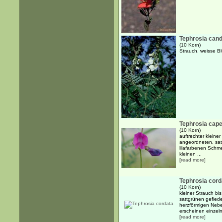
Tephrosia cand
(10 Korn)
Strauch, weisse B
Tephrosia cap
(10 Korn)
auftrechter kleine
angeordneten, satt
lilafarbenen Schme
kleinen ...
[
read more
]
Tephrosia cord
(10 Korn)
kleiner Strauch b
sattgrünen gefiede
herzförmigen Neben
erscheinen einzeln 
[
read more
]