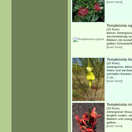
[
read more
]
Templetonia e
(10 Korn)
kleiner, immergrün
wechselständig an
Blättern mit stump
gelben Schmetterli
[
read more
]
Templetonia ho
(10 Korn)
immergrüner, klein
Ästen und wechsel
schmalen linearen,
2 cm ...
[
read more
]
Templetonia re
(10 Korn)
immergrüner Strau
länglich ovalen, a
Blättern und orang
gelben ...
[
read more
]