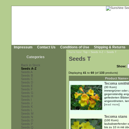
Impressum
Contact Us
Conditions of Use
Shipping & Returns
You're here:
Top
»
Seeds A-Z
»
Seeds T
Categories
Seeds T
Back in Stock
Show:
Seeds A-Z
Seeds A
Displaying
41
to
60
(of
133
products)
Seeds B
Product Name+
Seeds C
Seeds D
Tecoma smithii
Seeds E
(30 Korn)
Seeds F
immergrüner oder 
Seeds G
gegenständig ange
Seeds H
gefiederten Blätte
Seeds I
angeordneten, lanz
Seeds J
[
read more
]
Seeds K
Seeds L
Seeds M
Tecoma stans
Seeds N
Seeds O
(100 Korn)
Seeds P
laubabwerfender o
Seeds Q
bis zu 10 m mit 