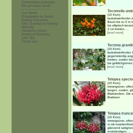
Environment protection
We purchase seeds
------------------------
Tecomella undu
Our Seeds
(10 Korn)
Propagation by Seeds
laubabwerfender o
Sowing Instruction
Baum bis zu 5 m mi
FAQ-Question to Sowing
bis elliptisch-lanz
Warning
2 cm breiten, ...
Hardiness Zones
[
read more
]
Botanical Dictionary
Link-Tips
Thank you
Tectona grandi
(10 Korn)
laubabwerfender, 
gegenständig ang
breiten, ovalen bis
bis gelblichgrünen, f
[
read more
]
Telopea speci
(10 Korn)
immergrüner, offen
langen, ovalen, g
Blatträndern. Die 
Brakteen
Telopea trunca
(10 Korn)
immergrüner, offen
m mit rosettenförm
glänzend sattgrün
endständigen, ...