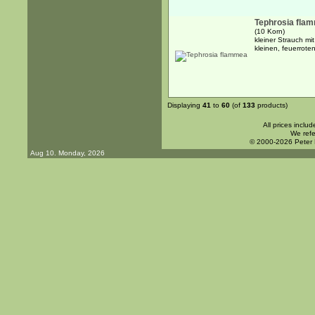
Tephrosia fla
(10 Korn)
kleiner Strauch mi
kleinen, feuerrote
Displaying
41
to
60
(of
133
products)
All prices inclu
We refe
© 2000-2026 Peter
Aug 10. Monday, 2026