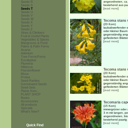
Seeds R
angeordneten, ca.
Seeds S
bestehend aus paar
Seeds T
[
read more
]
Seeds U
Seeds V
Seeds W
Tecoma stans v
Seeds X
(20 Korn)
Seeds Y
laubabwerfender o
Seeds Z
oder kleiner Baum
Vines & Climbers
gegenständig ange
Fruit & Useful Plants
gefiederten Blätte
Vegetables & Spices
[
read more
]
Mangroves & Pond
Palms & Palm Ferns
Acacia
Adenium
Tree Ferns/Ferns
Eucalyptus
Plumeria
Hibiscus
Tecoma stans v
Passionflower
(20 Korn)
Musa
laubabwerfender o
Protea
oder kleiner Baum
Seed-Rarities
gegenständig ange
Germinated Seeds
gefiederten Blätte
Seed-Sets
[
read more
]
Plants from...
PLANT SHOP
Books
Accessories
Tecomaria cap
All products
(15 Korn)
Specials
immergrüner oder 
What's New?
3 m mit langen, p
angeordneten, bis 
bestehend paarig a
[
read more
]
Quick Find