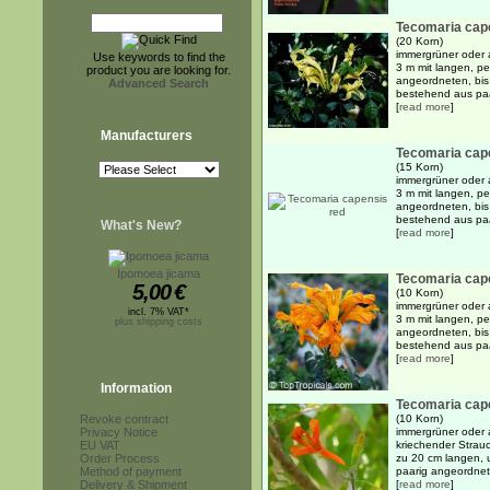
Tecomaria cap
(20 Korn)
immergrüner oder 
Use keywords to find the
3 m mit langen, p
product you are looking for.
angeordneten, bis 
Advanced Search
bestehend aus paa
[
read more
]
Manufacturers
Tecomaria cap
(15 Korn)
immergrüner oder 
3 m mit langen, p
angeordneten, bis 
bestehend aus paar
What's New?
[
read more
]
Ipomoea jicama
Tecomaria cap
5,00
€
(10 Korn)
immergrüner oder 
incl. 7% VAT*
3 m mit langen, p
plus shipping costs
angeordneten, bis 
bestehend aus paa
[
read more
]
Information
Tecomaria cap
Revoke contract
(10 Korn)
Privacy Notice
immergrüner oder 
EU VAT
kriechender Strau
Order Process
zu 20 cm langen, 
Method of payment
paarig angeordnete
Delivery & Shipment
[
read more
]