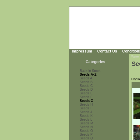
Impressum
Contact Us
Condition
You're
Categories
Se
Back in Stock
Seeds A-Z
Seeds A
Displ
Seeds B
Seeds C
Seeds D
Seeds E
Seeds F
Seeds G
Seeds H
Seeds I
Seeds J
Seeds K
Seeds L
Seeds M
Seeds N
Seeds O
Seeds P
Seeds Q