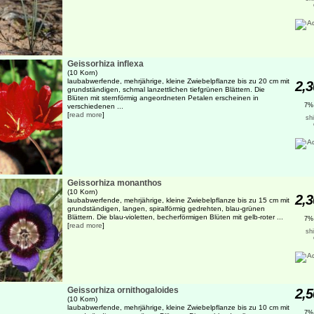
Geissorhiza inflexa
(10 Korn)
laubabwerfende, mehrjährige, kleine Zwiebelpflanze bis zu 20 cm mit
2,3
grundständigen, schmal lanzettlichen tiefgrünen Blättern. Die
Blüten mit sternförmig angeordneten Petalen erscheinen in
7%
verschiedenen ...
[
read more
]
sh
Geissorhiza monanthos
(10 Korn)
2,3
laubabwerfende, mehrjährige, kleine Zwiebelpflanze bis zu 15 cm mit
grundständigen, langen, spiralförmig gedrehten, blau-grünen
Blättern. Die blau-violetten, becherförmigen Blüten mit gelb-roter ...
7%
[
read more
]
sh
Geissorhiza ornithogaloides
2,5
(10 Korn)
laubabwerfende, mehrjährige, kleine Zwiebelpflanze bis zu 10 cm mit
7%