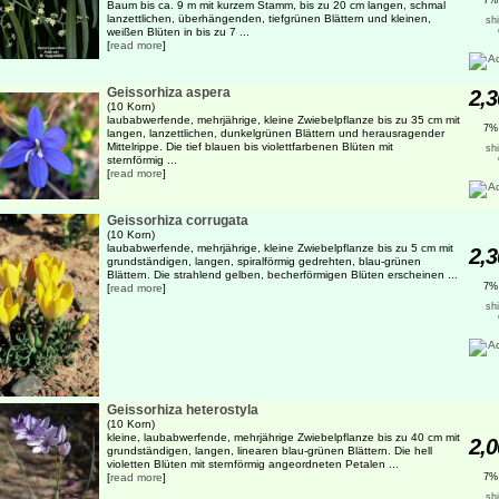
7%
Baum bis ca. 9 m mit kurzem Stamm, bis zu 20 cm langen, schmal
lanzettlichen, überhängenden, tiefgrünen Blättern und kleinen,
sh
weißen Blüten in bis zu 7 ...
[
read more
]
Geissorhiza aspera
2,3
(10 Korn)
laubabwerfende, mehrjährige, kleine Zwiebelpflanze bis zu 35 cm mit
7%
langen, lanzettlichen, dunkelgrünen Blättern und herausragender
Mittelrippe. Die tief blauen bis violettfarbenen Blüten mit
sh
sternförmig ...
[
read more
]
Geissorhiza corrugata
(10 Korn)
laubabwerfende, mehrjährige, kleine Zwiebelpflanze bis zu 5 cm mit
2,3
grundständigen, langen, spiralförmig gedrehten, blau-grünen
Blättern. Die strahlend gelben, becherförmigen Blüten erscheinen ...
7%
[
read more
]
sh
Geissorhiza heterostyla
(10 Korn)
kleine, laubabwerfende, mehrjährige Zwiebelpflanze bis zu 40 cm mit
2,0
grundständigen, langen, linearen blau-grünen Blättern. Die hell
violetten Blüten mit sternförmig angeordneten Petalen ...
[
read more
]
7%
sh