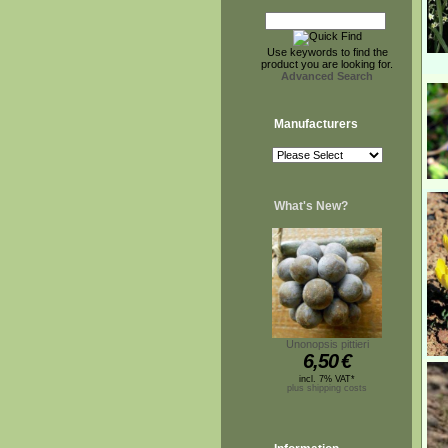
Use keywords to find the
product you are looking for.
Advanced Search
Manufacturers
What's New?
Unonopsis pittieri
6,50
€
incl. 7% VAT*
plus shipping costs