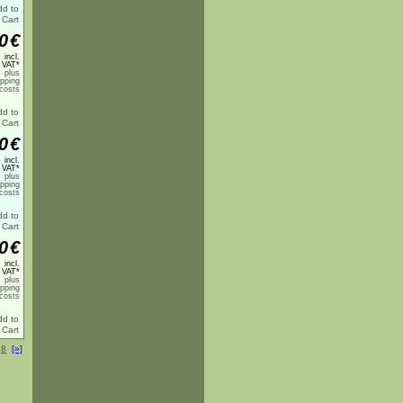
0
€
incl.
 VAT*
plus
ipping
costs
0
€
incl.
 VAT*
plus
ipping
costs
0
€
incl.
 VAT*
plus
ipping
costs
.
8
[»]