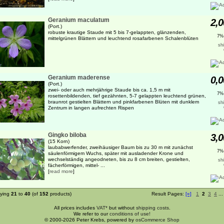
Geranium maculatum
2,0
(Port.)
robuste krautige Staude mit 5 bis 7-gelappten, glänzenden,
7%
mittelgrünen Blättern und leuchtend rosafarbenen Schalenblüten
sh
Geranium maderense
0,0
(Port.)
zwei- oder auch mehrjährige Staude bis ca. 1,5 m mit
7%
rosettenbildenden, tief gezähnten, 5-7 gelappten leuchtend grünen,
braunrot gestielten Blättern und pinkfarbenen Blüten mit dunklem
sh
Zentrum in langen aufrechten Rispen
Gingko biloba
3,0
(15 Korn)
laubabwerfender, zweihäusiger Baum bis zu 30 m mit zunächst
7%
säulenförmigem Wuchs, später mit ausladender Krone und
wechselständig angeodneten, bis zu 8 cm breiten, gestielten,
sh
fächerförmigen, mittel- ...
[
read more
]
aying
21
to
40
(of
152
products)
Result Pages:
[«]
1
2
3
4
..
All prices includes
VAT*
but without
shipping costs
.
We refer to our
conditions of use!
© 2000-2026 Peter Krebs, powered by
osCommerce Shop