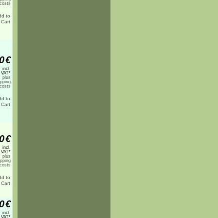
costs
0
€
incl.
 VAT*
plus
ipping
costs
0
€
incl.
 VAT*
plus
ipping
costs
0
€
incl.
 VAT*