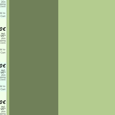
plus
ipping
costs
0
€
incl.
 VAT*
plus
ipping
costs
0
€
incl.
 VAT*
plus
ipping
costs
0
€
incl.
 VAT*
plus
ipping