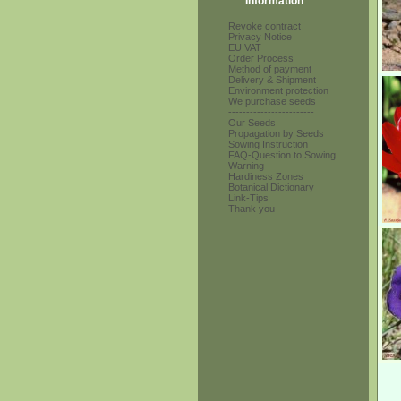
Information
Revoke contract
Privacy Notice
EU VAT
Order Process
Method of payment
Delivery & Shipment
Environment protection
We purchase seeds
------------------------
Our Seeds
Propagation by Seeds
Sowing Instruction
FAQ-Question to Sowing
Warning
Hardiness Zones
Botanical Dictionary
Link-Tips
Thank you