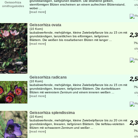
grundständigen, sattgrünen Blättern. Die strahlend gelben,
sternförmigen Blüten erscheinen an einem aufrechten Blütenstand,
sh
wobei ...
[
read more
]
Geissorhiza ovata
(10 Korn)
laubabwerfende, mehrjährige, kleine Zwiebelpflanze bis zu 15 cm mit
2,3
grundständigen, lanzettlichen bis eiförmigen, tiefgrünen
Blättern. Die weißen bis rosafarbenen Blüten mit langer ...
7%
[
read more
]
sh
Geissorhiza radicans
2,5
(10 Korn)
laubabwerfende, mehrjährige, kleine Zwiebelpflanze bis zu 15 cm mit
7%
grundständigen, linearen, tiefgrünen Blättern. Die dunkelblauen
Blüten mit weinrotem Zentrum und einem inneren weißen ...
sh
[
read more
]
Geissorhiza splendissima
(10 Korn)
laubabwerfende, mehrjährige, kleine Zwiebelpflanze bis zu 20 cm mit
2,3
grundständigen, linearen, tiefgrünen Blättern. Die tiefblau-violetten
Blüten mit schwarzem Zentrum und weißer ...
7%
[
read more
]
sh