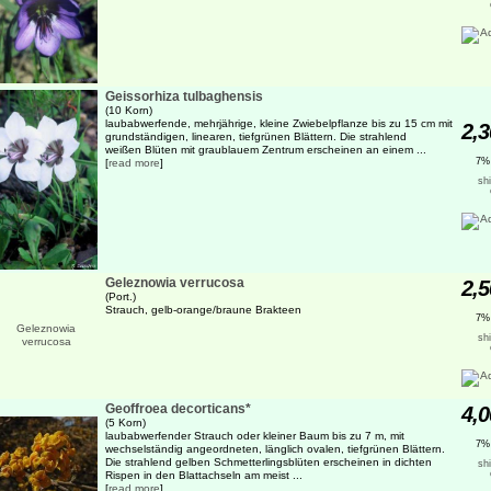
Geissorhiza tulbaghensis
(10 Korn)
laubabwerfende, mehrjährige, kleine Zwiebelpflanze bis zu 15 cm mit
2,3
grundständigen, linearen, tiefgrünen Blättern. Die strahlend
weißen Blüten mit graublauem Zentrum erscheinen an einem ...
7%
[
read more
]
sh
Geleznowia verrucosa
2,5
(Port.)
Strauch, gelb-orange/braune Brakteen
7%
sh
Geoffroea decorticans*
4,0
(5 Korn)
laubabwerfender Strauch oder kleiner Baum bis zu 7 m, mit
7%
wechselständig angeordneten, länglich ovalen, tiefgrünen Blättern.
Die strahlend gelben Schmetterlingsblüten erscheinen in dichten
sh
Rispen in den Blattachseln am meist ...
[
read more
]