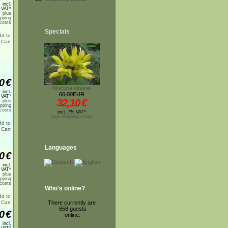
incl.
 VAT*
plus
ipping
costs
Specials
0
€
Mucuna sloanei
incl.
60,00EUR
 VAT*
32,10
€
plus
ipping
costs
incl. 7% VAT*
plus shipping costs
Languages
0
€
incl.
 VAT*
plus
ipping
costs
Who's online?
There currently are
658 guests
0
€
online.
incl.