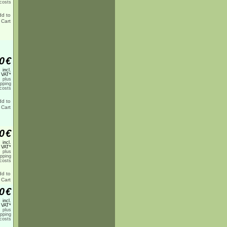
costs
0
€
incl.
 VAT*
plus
ipping
costs
0
€
incl.
 VAT*
plus
ipping
costs
0
€
incl.
 VAT*
plus
ipping
costs