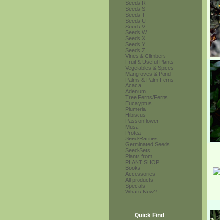
Seeds R
Seeds S
Seeds T
Seeds U
Seeds V
Seeds W
Seeds X
Seeds Y
Seeds Z
Vines & Climbers
Fruit & Useful Plants
Vegetables & Spices
Mangroves & Pond
Palms & Palm Ferns
Acacia
Adenium
Tree Ferns/Ferns
Eucalyptus
Plumeria
Hibiscus
Passionflower
Musa
Protea
Seed-Rarities
Germinated Seeds
Seed-Sets
Plants from...
PLANT SHOP
Books
Accessories
All products
Specials
What's New?
Quick Find