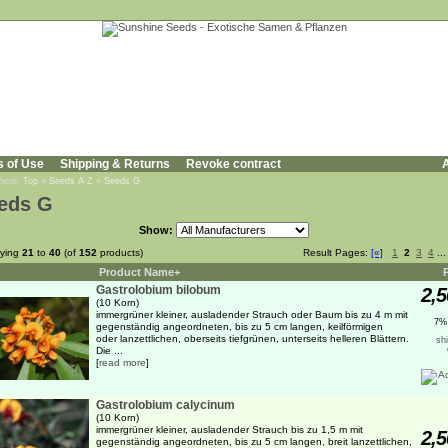
s of Use
Shipping & Returns
Revoke contract
A
 here:
Top
»
Seeds A-Z
»
Seeds G
eds G
Show:
aying
21
to
40
(of
152
products)
Result Pages:
[«]
1
2
3
4
..
Product Name+
Gastrolobium bilobum
2,5
(10 Korn)
immergrüner kleiner, ausladender Strauch oder Baum bis zu 4 m mit
7%
gegenständig angeordneten, bis zu 5 cm langen, keilförmigen
oder lanzettlichen, oberseits tiefgrünen, unterseits helleren Blättern.
sh
Die ...
[
read more
]
Gastrolobium calycinum
(10 Korn)
immergrüner kleiner, ausladender Strauch bis zu 1,5 m mit
2,5
gegenständig angeordneten, bis zu 5 cm langen, breit lanzettlichen,