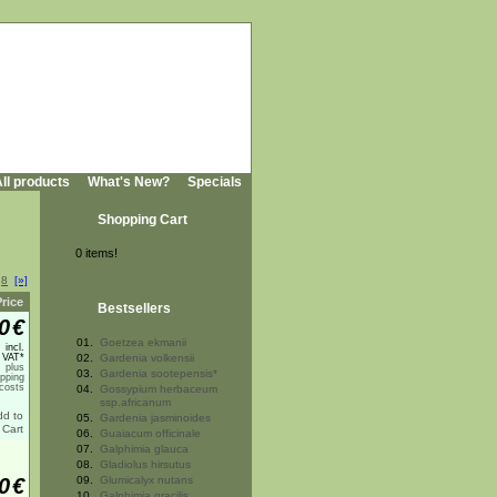
ll products
What's New?
Specials
Shopping Cart
0 items!
.
8
[»]
Price
Bestsellers
0
€
01.
Goetzea ekmanii
incl.
 VAT*
02.
Gardenia volkensii
plus
03.
Gardenia sootepensis*
ipping
costs
04.
Gossypium herbaceum
ssp.africanum
05.
Gardenia jasminoides
06.
Guaiacum officinale
07.
Galphimia glauca
08.
Gladiolus hirsutus
0
€
09.
Glumicalyx nutans
10.
Galphimia gracilis