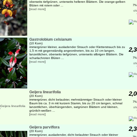
oberseits tiefgrünen, unterseits helleren Blättern. Die orange-gelben
Blüten mit rotem oder ...
7%
[
read more
]
sh
Gastrolobium celsianum
(10 Korn)
immergrüner kleiner, ausladender Strauch oder Kletterstrauch bis zu
2,3
1,5 m mit gegenständig angeordneten, bis zu 10 cm langen,
lanzettlichen, oberseits tiefgrünen, unterseits silbrigen Blättern. Die
scharlachroten Blüten ...
7%
[
read more
]
sh
Geijera linearifolia
2,0
(20 Korn)
immergrüner, dicht belaubter, mehrstämmiger Strauch oder kleiner
7%
Baum bis ca. 3 m mit kurzem Stamm, bis zu 20 cm langen, schmal
lanzettlichen, überhängenden, satgrünen Blättern und kleinen,
sh
grünlich-weißen ...
[
read more
]
Geijera parviflora
2,3
(20 Korn)
immergrüner, ausladender, dicht belaubter Strauch oder kleiner