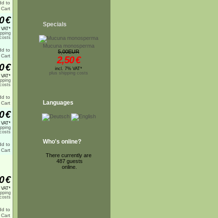
0
€
Specials
% VAT*
ipping
costs
Mucuna monosperma
5,00EUR
2,50
€
0
€
incl. 7% VAT*
plus shipping costs
% VAT*
ipping
costs
Languages
0
€
% VAT*
ipping
costs
Who's online?
There currently are
487 guests
online.
0
€
% VAT*
ipping
costs