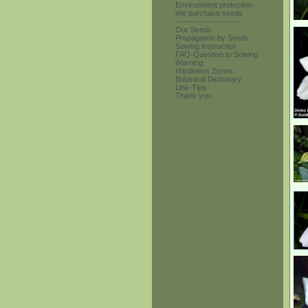
Environment protection
We purchase seeds
------------------------
Our Seeds
Propagation by Seeds
Sowing Instruction
FAQ-Question to Sowing
Warning
Hardiness Zones
Botanical Dictionary
Link-Tips
Thank you