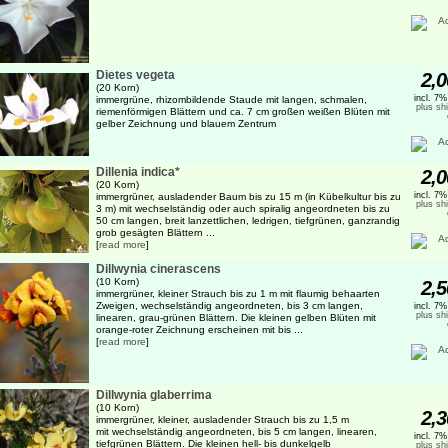
Dietes vegeta
2,0
(20 Korn)
incl. 7
immergrüne, rhizombildende Staude mit langen, schmalen,
plus sh
riemenförmigen Blättern und ca. 7 cm großen weißen Blüten mit
gelber Zeichnung und blauem Zentrum
Dillenia indica*
2,0
(20 Korn)
incl. 7
immergrüner, ausladender Baum bis zu 15 m (in Kübelkultur bis zu
plus sh
3 m) mit wechselständig oder auch spiralig angeordneten bis zu
50 cm langen, breit lanzettlichen, ledrigen, tiefgrünen, ganzrandig
grob gesägten Blättern ...
[
read more
]
Dillwynia cinerascens
(10 Korn)
2,5
immergrüner, kleiner Strauch bis zu 1 m mit flaumig behaarten
Zweigen, wechselständig angeordneten, bis 3 cm langen,
incl. 7
plus sh
linearen, grau-grünen Blättern. Die kleinen gelben Blüten mit
orange-roter Zeichnung erscheinen mit bis ...
[
read more
]
Dillwynia glaberrima
(10 Korn)
2,3
immergrüner, kleiner, ausladender Strauch bis zu 1,5 m
mit wechselständig angeordneten, bis 5 cm langen, linearen,
incl. 7
tiefgrünen Blättern. Die kleinen hell- bis dunkelgelb
plus sh