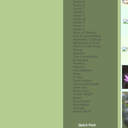
Seeds R
Seeds S
Seeds T
Seeds U
Seeds V
Seeds W
Seeds X
Seeds Y
Seeds Z
Vines & Climbers
Fruit & Useful Plants
Vegetables & Spices
Mangroves & Pond
Palms & Palm Ferns
Acacia
Adenium
Tree Ferns/Ferns
Eucalyptus
Plumeria
Hibiscus
Passionflower
Musa
Protea
Seed-Rarities
Germinated Seeds
Seed-Sets
Plants from...
PLANT SHOP
Books
Accessories
All products
Specials
What's New?
Quick Find