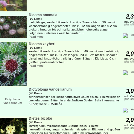
Dicoma anomala
2,3
(10 Korn)
incl. 7
mehrjährige, knollenbildende, krautige Staude bis zu 50 cm mit
plus sh
wechselständig angeordneten, bis zu 12 cm langen und 0,2 cm
breiten, linearen bis schmal lanzettlichen, oberseits glatten,
tiefgrünen, unterseits weiß behaarten ...
[
read more
]
Dicoma zeyheri
(10 Korn)
knollenbildende, krautige Staude bis zu 40 cm mit wechselständig
2,0
angeordneten, bis zu 11 cm langen und 0,3 cm breiten, linearen
bis schmal lanzettlichen, silbrig-grünen Blättern. Die bis zu 6 cm
incl. 7
plus sh
großen, proteenähnlichen ...
[
read more
]
Dictyoloma vandellianum
3,0
(20 Korn)
incl. 7
schnellwachsender, kleiner attraktiver Baum bis ca. 7 m mit kleinen
plus sh
cremefarbenen Blüten in endständigen Dolden Sehr interessante
Kübelpflanze - RARITÄT!
Dietes bicolor
2,0
(20 Korn)
incl. 7
immergrüne, rhizombildende Staude bis zu 1 m mit
plus sh
riemenförmigen, langen schmalen, tiefgrünen Blättern und großen
hellgelben bis cremefarbenen Blüten mit schwarz/brauner