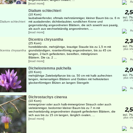
[
read more
]
Dialium schlechteri
2,5
(10 Korn)
incl. 7
laubabwerfender, oftmals mehrstämmiger, kleiner Baum bis ca. 6 m
plus sh
mit ausladender, dichtbelaubter, rundlichen Krone und
gegenständig angeordneten Blättern, die sich sowohl aus paarig,
als auch aus wechselständig angeordneten, ...
[
read more
]
Dicentra chrysantha
2,3
(25 Korn)
incl. 7
horstbildende, mehrjährige, krautige Staude bis zu 1,5 m mit
plus sh
grundständigen, rosettenförmig angeordneten, bis zu 45 cm
langen, 2-fach gefiederten, bereiften, mittelgrünen
Blättern. Die ca. 2 ...
[
read more
]
Dichelostemma pulchella
2,0
(20 Korn)
incl. 7
mehrjährige Zwiebelpflanze bis ca. 50 cm mit halb aufrechten
plus sh
langen, riemenartigen Blättern und Dolden mit hellvioletten
glockenförmigen Blüten an langen Stengeln
Dichrostachys cinerea
(10 Korn)
immergrüner oder auch halb-immergrüner Strauch oder auch
vielstämmiger, bedornter kleiner Baum bis zu 7 m mit
2,5
wechselständig angeordneten doppelt gefiederten Blättern, die
sich aus bis zu 15 cm langen, länglich ovalen, ...
incl. 7
plus sh
[
read more
]