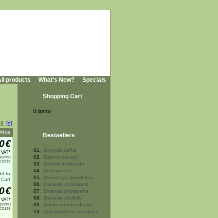
ll products
What's New?
Specials
Shopping Cart
0 items!
.
9
[»]
Price
Bestsellers
0
€
01.
Dovyalis caffra
% VAT*
ipping
02.
Delonix decaryi
costs
03.
Delonix floribunda
04.
Delonix elata
05.
Duabanga grandiflora
06.
Daviesia corymbosa
0
€
07.
Dicentra chrysantha
08.
Daviesia ulicifolia
% VAT*
ipping
09.
Dombeya rotundifolia
costs
10.
Dolichandrone serrulata