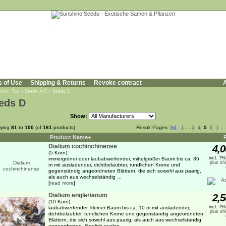
s of Use
Shipping & Returns
Revoke contract
A
 here:
Top
»
Seeds A-Z
»
Seeds D
eds D
Show:
aying
81
to
100
(of
161
products)
Result Pages:
[«]
1
...
3
4
5
6
7
..
Product Name+
Dialium cochinchinense
4,0
(5 Korn)
incl. 7
immergrüner oder laubabwerfender, mittelgroßer Baum bis ca. 35
plus sh
m mit ausladender, dichtbelaubter, rundlichen Krone und
gegenständig angeordneten Blättern, die sich sowohl aus paarig,
als auch aus wechselständig ...
[
read more
]
Dialium englerianum
2,5
(10 Korn)
incl. 7
laubabwerfender, kleiner Baum bis ca. 10 m mit ausladender,
plus sh
dichtbelaubter, rundlichen Krone und gegenständig angeordneten
Blättern, die sich sowohl aus paarig, als auch aus wechselständig
angeordneten, länglich ovalen, ...