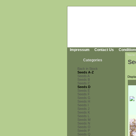
Impressum
Contact Us
Condition
You're
Categories
Se
Back in Stock
Seeds A-Z
Seeds A
Displ
Seeds B
Seeds C
Seeds D
Seeds E
Seeds F
Seeds G
Seeds H
Seeds I
Seeds J
Seeds K
Seeds L
Seeds M
Seeds N
Seeds O
Seeds P
Seeds Q