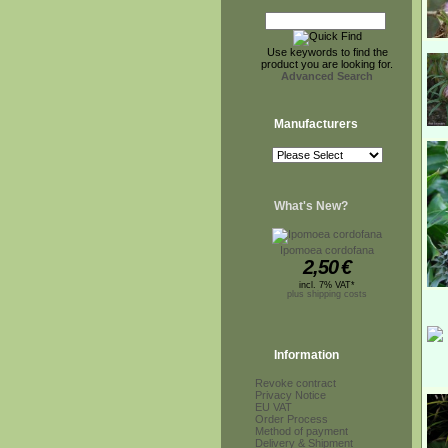
Use keywords to find the
product you are looking for.
Advanced Search
Manufacturers
What's New?
Ipomoea cordofana
2,50
€
incl. 7% VAT*
plus shipping costs
Information
Revoke contract
Privacy Notice
EU VAT
Order Process
Method of payment
Delivery & Shipment