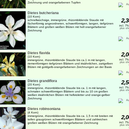
Zeichnung und orangefarbenen Tupfen
Dietes butcheriana
(10 Korn)
2,3
schnellwüchsige, immergrüne, rhizombildende Staude mit
fächerförmig angeordneten, schwertförmigen, langen, tiefgrünen
incl. 7
Blättern und großen weißen Blüten mit hell orangefarbener
plus sh
Zeichnung
Dietes flavida
2,0
(10 Korn)
incl. 7
immergrüne, rhizombildende Staude bis ca.1 m mit langen,
plus sh
riemenförmigen tiefgrünen Blättern und irisähnlichen, zartgelben
Blüten mit goldgelb-orangefarbenen Zeichnungen an der Basis
Dietes grandiflora
2,5
(20 Korn)
incl. 7
immergrüne, rhizombildende Staude bis ca. 1 m mit langen,
plus sh
schmalen schwertförmigen Blättern und bis zu 10 cm großen
weißen irisähnlichen Blüten mit hellvioletter und orange-gelber
Zeichnung
Dietes robinsoniana
(4 Korn)
2,0
immergrüne, rhizombildende Staude bis ca. 1,5 m mit breiten mit
teifen graugrünen schwertförmigen Blättern und zahlreichen
incl. 7
großen weißen Blüten mit orangefarbener Zeichnung
plus sh