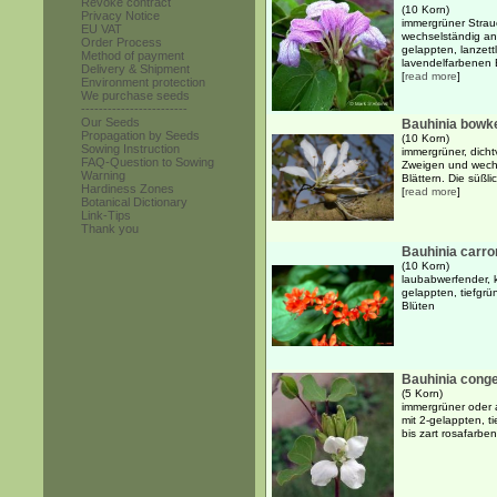
Revoke contract
(10 Korn)
Privacy Notice
immergrüner Strauc
EU VAT
wechselständig an
Order Process
gelappten, lanzettl
Method of payment
lavendelfarbenen B
Delivery & Shipment
[
read more
]
Environment protection
We purchase seeds
------------------------
Our Seeds
Bauhinia bowke
Propagation by Seeds
(10 Korn)
Sowing Instruction
immergrüner, dicht
FAQ-Question to Sowing
Zweigen und wechs
Warning
Blättern. Die süßli
Hardiness Zones
[
read more
]
Botanical Dictionary
Link-Tips
Thank you
Bauhinia carron
(10 Korn)
laubabwerfender, 
gelappten, tiefgrü
Blüten
Bauhinia cong
(5 Korn)
immergrüner oder 
mit 2-gelappten, t
bis zart rosafarbe