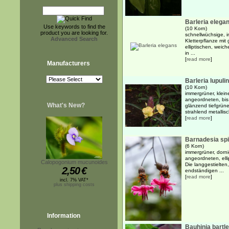
Barleria elega
Use keywords to find the
(10 Korn)
product you are looking for.
schnellwüchsige, i
Advanced Search
Kletterpflanze mit
elliptischen, weic
in ...
[
read more
]
Manufacturers
Barleria lupuli
(10 Korn)
immergrüner, klein
angeordneten, bis 
What's New?
glänzend tiefgrünen
strahlend metallisch
[
read more
]
Barnadesia sp
(6 Korn)
immergrüner, dorni
angeordneten, ellip
Calopogonium mucunoides
Die langgestielten
2,50
€
endständigen ...
[
read more
]
incl. 7% VAT*
plus shipping costs
Information
Bauhinia bartlet