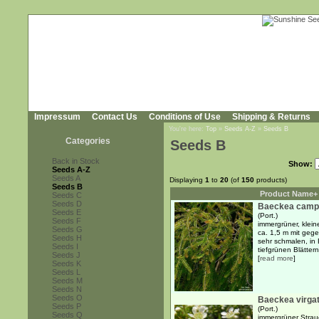
Impressum
Contact Us
Conditions of Use
Shipping & Returns
You're here:
Top
»
Seeds A-Z
»
Seeds B
Categories
Seeds B
Back in Stock
Show:
Seeds A-Z
Seeds A
Displaying
1
to
20
(of
150
products)
Seeds B
Product Name+
Seeds C
Seeds D
Baeckea cam
Seeds E
(Port.)
Seeds F
immergrüner, klei
Seeds G
ca. 1,5 m mit geg
Seeds H
sehr schmalen, in
Seeds I
tiefgrünen Blättern.
Seeds J
[
read more
]
Seeds K
Seeds L
Seeds M
Seeds N
Seeds O
Baeckea virga
Seeds P
(Port.)
Seeds Q
immergrüner Strauc