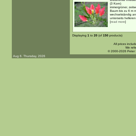
(3 Korn)
immergrüner, zeit
Baum bis zu 6 m m
wechselständig an
unterseits helleren 
[
read more
]
Displaying
1
to
20
(of
150
products)
All prices inclu
We refe
© 2000-2026 Peter
Aug 6. Thursday, 2026