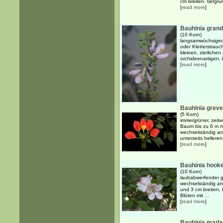
cm breiten, tiefgrü
[
read more
]
Bauhinia grandi
(10 Korn)
langsamwüchsiger,
oder Kletterstrauc
kleinen, zierlichen
orchideenartigen, b
[
read more
]
Bauhinia greve
(5 Korn)
immergrüner, zeit
Baum bis zu 6 m m
wechselständig an
unterseits helleren 
[
read more
]
Bauhinia hooke
(10 Korn)
laubabwerfender g
wechselständig an
und 3 cm breiten, 
Blüten mit ...
[
read more
]
Bauhinia madag