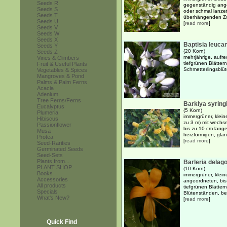
Seeds R
gegenständig ange
Seeds S
oder schmal lanzett
Seeds T
überhängenden Zwe
Seeds U
[
read more
]
Seeds V
Seeds W
Seeds X
Baptisia leuca
Seeds Y
(20 Korn)
Seeds Z
mehrjährige, aufre
Vines & Climbers
tiefgrünen Blätter
Fruit & Useful Plants
Schmetterlingsblü
Vegetables & Spices
Mangroves & Pond
Palms & Palm Ferns
Acacia
Adenium
Tree Ferns/Ferns
Barklya syringi
Eucalyptus
(5 Korn)
Plumeria
immergrüner, kleine
Hibiscus
zu 3 m) mit wechse
Passionflower
bis zu 10 cm lange
Musa
herzförmigen, glän
Protea
[
read more
]
Seed-Rarities
Germinated Seeds
Seed-Sets
Plants from...
Barleria delag
PLANT SHOP
(10 Korn)
Books
immergrüner, klein
Accessories
angeordneten, bis 
All products
tiefgrünen Blätte
Specials
Blütenständen, be
What's New?
[
read more
]
Quick Find