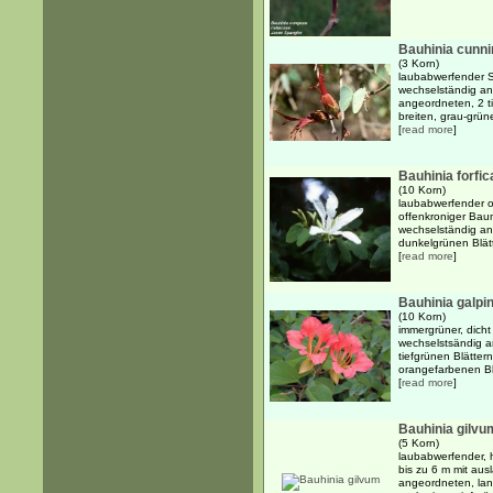
Bauhinia cunni
(3 Korn)
laubabwerfender S
wechselständig an
angeordneten, 2 t
breiten, grau-grün
[
read more
]
Bauhinia forfic
(10 Korn)
laubabwerfender od
offenkroniger Baum 
wechselständig an
dunkelgrünen Blätt
[
read more
]
Bauhinia galpin
(10 Korn)
immergrüner, dicht
wechselstsändig a
tiefgrünen Blätter
orangefarbenen Blü
[
read more
]
Bauhinia gilvu
(5 Korn)
laubabwerfender, 
bis zu 6 m mit au
angeordneten, lan