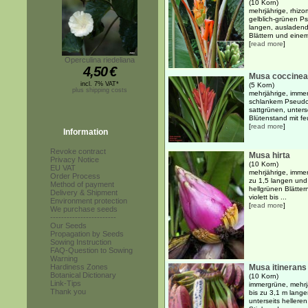
(10 Korn)
mehrjährige, rhiz
gelblich-grünen P
langen, ausladende
Blättern und einem
[
read more
]
Operculina riedeliana
4,50
€
Musa coccinea
incl. 7% VAT*
(5 Korn)
plus shipping costs
mehrjährige, immer
schlankem Pseudos
sattgrünen, unters
Blütenstand mit feu
[
read more
]
Information
Revoke contract
Musa hirta
Privacy Notice
(10 Korn)
EU VAT
mehrjährige, immer
Order Process
zu 1,5 langen und 
Method of payment
hellgrünen Blätter
Delivery & Shipment
violett bis ...
Environment protection
[
read more
]
We purchase seeds
------------------------
Our Seeds
Propagation by Seeds
Sowing Instruction
FAQ-Question to Sowing
Warning
Hardiness Zones
Musa itinerans 
Botanical Dictionary
(10 Korn)
Link-Tips
immergrüne, mehrjä
Thank you
bis zu 3,1 m lange
unterseits hellere