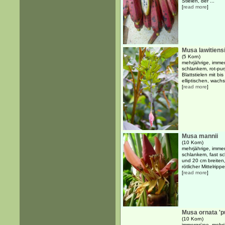
Stielen, der ...
[
read more
]
Musa lawitiens
(5 Korn)
mehrjährige, imme
schlankem, rot-p
Blattstielen mit b
elliptischen, wachs
[
read more
]
Musa mannii
(10 Korn)
mehrjährige, immer
schlankem, fast 
und 20 cm breiten, 
rötlicher Mittelrippe.
[
read more
]
Musa ornata 'p
(10 Korn)
immergrüne, mehrjä