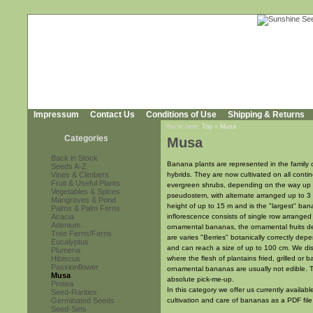
Impressum
Contact Us
Conditions of Use
Shipping & Returns
You're here:
Top
»
Musa
Categories
Musa
Back in Stock
Banana plants are represented in the family
Seeds A-Z
Vines & Climbers
hybrids. They are now cultivated on all conti
Fruit & Useful Plants
evergreen shrubs, depending on the way up to
Vegetables & Spices
pseudostem, with alternate arranged up to 3
Mangroves & Pond
height of up to 15 m and is the "largest" ba
Palms & Palm Ferns
Acacia
inflorescence consists of single row arranged 
Adenium
ornamental bananas, the ornamental fruits deve
Tree Ferns/Ferns
are varies "Berries" botanically correctly dep
Eucalyptus
and can reach a size of up to 100 cm. We di
Plumeria
Hibiscus
where the flesh of plantains fried, grilled or
Passionflower
ornamental bananas are usually not edible. The
Musa
absolute pick-me-up.
Protea
In this category we offer us currently availa
Seed-Rarities
Germinated Seeds
cultivation and care of bananas as a PDF fil
Seed-Sets