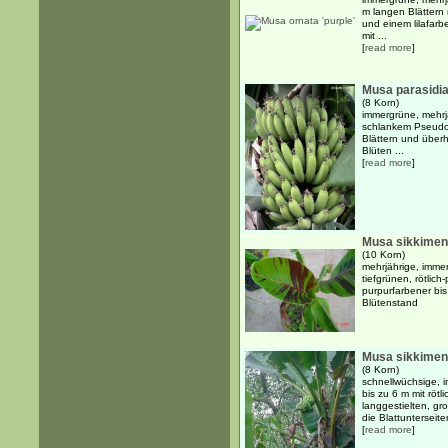
m langen Blättern m
und einem lilafar
mit ...
[
read more
]
Musa parasidi
(8 Korn)
immergrüne, mehrj
schlankem Pseudos
Blättern und über
Blüten ...
[
read more
]
Musa sikkimens
(10 Korn)
mehrjährige, imme
tiefgrünen, rötlic
purpurfarbener bis
Blütenstand
Musa sikkimens
(8 Korn)
schnellwüchsige, 
bis zu 6 m mit rö
langgestielten, gr
die Blattunterseiten
[
read more
]