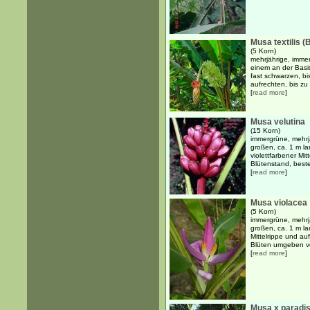
Musa textilis (
(5 Korn)
mehrjährige, immer
einem an der Basi
fast schwarzen, b
aufrechten, bis zu
[
read more
]
Musa velutina
(15 Korn)
immergrüne, mehrjä
großen, ca. 1 m la
violettfarbener Mit
Blütenstand, beste
[
read more
]
Musa violacea
(5 Korn)
immergrüne, mehrjä
großen, ca. 1 m lan
Mittelrippe und a
Blüten umgeben vo
[
read more
]
Musa x paradi