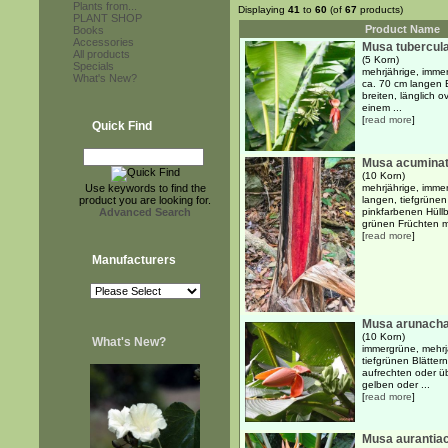
Plants from...
Displaying
41
to
60
(of
67
products)
PLANT SHOP
Product Name
Books
Accessories
Musa tubercul
All products
(5 Korn)
Specials
mehrjährige, immer
What's New?
ca. 70 cm langen B
breiten, länglich o
einem ...
[
read more
]
Quick Find
Musa acuminat
(10 Korn)
Use keywords to find the
mehrjährige, imme
product you are looking for.
langen, tiefgrünen
Advanced Search
pinkfarbenen Hüllb
grünen Früchten mi
[
read more
]
Manufacturers
Musa arunacha
(10 Korn)
What's New?
immergrüne, mehrj
tiefgrünen Blätter
aufrechten oder 
gelben oder ...
[
read more
]
Musa aurantiac