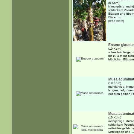
(6 Korn)
immergrüne, mehrj
schlankem Pseudos
Blättern und über
Blüten ...
[
read more
]
Ensete glaucu
(10 Korn)
schnellwüchsige, 
bis zu 4 m mit bl
bläulichen Blättern
Musa acumina
(10 Korn)
mehrjährige, imme
langen, tiefgrünen
eßbaren gelben F
Musa acuminat
(10 Korn)
mehrjährige, rhizo
schlankem Pseudos
mittel- bis gelblic
Mittelrippen und ...