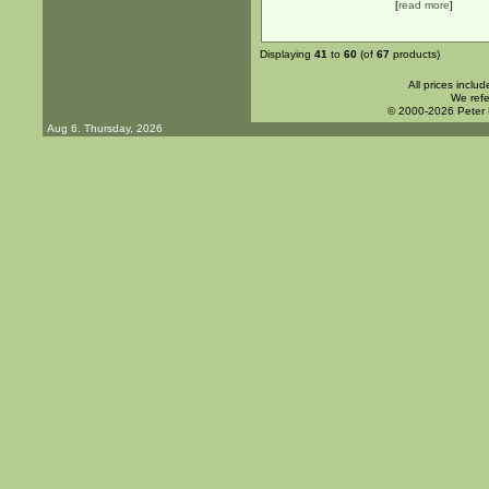
[
read more
]
Displaying
41
to
60
(of
67
products)
All prices inclu
We refe
© 2000-2026 Peter
Aug 6. Thursday, 2026