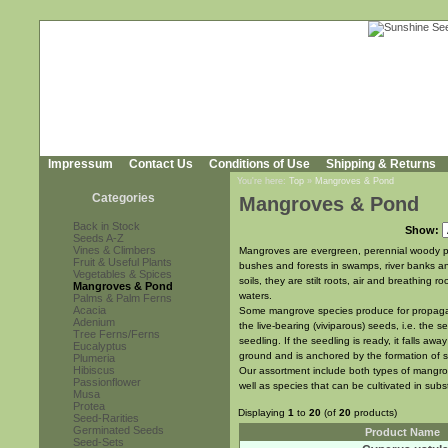
Impressum
Contact Us
Conditions of Use
Shipping & Returns
You're here:
Top
»
Mangroves & Pond
Categories
Mangroves & Pond
Back in Stock
Show:
Seeds A-Z
Vines & Climbers
Mangroves are evergreen, perennial woody pl
Fruit & Useful Plants
bushes and forests in swamps, river banks a
Vegetables & Spices
soils, they are stilt roots, air and breathing 
Mangroves & Pond
waters.
Palms & Palm Ferns
Acacia
Some mangrove species produce for propagati
Adenium
the live-bearing (viviparous) seeds, i.e. the 
Tree Ferns/Ferns
seedling. If the seedling is ready, it falls aw
Eucalyptus
ground and is anchored by the formation of sti
Plumeria
Hibiscus
Our assortment include both types of mangrov
Passionflower
well as species that can be cultivated in subs
Musa
Protea
Displaying
1
to
20
(of
20
products)
Seed-Rarities
Germinated Seeds
Product Name
Seed-Sets