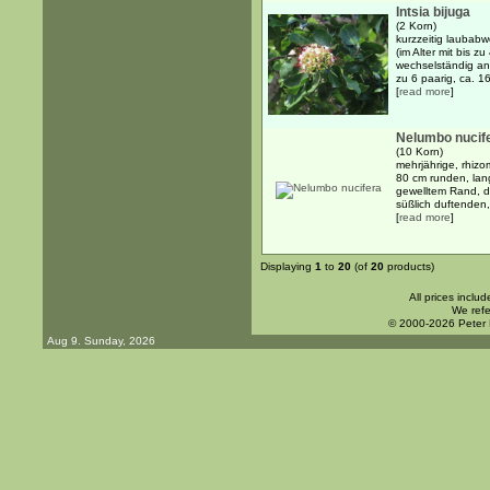
Intsia bijuga
(2 Korn)
kurzzeitig laubabw
(im Alter mit bis 
wechselständig ang
zu 6 paarig, ca. 1
[
read more
]
Nelumbo nucif
(10 Korn)
mehrjährige, rhizo
80 cm runden, lang
gewelltem Rand, d
süßlich duftenden, 
[
read more
]
Displaying
1
to
20
(of
20
products)
All prices inclu
We refe
© 2000-2026 Peter
Aug 9. Sunday, 2026