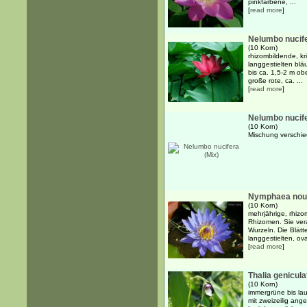
pinkfarbene, ...
[
read more
]
Nelumbo nucife
(10 Korn)
rhizombildende, k
langgestielten blä
bis ca. 1,5-2 m o
große rote, ca. ...
[
read more
]
Nelumbo nucife
(10 Korn)
Mischung verschie
Nymphaea nouch
(10 Korn)
mehrjährige, rhiz
Rhizomen. Sie ver
Wurzeln. Die Blätt
langgestielten, ova
[
read more
]
Thalia genicula
(10 Korn)
immergrüne bis la
mit zweizeilig ang