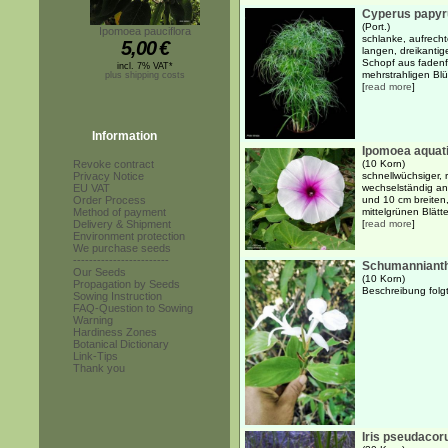
Cyperus papyr
(Port.)
Ipomoea pauciflora
schlanke, aufrech
5,00
€
langen, dreikantig
Schopf aus fadenf
incl. 7% VAT*
mehrstrahligen Blü
plus shipping costs
[
read more
]
Information
Ipomoea aquat
Revoke contract
(10 Korn)
Privacy Notice
schnellwüchsiger, 
EU VAT
wechselständig an
Order Process
und 10 cm breiten,
Method of payment
mittelgrünen Blätte
Delivery & Shipment
[
read more
]
Environment protection
We purchase seeds
------------------------
Schumanniant
Our Seeds
(10 Korn)
Propagation by Seeds
Beschreibung folgt.
Sowing Instruction
FAQ-Question to Sowing
Warning
Hardiness Zones
Botanical Dictionary
Link-Tips
Thank you
Iris pseudacor