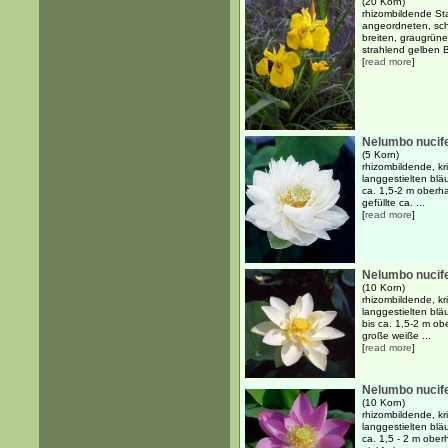
(20 Korn)
rhizombildende Sta
angeordneten, sch
breiten, graugrünen
strahlend gelben Bl
[
read more
]
Nelumbo nucife
(5 Korn)
rhizombildende, k
langgestielten blä
ca. 1,5-2 m oberh
gefüllte ca. ...
[
read more
]
Nelumbo nucife
(10 Korn)
rhizombildende, k
langgestielten blä
bis ca. 1,5-2 m o
große weiße ...
[
read more
]
Nelumbo nucife
(10 Korn)
rhizombildende, k
langgestielten blä
ca. 1,5 - 2 m obe