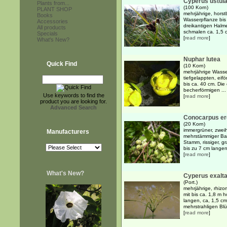
Cyperus ustul
Plants from...
(100 Korn)
PLANT SHOP
mehrjährige, hors
Books
Wasserpflanze bis
Accessories
dreikantigen Halm
All products
schmalen ca. 1,5 c
Specials
[
read more
]
What's New?
Nuphar lutea
Quick Find
(10 Korn)
mehrjährige Wasse
tiefgelappten, eif
bis ca. 40 cm. Die
becherförmigen ...
Use keywords to find the
[
read more
]
product you are looking for.
Advanced Search
Conocarpus er
(20 Korn)
immergrüner, zweih
Manufacturers
mehrstämmiger Bau
Stamm, rissiger, g
bis zu 7 cm langen
[
read more
]
What's New?
Cyperus exalt
(Port.)
mehrjährige, rhiz
mit bis ca. 1,8 m 
langen, ca, 1,5 cm
mehrstrahligen Blü
[
read more
]