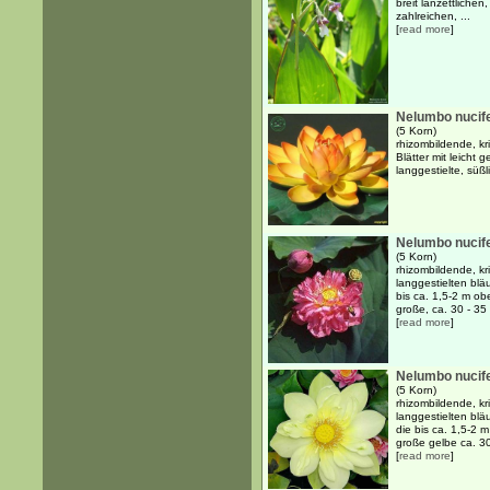
breit lanzettlichen
zahlreichen, ...
[
read more
]
Nelumbo nucife
(5 Korn)
rhizombildende, kr
Blätter mit leicht
langgestielte, süß
Nelumbo nucife
(5 Korn)
rhizombildende, k
langgestielten blä
bis ca. 1,5-2 m o
große, ca. 30 - 35 
[
read more
]
Nelumbo nucife
(5 Korn)
rhizombildende, k
langgestielten blä
die bis ca. 1,5-2 
große gelbe ca. 30 
[
read more
]