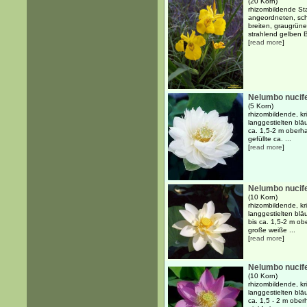
(20 Korn)
rhizombildende Sta
angeordneten, sch
breiten, graugrünen
strahlend gelben Bl
[
read more
]
Nelumbo nucife
(5 Korn)
rhizombildende, k
langgestielten blä
ca. 1,5-2 m oberh
gefüllte ca. ...
[
read more
]
Nelumbo nucife
(10 Korn)
rhizombildende, k
langgestielten blä
bis ca. 1,5-2 m o
große weiße ...
[
read more
]
Nelumbo nucife
(10 Korn)
rhizombildende, k
langgestielten blä
ca. 1,5 - 2 m obe