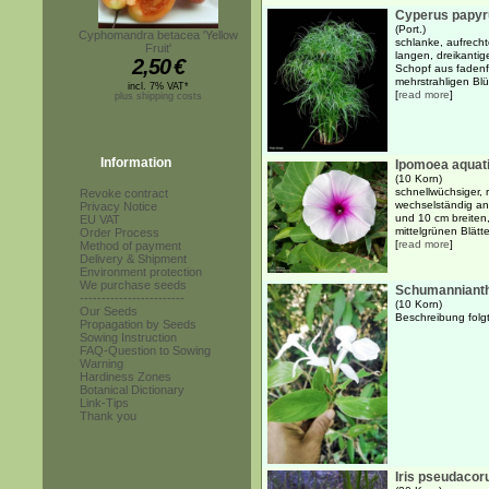
Cyperus papyr
(Port.)
Cyphomandra betacea 'Yellow
schlanke, aufrech
Fruit'
langen, dreikantig
2,50
€
Schopf aus fadenf
mehrstrahligen Blü
incl. 7% VAT*
[
read more
]
plus shipping costs
Information
Ipomoea aquat
(10 Korn)
schnellwüchsiger, 
Revoke contract
wechselständig an
Privacy Notice
und 10 cm breiten,
EU VAT
mittelgrünen Blätte
Order Process
[
read more
]
Method of payment
Delivery & Shipment
Environment protection
We purchase seeds
Schumanniant
------------------------
(10 Korn)
Our Seeds
Beschreibung folgt.
Propagation by Seeds
Sowing Instruction
FAQ-Question to Sowing
Warning
Hardiness Zones
Botanical Dictionary
Link-Tips
Thank you
Iris pseudacor