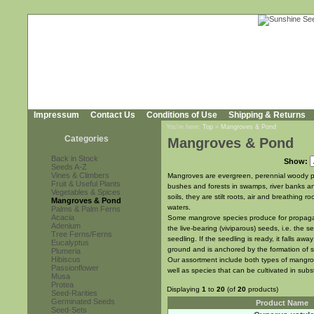
Impressum
Contact Us
Conditions of Use
Shipping & Returns
You're here:
Top
»
Mangroves & Pond
Categories
Mangroves & Pond
Back in Stock
Show:
Seeds A-Z
Vines & Climbers
Mangroves are evergreen, perennial woody pl
Fruit & Useful Plants
bushes and forests in swamps, river banks a
Vegetables & Spices
soils, they are stilt roots, air and breathing 
Mangroves & Pond
waters.
Palms & Palm Ferns
Acacia
Some mangrove species produce for propagati
Adenium
the live-bearing (viviparous) seeds, i.e. the 
Tree Ferns/Ferns
seedling. If the seedling is ready, it falls aw
Eucalyptus
ground and is anchored by the formation of sti
Plumeria
Hibiscus
Our assortment include both types of mangrov
Passionflower
well as species that can be cultivated in subs
Musa
Protea
Displaying
1
to
20
(of
20
products)
Seed-Rarities
Germinated Seeds
Product Name
Seed-Sets