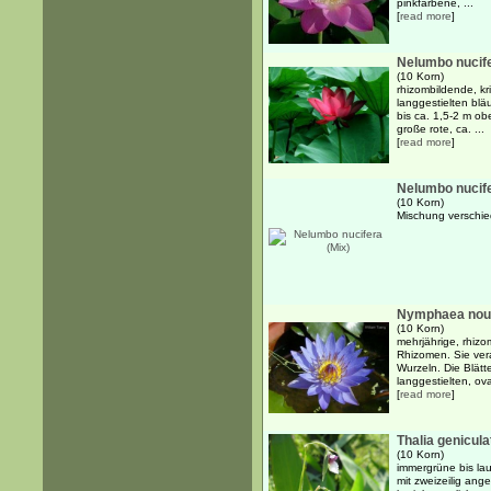
pinkfarbene, ...
[
read more
]
Nelumbo nucife
(10 Korn)
rhizombildende, k
langgestielten blä
bis ca. 1,5-2 m o
große rote, ca. ...
[
read more
]
Nelumbo nucife
(10 Korn)
Mischung verschie
Nymphaea nouch
(10 Korn)
mehrjährige, rhiz
Rhizomen. Sie ver
Wurzeln. Die Blätt
langgestielten, ova
[
read more
]
Thalia genicula
(10 Korn)
immergrüne bis la
mit zweizeilig ang