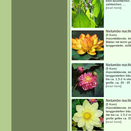
breit lanzettlichen
zahlreichen, ...
[
read more
]
Nelumbo nucife
(5 Korn)
rhizombildende, kr
Blätter mit leicht
langgestielte, süß
Nelumbo nucife
(5 Korn)
rhizombildende, k
langgestielten blä
bis ca. 1,5-2 m o
große, ca. 30 - 35 
[
read more
]
Nelumbo nucife
(5 Korn)
rhizombildende, k
langgestielten blä
die bis ca. 1,5-2 
große gelbe ca. 30 
[
read more
]