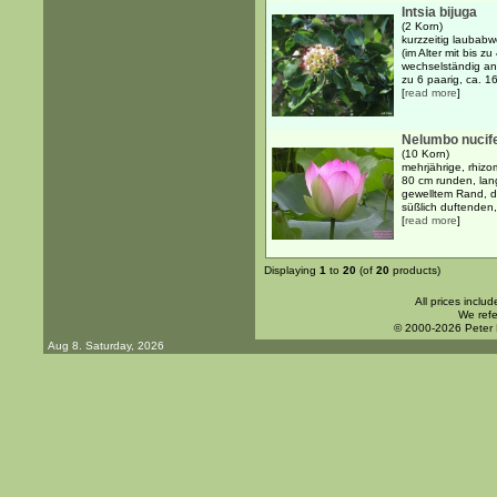
Intsia bijuga
(2 Korn)
kurzzeitig laubabw
(im Alter mit bis 
wechselständig ang
zu 6 paarig, ca. 1
[
read more
]
Nelumbo nucif
(10 Korn)
mehrjährige, rhizo
80 cm runden, lang
gewelltem Rand, d
süßlich duftenden, 
[
read more
]
Displaying
1
to
20
(of
20
products)
All prices inclu
We refe
© 2000-2026 Peter
Aug 8. Saturday, 2026