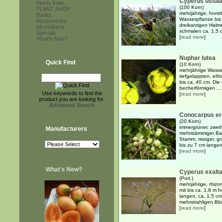
Cyperus ustul
Plants from...
(100 Korn)
PLANT SHOP
mehrjährige, hors
Books
Wasserpflanze bis
Accessories
dreikantigen Halm
All products
schmalen ca. 1,5 c
Specials
[
read more
]
What's New?
Nuphar lutea
Quick Find
(10 Korn)
mehrjährige Wasse
tiefgelappten, eif
bis ca. 40 cm. Die
becherförmigen ...
Use keywords to find the
[
read more
]
product you are looking for.
Advanced Search
Conocarpus er
(20 Korn)
immergrüner, zweih
Manufacturers
mehrstämmiger Bau
Stamm, rissiger, g
bis zu 7 cm langen
[
read more
]
What's New?
Cyperus exalt
(Port.)
mehrjährige, rhiz
mit bis ca. 1,8 m 
langen, ca, 1,5 cm
mehrstrahligen Blü
[
read more
]