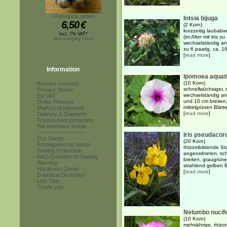
Unonopsis pittieri
Intsia bijuga
6,50
€
(2 Korn)
kurzzeitig laubabw
incl. 7% VAT*
(im Alter mit bis 
plus shipping costs
wechselständig ang
zu 6 paarig, ca. 1
[
read more
]
Information
Ipomoea aquat
(10 Korn)
Revoke contract
schnellwüchsiger, 
Privacy Notice
wechselständig an
EU VAT
und 10 cm breiten,
Order Process
mittelgrünen Blätte
Method of payment
[
read more
]
Delivery & Shipment
Environment protection
We purchase seeds
------------------------
Iris pseudacor
Our Seeds
(20 Korn)
Propagation by Seeds
rhizombildende Sta
Sowing Instruction
angeordneten, sch
FAQ-Question to Sowing
breiten, graugrünen
Warning
strahlend gelben Bl
Hardiness Zones
[
read more
]
Botanical Dictionary
Link-Tips
Thank you
Nelumbo nucif
(10 Korn)
mehrjährige, rhizo