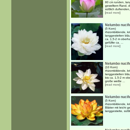
80 cm runden, lang
gewelltem Rand, d
süßlich duftenden, 
[
read more
]
Nelumbo nucife
(5 Korn)
rhizombildende, k
langgestielten blä
ca. 1,5-2 m oberh
gefüllte ca. ...
[
read more
]
Nelumbo nucife
(10 Korn)
rhizombildende, k
langgestielten blä
bis ca. 1,5-2 m o
große weiße ...
[
read more
]
Nelumbo nucife
(5 Korn)
rhizombildende, kr
Blätter mit leicht
langgestielte, süß