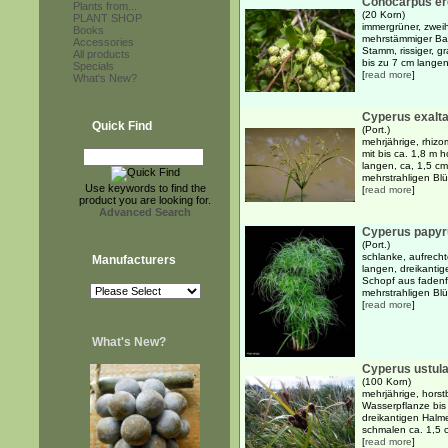
Conocarpus er
Plants from...
(20 Korn)
PLANT SHOP
immergrüner, zweih
Books
mehrstämmiger Bau
Accessories
Stamm, rissiger, g
All products
bis zu 7 cm langen
Specials
[
read more
]
What's New?
Cyperus exalt
Quick Find
(Port.)
mehrjährige, rhiz
mit bis ca. 1,8 m 
langen, ca, 1,5 cm
mehrstrahligen Blü
Use keywords to find the
[
read more
]
product you are looking for.
Advanced Search
Cyperus papyr
(Port.)
schlanke, aufrech
Manufacturers
langen, dreikantig
Schopf aus fadenf
mehrstrahligen Blü
[
read more
]
What's New?
Cyperus ustul
(100 Korn)
mehrjährige, hors
Wasserpflanze bis
dreikantigen Halm
schmalen ca. 1,5 c
[
read more
]