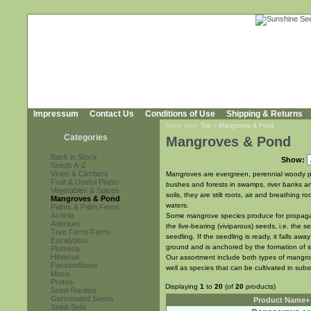
Impressum
Contact Us
Conditions of Use
Shipping & Returns
You're here:
Top
»
Mangroves & Pond
Categories
Mangroves & Pond
Back in Stock
Show:
Seeds A-Z
Vines & Climbers
Mangroves are evergreen, perennial woody pl
Fruit & Useful Plants
bushes and forests in swamps, river banks a
Vegetables & Spices
soils, they are stilt roots, air and breathing 
Mangroves & Pond
waters.
Palms & Palm Ferns
Acacia
Some mangrove species produce for propagati
Adenium
the live-bearing (viviparous) seeds, i.e. the 
Tree Ferns/Ferns
seedling. If the seedling is ready, it falls aw
Eucalyptus
ground and is anchored by the formation of sti
Plumeria
Hibiscus
Our assortment include both types of mangrov
Passionflower
well as species that can be cultivated in subs
Musa
Protea
Displaying
1
to
20
(of
20
products)
Seed-Rarities
Germinated Seeds
Product Name+
Seed-Sets