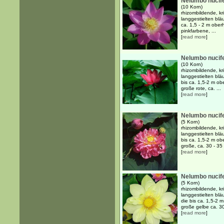
Nelumbo nucife
(10 Korn)
rhizombildende, k
langgestielten blä
ca. 1,5 - 2 m obe
pinkfarbene, ...
[
read more
]
Nelumbo nucife
(10 Korn)
rhizombildende, k
langgestielten blä
bis ca. 1,5-2 m o
große rote, ca. ...
[
read more
]
Nelumbo nucife
(5 Korn)
rhizombildende, k
langgestielten blä
bis ca. 1,5-2 m o
große, ca. 30 - 35 
[
read more
]
Nelumbo nucife
(5 Korn)
rhizombildende, k
langgestielten blä
die bis ca. 1,5-2 
große gelbe ca. 30 
[
read more
]