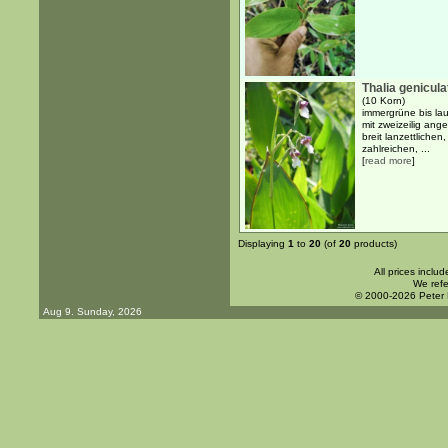
Thalia genicula
(10 Korn)
immergrüne bis la
mit zweizeilig ang
breit lanzettlichen
zahlreichen, ...
[
read more
]
Displaying
1
to
20
(of
20
products)
All prices inclu
We refe
© 2000-2026 Peter
Aug 9. Sunday, 2026