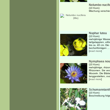
Nelumbo nucife
(10 Korn)
Mischung verschie
Nuphar lutea
(10 Korn)
mehrjährige Wasse
tiefgelappten, eif
bis ca. 40 cm. Die
becherförmigen ...
[
read more
]
Nymphaea nouch
(10 Korn)
mehrjährige, rhiz
Rhizomen. Sie ver
Wurzeln. Die Blätt
langgestielten, ova
[
read more
]
Schumanniant
(10 Korn)
Beschreibung folgt.