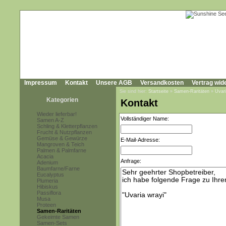
Impressum
Kontakt
Unsere AGB
Versandkosten
Vertrag wid
Sie sind hier:
Startseite
»
Samen-Raritäten
»
Uvari
Kategorien
Kontakt
Wieder lieferbar!
Vollständiger Name:
Samen A-Z
Schling & Kletterpflanzen
Frucht & Nutzpflanzen
Gemüse & Gewürze
E-Mail-Adresse:
Mangroven & Teich
Palmen & Palmfarne
Acacia
Anfrage:
Adenium
Baumfarne/Farne
Eucalyptus
Plumeria
Hibiskus
Passiflora
Musa
Proteen
Samen-Raritäten
Gekeimte Samen
Samen-Sets