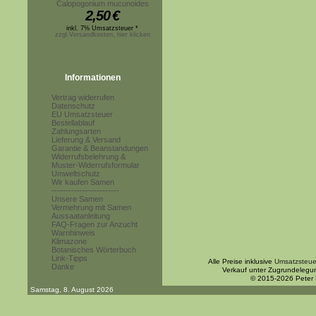
Calopogonium mucunoides
2,50
€
inkl. 7% Umsatzsteuer *
zzgl.Versandkosten, hier klicken
Informationen
Vertrag widerrufen
Datenschutz
EU Umsatzsteuer
Bestellablauf
Zahlungsarten
Lieferung & Versand
Garantie & Beanstandungen
Widerrufsbelehrung &
Muster-Widerrufsformular
Umweltschutz
Wir kaufen Samen
------------------------
Unsere Samen
Vermehrung mit Samen
Aussaatanleitung
FAQ-Fragen zur Anzucht
Warnhinweis
Klimazone
Botanisches Wörterbuch
Link-Tipps
Alle Preise inklusive
Umsatzsteue
Danke
Verkauf unter Zugrundelegu
© 2015-2026 Peter
Samstag, 8. August 2026