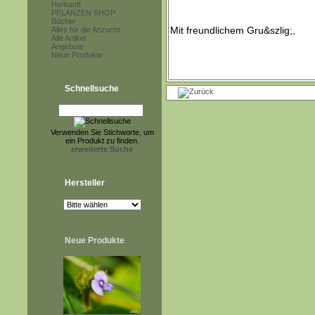
Herkunft
PFLANZEN SHOP
Bücher
Alles für die Anzucht
Alle Artikel
Angebote
Neue Produkte
Schnellsuche
Verwenden Sie Stichworte, um
ein Produkt zu finden.
erweiterte Suche
Hersteller
Neue Produkte