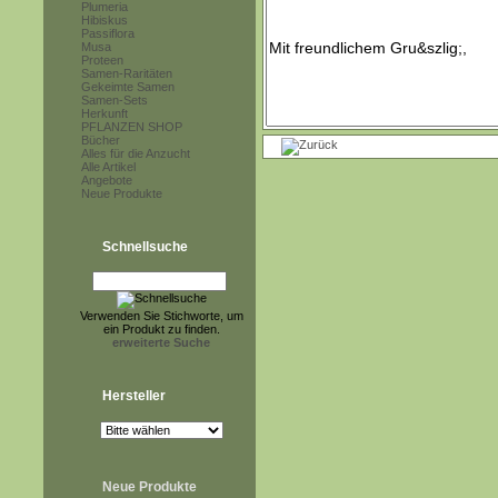
Plumeria
Hibiskus
Passiflora
Musa
Proteen
Samen-Raritäten
Gekeimte Samen
Samen-Sets
Herkunft
PFLANZEN SHOP
Bücher
Alles für die Anzucht
Alle Artikel
Angebote
Neue Produkte
Schnellsuche
Verwenden Sie Stichworte, um
ein Produkt zu finden.
erweiterte Suche
Hersteller
Neue Produkte