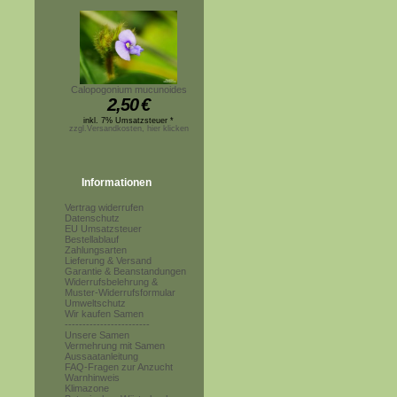
Calopogonium mucunoides
2,50
€
inkl. 7% Umsatzsteuer *
zzgl.Versandkosten, hier klicken
Informationen
Vertrag widerrufen
Datenschutz
EU Umsatzsteuer
Bestellablauf
Zahlungsarten
Lieferung & Versand
Garantie & Beanstandungen
Widerrufsbelehrung &
Muster-Widerrufsformular
Umweltschutz
Wir kaufen Samen
------------------------
Unsere Samen
Vermehrung mit Samen
Aussaatanleitung
FAQ-Fragen zur Anzucht
Warnhinweis
Klimazone