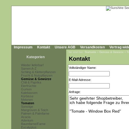
Impressum
Kontakt
Unsere AGB
Versandkosten
Vertrag wid
Sie sind hier:
Startseite
»
Gemüse & Gewürze
»
T
Kategorien
Kontakt
Wieder lieferbar!
Vollständiger Name:
Samen A-Z
Schling & Kletterpflanzen
Frucht & Nutzpflanzen
Gemüse & Gewürze
E-Mail-Adresse:
Chili & Paprika
Eierfrüchte
Gurken
Anfrage:
Kalebassen
Kürbisse
Melonen
Tomaten
Sonstige
Mangroven & Teich
Palmen & Palmfarne
Acacia
Adenium
Baumfarne/Farne
Eucalyptus