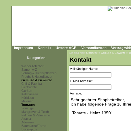
Impressum
Kontakt
Unsere AGB
Versandkosten
Vertrag wid
Sie sind hier:
Startseite
»
Gemüse & Gewürze
»
T
Kategorien
Kontakt
Wieder lieferbar!
Vollständiger Name:
Samen A-Z
Schling & Kletterpflanzen
Frucht & Nutzpflanzen
Gemüse & Gewürze
E-Mail-Adresse:
Chili & Paprika
Eierfrüchte
Gurken
Anfrage:
Kalebassen
Kürbisse
Melonen
Tomaten
Sonstige
Mangroven & Teich
Palmen & Palmfarne
Acacia
Adenium
Baumfarne/Farne
Eucalyptus