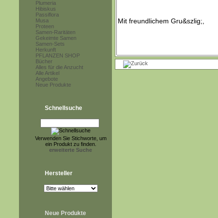
Plumeria
Hibiskus
Passiflora
Musa
Proteen
Samen-Raritäten
Gekeimte Samen
Samen-Sets
Herkunft
PFLANZEN SHOP
Bücher
Alles für die Anzucht
Alle Artikel
Angebote
Neue Produkte
Schnellsuche
Verwenden Sie Stichworte, um
ein Produkt zu finden.
erweiterte Suche
Hersteller
Neue Produkte