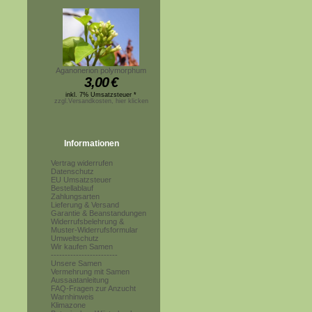
Aganonerion polymorphum
3,00
€
inkl. 7% Umsatzsteuer *
zzgl.Versandkosten, hier klicken
Informationen
Vertrag widerrufen
Datenschutz
EU Umsatzsteuer
Bestellablauf
Zahlungsarten
Lieferung & Versand
Garantie & Beanstandungen
Widerrufsbelehrung &
Muster-Widerrufsformular
Umweltschutz
Wir kaufen Samen
------------------------
Unsere Samen
Vermehrung mit Samen
Aussaatanleitung
FAQ-Fragen zur Anzucht
Warnhinweis
Klimazone