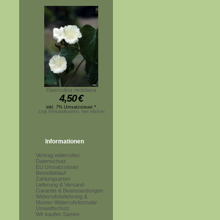
Operculina riedeliana
4,50
€
inkl. 7% Umsatzsteuer *
zzgl.Versandkosten, hier klicken
Informationen
Vertrag widerrufen
Datenschutz
EU Umsatzsteuer
Bestellablauf
Zahlungsarten
Lieferung & Versand
Garantie & Beanstandungen
Widerrufsbelehrung &
Muster-Widerrufsformular
Umweltschutz
Wir kaufen Samen