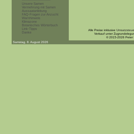
------------------------
Unsere Samen
Vermehrung mit Samen
Aussaatanleitung
FAQ-Fragen zur Anzucht
Warnhinweis
Klimazone
Botanisches Wörterbuch
Link-Tipps
Alle Preise inklusive
Umsatzsteue
Danke
Verkauf unter Zugrundelegu
© 2015-2026 Peter
Samstag, 8. August 2026