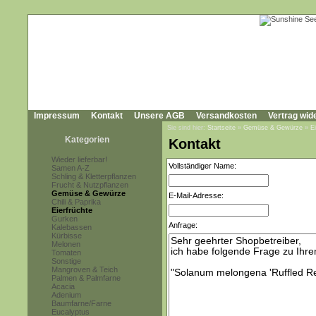
Impressum
Kontakt
Unsere AGB
Versandkosten
Vertrag wid
Sie sind hier:
Startseite
»
Gemüse & Gewürze
»
E
Kategorien
Kontakt
Wieder lieferbar!
Vollständiger Name:
Samen A-Z
Schling & Kletterpflanzen
Frucht & Nutzpflanzen
Gemüse & Gewürze
E-Mail-Adresse:
Chili & Paprika
Eierfrüchte
Gurken
Anfrage:
Kalebassen
Kürbisse
Melonen
Tomaten
Sonstige
Mangroven & Teich
Palmen & Palmfarne
Acacia
Adenium
Baumfarne/Farne
Eucalyptus