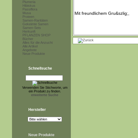
Plumeria
Hibiskus
Passiflora
Musa
Proteen
Samen-Raritäten
Gekeimte Samen
Samen-Sets
Herkunft
PFLANZEN SHOP
Bücher
Alles für die Anzucht
Alle Artikel
Angebote
Neue Produkte
Schnellsuche
Verwenden Sie Stichworte, um
ein Produkt zu finden.
erweiterte Suche
Hersteller
Neue Produkte