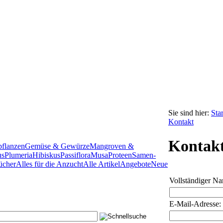
Sie sind hier:
Star
Kontakt
Kontak
pflanzen
Gemüse & Gewürze
Mangroven &
us
Plumeria
Hibiskus
Passiflora
Musa
Proteen
Samen-
ücher
Alles für die Anzucht
Alle Artikel
Angebote
Neue
Vollständiger N
E-Mail-Adresse: