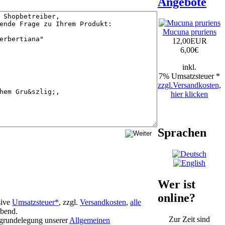
Angebote
Mucuna pruriens
12,00EUR
6,00
€
inkl.
7% Umsatzsteuer *
zzgl.Versandkosten,
hier klicken
Sprachen
Wer ist
online?
sive
Umsatzsteuer*
, zzgl.
Versandkosten
,
alle
ibend.
Zur Zeit sind
ugrundelegung unserer
Allgemeinen