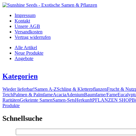
Impressum
Kontakt
Unsere AGB
Versandkosten
Vertrag widerrufen
Alle Artikel
Neue Produkte
Angebote
Kategorien
Wieder lieferbar!
Samen A-Z
Schling & Kletterpflanzen
Frucht & Nutz
Teich
Palmen & Palmfarne
Acacia
Adenium
Baumfarne/Farne
Eucalypt
Raritäten
Gekeimte Samen
Samen-Sets
Herkunft
PFLANZEN SHOP
B
Produkte
Schnellsuche