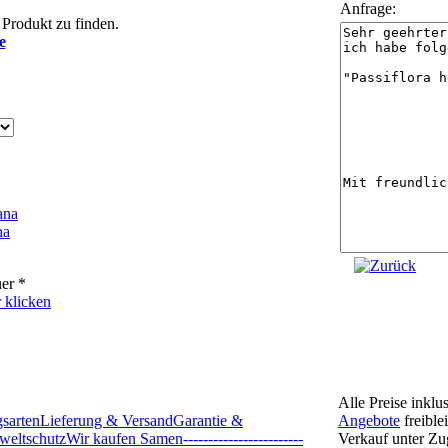
Anfrage:
Produkt zu finden.
e
na
er *
 klicken
Alle Preise inklu
Angebote
freible
sarten
Lieferung & Versand
Garantie &
Verkauf unter Z
eltschutz
Wir kaufen Samen
------------------------