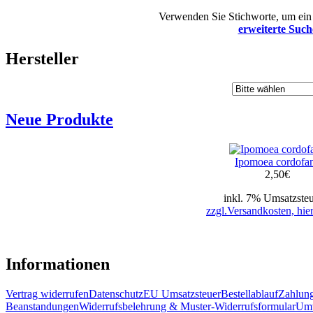
Verwenden Sie Stichworte, um ein 
erweiterte Such
Hersteller
Neue Produkte
Ipomoea cordofa
2,50
€
inkl. 7% Umsatzsteu
zzgl.Versandkosten, hier
Informationen
Vertrag widerrufen
Datenschutz
EU Umsatzsteuer
Bestellablauf
Zahlung
Beanstandungen
Widerrufsbelehrung & Muster-Widerrufsformular
Umw