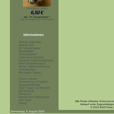
Unonopsis pittieri
6,50
€
inkl. 7% Umsatzsteuer *
zzgl.Versandkosten, hier klicken
Informationen
Vertrag widerrufen
Datenschutz
EU Umsatzsteuer
Bestellablauf
Zahlungsarten
Lieferung & Versand
Garantie & Beanstandungen
Widerrufsbelehrung &
Muster-Widerrufsformular
Umweltschutz
Wir kaufen Samen
------------------------
Unsere Samen
Vermehrung mit Samen
Aussaatanleitung
FAQ-Fragen zur Anzucht
Warnhinweis
Klimazone
Botanisches Wörterbuch
Link-Tipps
Alle Preise inklusive
Umsatzsteue
Danke
Verkauf unter Zugrundelegu
© 2015-2026 Peter
Donnerstag, 6. August 2026