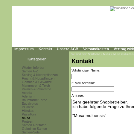
Impressum
Kontakt
Unsere AGB
Versandkosten
Vertrag wid
Sie sind hier:
Startseite
»
Musa
»
Musa muluensis
Kategorien
Kontakt
Wieder lieferbar!
Vollständiger Name:
Samen A-Z
Schling & Kletterpflanzen
Frucht & Nutzpflanzen
Gemüse & Gewürze
E-Mail-Adresse:
Mangroven & Teich
Palmen & Palmfarne
Acacia
Anfrage:
Adenium
Baumfarne/Farne
Eucalyptus
Plumeria
Hibiskus
Passiflora
Musa
Proteen
Samen-Raritäten
Gekeimte Samen
Samen-Sets