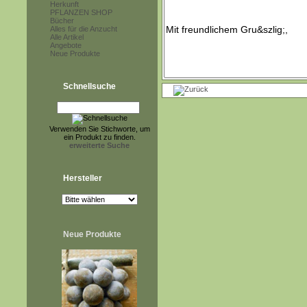
Herkunft
PFLANZEN SHOP
Bücher
Alles für die Anzucht
Alle Artikel
Angebote
Neue Produkte
Schnellsuche
Verwenden Sie Stichworte, um
ein Produkt zu finden.
erweiterte Suche
Hersteller
Neue Produkte