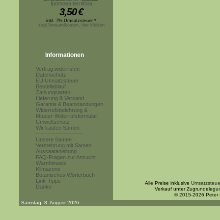
Ipomoea ternifolia
3,50
€
inkl. 7% Umsatzsteuer *
zzgl.Versandkosten, hier klicken
Informationen
Vertrag widerrufen
Datenschutz
EU Umsatzsteuer
Bestellablauf
Zahlungsarten
Lieferung & Versand
Garantie & Beanstandungen
Widerrufsbelehrung &
Muster-Widerrufsformular
Umweltschutz
Wir kaufen Samen
------------------------
Unsere Samen
Vermehrung mit Samen
Aussaatanleitung
FAQ-Fragen zur Anzucht
Warnhinweis
Klimazone
Botanisches Wörterbuch
Link-Tipps
Alle Preise inklusive
Umsatzsteue
Danke
Verkauf unter Zugrundelegu
© 2015-2026 Peter
Samstag, 8. August 2026