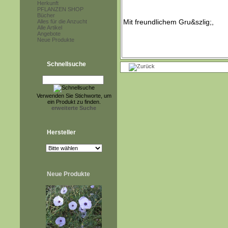
Herkunft
PFLANZEN SHOP
Bücher
Alles für die Anzucht
Alle Artikel
Angebote
Neue Produkte
Schnellsuche
Verwenden Sie Stichworte, um
ein Produkt zu finden.
erweiterte Suche
Hersteller
Neue Produkte