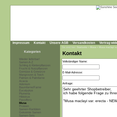
Impressum
Kontakt
Unsere AGB
Versandkosten
Vertrag wid
Sie sind hier:
Startseite
»
Musa
»
Musa maclayi va
Kategorien
Kontakt
Wieder lieferbar!
Vollständiger Name:
Samen A-Z
Schling & Kletterpflanzen
Frucht & Nutzpflanzen
Gemüse & Gewürze
E-Mail-Adresse:
Mangroven & Teich
Palmen & Palmfarne
Acacia
Anfrage:
Adenium
Baumfarne/Farne
Eucalyptus
Plumeria
Hibiskus
Passiflora
Musa
Proteen
Samen-Raritäten
Gekeimte Samen
Samen-Sets