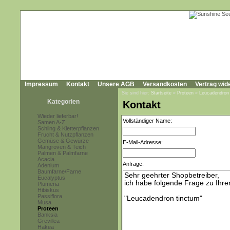
Impressum
Kontakt
Unsere AGB
Versandkosten
Vertrag wid
Sie sind hier:
Startseite
»
Proteen
»
Leucadendron
Kategorien
Kontakt
Wieder lieferbar!
Vollständiger Name:
Samen A-Z
Schling & Kletterpflanzen
Frucht & Nutzpflanzen
Gemüse & Gewürze
E-Mail-Adresse:
Mangroven & Teich
Palmen & Palmfarne
Acacia
Anfrage:
Adenium
Baumfarne/Farne
Eucalyptus
Plumeria
Hibiskus
Passiflora
Musa
Proteen
Banksia
Grevillea
Hakea