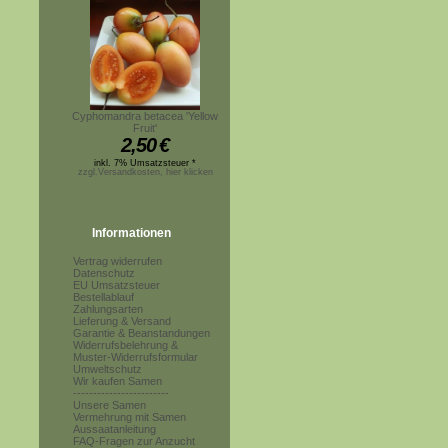
Cyphomandra betacea 'Yellow
Fruit'
2,50
€
inkl. 7% Umsatzsteuer *
zzgl.Versandkosten, hier klicken
Informationen
Vertrag widerrufen
Datenschutz
EU Umsatzsteuer
Bestellablauf
Zahlungsarten
Lieferung & Versand
Garantie & Beanstandungen
Widerrufsbelehrung &
Muster-Widerrufsformular
Umweltschutz
Wir kaufen Samen
------------------------
Unsere Samen
Vermehrung mit Samen
Aussaatanleitung
FAQ-Fragen zur Anzucht