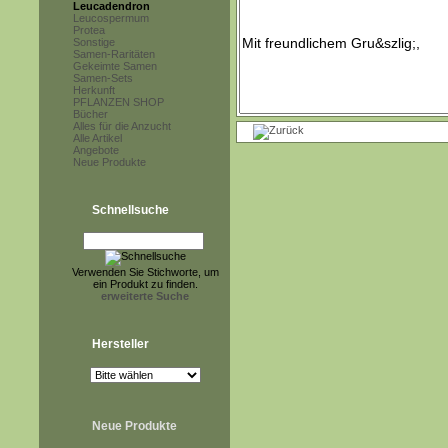
Leucadendron
Leucospermum
Protea
Sonstige
Samen-Raritäten
Gekeimte Samen
Samen-Sets
Herkunft
PFLANZEN SHOP
Bücher
Alles für die Anzucht
Alle Artikel
Angebote
Neue Produkte
Schnellsuche
Verwenden Sie Stichworte, um
ein Produkt zu finden.
erweiterte Suche
Hersteller
Neue Produkte