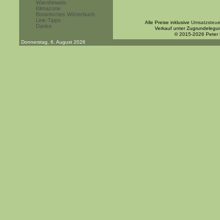
Warnhinweis
Klimazone
Botanisches Wörterbuch
Link-Tipps
Alle Preise inklusive
Umsatzsteue
Danke
Verkauf unter Zugrundelegu
© 2015-2026 Peter
Donnerstag, 6. August 2026