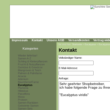
Impressum
Kontakt
Unsere AGB
Versandkosten
Vertrag wid
Sie sind hier:
Startseite
»
Eucalyptus
»
Eucalyptus 
Kategorien
Kontakt
Wieder lieferbar!
Vollständiger Name:
Samen A-Z
Schling & Kletterpflanzen
Frucht & Nutzpflanzen
Gemüse & Gewürze
E-Mail-Adresse:
Mangroven & Teich
Palmen & Palmfarne
Acacia
Anfrage:
Adenium
Baumfarne/Farne
Eucalyptus
Plumeria
Hibiskus
Passiflora
Musa
Proteen
Samen-Raritäten
Gekeimte Samen
Samen-Sets