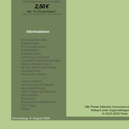
Calopogonium mucunoides
2,50
€
inkl. 7% Umsatzsteuer *
zzgl.Versandkosten, hier klicken
Informationen
Vertrag widerrufen
Datenschutz
EU Umsatzsteuer
Bestellablauf
Zahlungsarten
Lieferung & Versand
Garantie & Beanstandungen
Widerrufsbelehrung &
Muster-Widerrufsformular
Umweltschutz
Wir kaufen Samen
------------------------
Unsere Samen
Vermehrung mit Samen
Aussaatanleitung
FAQ-Fragen zur Anzucht
Warnhinweis
Klimazone
Botanisches Wörterbuch
Link-Tipps
Alle Preise inklusive
Umsatzsteue
Danke
Verkauf unter Zugrundelegu
© 2015-2026 Peter
Donnerstag, 6. August 2026