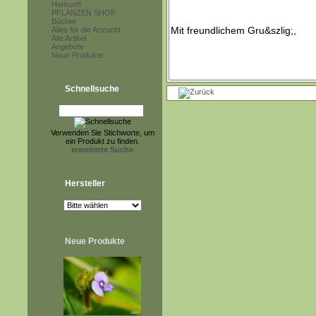
Herkunft
PFLANZEN SHOP
Bücher
Alles für die Anzucht
Alle Artikel
Angebote
Neue Produkte
Schnellsuche
Verwenden Sie Stichworte, um
ein Produkt zu finden.
erweiterte Suche
Hersteller
Neue Produkte