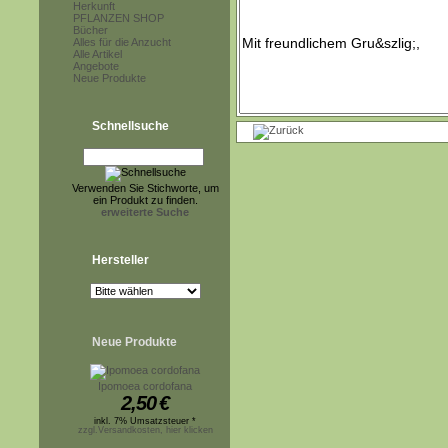
Herkunft
PFLANZEN SHOP
Bücher
Alles für die Anzucht
Alle Artikel
Angebote
Neue Produkte
Schnellsuche
Verwenden Sie Stichworte, um
ein Produkt zu finden.
erweiterte Suche
Hersteller
Neue Produkte
Ipomoea cordofana
2,50
€
inkl. 7% Umsatzsteuer *
zzgl.Versandkosten, hier klicken