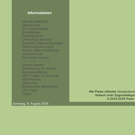
Informationen
Vertrag widerrufen
Datenschutz
EU Umsatzsteuer
Bestellablauf
Zahlungsarten
Lieferung & Versand
Garantie & Beanstandungen
Widerrufsbelehrung &
Muster-Widerrufsformular
Umweltschutz
Wir kaufen Samen
------------------------
Unsere Samen
Vermehrung mit Samen
Aussaatanleitung
FAQ-Fragen zur Anzucht
Warnhinweis
Klimazone
Botanisches Wörterbuch
Link-Tipps
Alle Preise inklusive
Umsatzsteue
Danke
Verkauf unter Zugrundelegu
© 2015-2026 Peter
Samstag, 8. August 2026