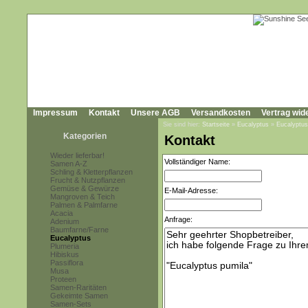
Impressum
Kontakt
Unsere AGB
Versandkosten
Vertrag wid
Sie sind hier:
Startseite
»
Eucalyptus
»
Eucalyptus
Kategorien
Kontakt
Wieder lieferbar!
Vollständiger Name:
Samen A-Z
Schling & Kletterpflanzen
Frucht & Nutzpflanzen
Gemüse & Gewürze
E-Mail-Adresse:
Mangroven & Teich
Palmen & Palmfarne
Acacia
Anfrage:
Adenium
Baumfarne/Farne
Eucalyptus
Plumeria
Hibiskus
Passiflora
Musa
Proteen
Samen-Raritäten
Gekeimte Samen
Samen-Sets