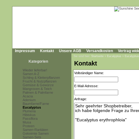
Impressum
Kontakt
Unsere AGB
Versandkosten
Vertrag wid
Sie sind hier:
Startseite
»
Eucalyptus
»
Eucalyptus
Kategorien
Kontakt
Wieder lieferbar!
Vollständiger Name:
Samen A-Z
Schling & Kletterpflanzen
Frucht & Nutzpflanzen
Gemüse & Gewürze
E-Mail-Adresse:
Mangroven & Teich
Palmen & Palmfarne
Acacia
Anfrage:
Adenium
Baumfarne/Farne
Eucalyptus
Plumeria
Hibiskus
Passiflora
Musa
Proteen
Samen-Raritäten
Gekeimte Samen
Samen-Sets