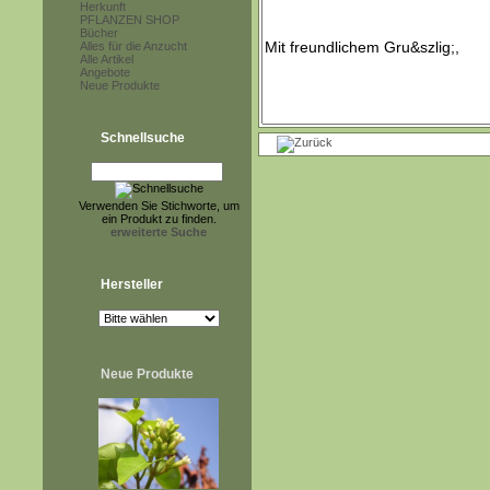
Herkunft
PFLANZEN SHOP
Bücher
Alles für die Anzucht
Alle Artikel
Angebote
Neue Produkte
Schnellsuche
Verwenden Sie Stichworte, um
ein Produkt zu finden.
erweiterte Suche
Hersteller
Neue Produkte