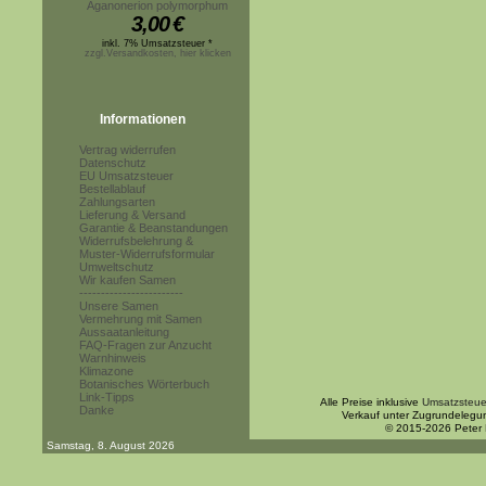
Aganonerion polymorphum
3,00
€
inkl. 7% Umsatzsteuer *
zzgl.Versandkosten, hier klicken
Informationen
Vertrag widerrufen
Datenschutz
EU Umsatzsteuer
Bestellablauf
Zahlungsarten
Lieferung & Versand
Garantie & Beanstandungen
Widerrufsbelehrung &
Muster-Widerrufsformular
Umweltschutz
Wir kaufen Samen
------------------------
Unsere Samen
Vermehrung mit Samen
Aussaatanleitung
FAQ-Fragen zur Anzucht
Warnhinweis
Klimazone
Botanisches Wörterbuch
Link-Tipps
Alle Preise inklusive
Umsatzsteue
Danke
Verkauf unter Zugrundelegu
© 2015-2026 Peter
Samstag, 8. August 2026