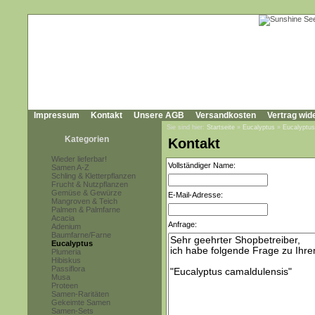
Impressum
Kontakt
Unsere AGB
Versandkosten
Vertrag wid
Sie sind hier:
Startseite
»
Eucalyptus
»
Eucalyptus
Kategorien
Kontakt
Wieder lieferbar!
Vollständiger Name:
Samen A-Z
Schling & Kletterpflanzen
Frucht & Nutzpflanzen
Gemüse & Gewürze
E-Mail-Adresse:
Mangroven & Teich
Palmen & Palmfarne
Acacia
Anfrage:
Adenium
Baumfarne/Farne
Eucalyptus
Plumeria
Hibiskus
Passiflora
Musa
Proteen
Samen-Raritäten
Gekeimte Samen
Samen-Sets