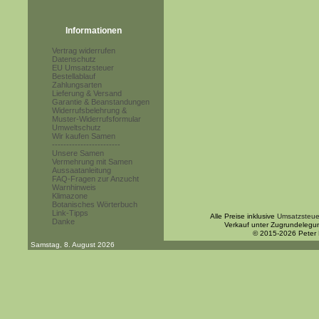
Informationen
Vertrag widerrufen
Datenschutz
EU Umsatzsteuer
Bestellablauf
Zahlungsarten
Lieferung & Versand
Garantie & Beanstandungen
Widerrufsbelehrung &
Muster-Widerrufsformular
Umweltschutz
Wir kaufen Samen
------------------------
Unsere Samen
Vermehrung mit Samen
Aussaatanleitung
FAQ-Fragen zur Anzucht
Warnhinweis
Klimazone
Botanisches Wörterbuch
Link-Tipps
Alle Preise inklusive
Umsatzsteue
Danke
Verkauf unter Zugrundelegu
© 2015-2026 Peter
Samstag, 8. August 2026