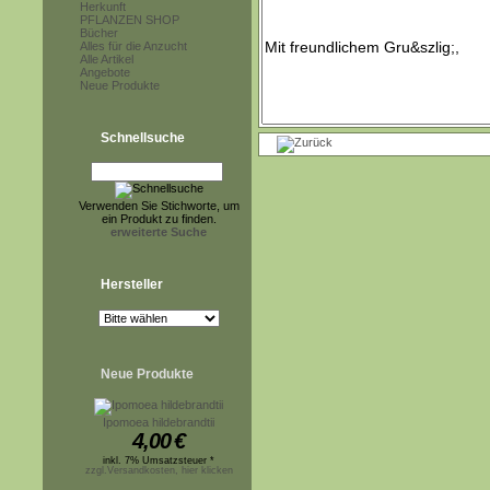
Herkunft
PFLANZEN SHOP
Bücher
Alles für die Anzucht
Alle Artikel
Angebote
Neue Produkte
Schnellsuche
Verwenden Sie Stichworte, um
ein Produkt zu finden.
erweiterte Suche
Hersteller
Neue Produkte
Ipomoea hildebrandtii
4,00
€
inkl. 7% Umsatzsteuer *
zzgl.Versandkosten, hier klicken