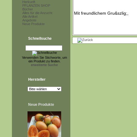
Herkunft
PFLANZEN SHOP
Bücher
Alles für die Anzucht
Alle Artikel
Angebote
Neue Produkte
Schnellsuche
Verwenden Sie Stichworte, um
ein Produkt zu finden.
erweiterte Suche
Hersteller
Neue Produkte