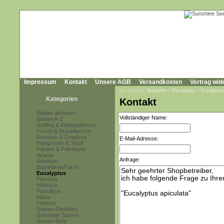
Impressum
Kontakt
Unsere AGB
Versandkosten
Vertrag wid
Sie sind hier:
Startseite
»
Eucalyptus
»
Eucalyptus
Kategorien
Kontakt
Wieder lieferbar!
Vollständiger Name:
Samen A-Z
Schling & Kletterpflanzen
Frucht & Nutzpflanzen
Gemüse & Gewürze
E-Mail-Adresse:
Mangroven & Teich
Palmen & Palmfarne
Acacia
Anfrage:
Adenium
Baumfarne/Farne
Eucalyptus
Plumeria
Hibiskus
Passiflora
Musa
Proteen
Samen-Raritäten
Gekeimte Samen
Samen-Sets