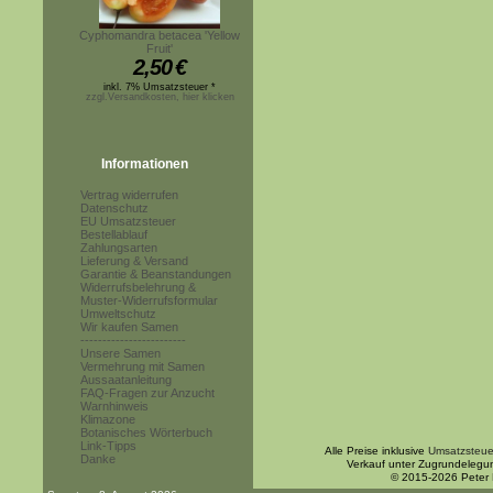
Cyphomandra betacea 'Yellow
Fruit'
2,50
€
inkl. 7% Umsatzsteuer *
zzgl.Versandkosten, hier klicken
Informationen
Vertrag widerrufen
Datenschutz
EU Umsatzsteuer
Bestellablauf
Zahlungsarten
Lieferung & Versand
Garantie & Beanstandungen
Widerrufsbelehrung &
Muster-Widerrufsformular
Umweltschutz
Wir kaufen Samen
------------------------
Unsere Samen
Vermehrung mit Samen
Aussaatanleitung
FAQ-Fragen zur Anzucht
Warnhinweis
Klimazone
Botanisches Wörterbuch
Link-Tipps
Alle Preise inklusive
Umsatzsteue
Danke
Verkauf unter Zugrundelegu
© 2015-2026 Peter