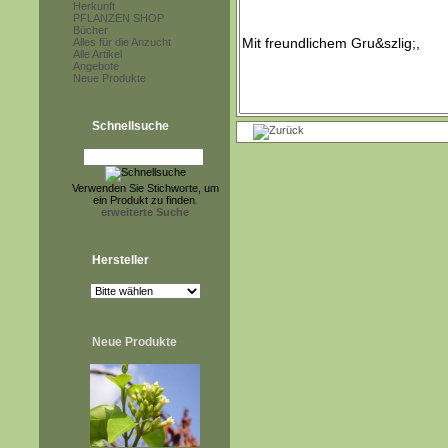
Herkunft
PFLANZEN SHOP
Bücher
Alles für die Anzucht
Alle Artikel
Angebote
Neue Produkte
Schnellsuche
Verwenden Sie Stichworte, um
ein Produkt zu finden.
erweiterte Suche
Hersteller
Neue Produkte