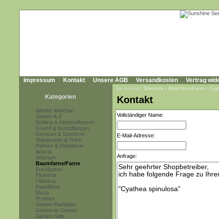
Impressum
Kontakt
Unsere AGB
Versandkosten
Vertrag wid
Sie sind hier:
Startseite
»
Baumfarne/Farne
»
Cyat
Kategorien
Kontakt
Wieder lieferbar!
Vollständiger Name:
Samen A-Z
Schling & Kletterpflanzen
Frucht & Nutzpflanzen
Gemüse & Gewürze
E-Mail-Adresse:
Mangroven & Teich
Palmen & Palmfarne
Acacia
Anfrage:
Adenium
Baumfarne/Farne
Eucalyptus
Plumeria
Hibiskus
Passiflora
Musa
Proteen
Samen-Raritäten
Gekeimte Samen
Samen-Sets