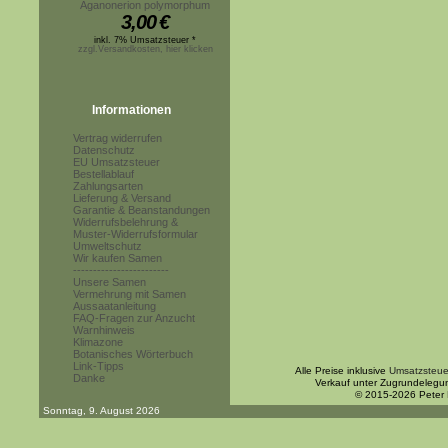
Aganonerion polymorphum
3,00
€
inkl. 7% Umsatzsteuer *
zzgl.Versandkosten, hier klicken
Informationen
Vertrag widerrufen
Datenschutz
EU Umsatzsteuer
Bestellablauf
Zahlungsarten
Lieferung & Versand
Garantie & Beanstandungen
Widerrufsbelehrung &
Muster-Widerrufsformular
Umweltschutz
Wir kaufen Samen
------------------------
Unsere Samen
Vermehrung mit Samen
Aussaatanleitung
FAQ-Fragen zur Anzucht
Warnhinweis
Klimazone
Botanisches Wörterbuch
Link-Tipps
Alle Preise inklusive
Umsatzsteue
Danke
Verkauf unter Zugrundelegu
© 2015-2026 Peter
Sonntag, 9. August 2026