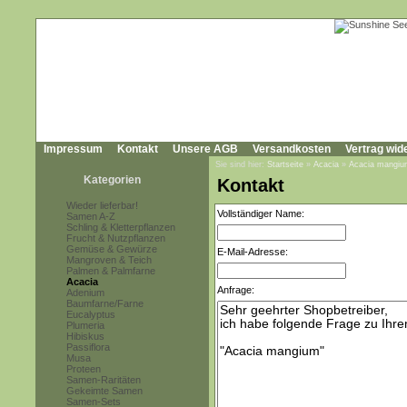
Impressum
Kontakt
Unsere AGB
Versandkosten
Vertrag wid
Sie sind hier:
Startseite
»
Acacia
»
Acacia mangi
Kategorien
Kontakt
Wieder lieferbar!
Vollständiger Name:
Samen A-Z
Schling & Kletterpflanzen
Frucht & Nutzpflanzen
Gemüse & Gewürze
E-Mail-Adresse:
Mangroven & Teich
Palmen & Palmfarne
Acacia
Anfrage:
Adenium
Baumfarne/Farne
Eucalyptus
Plumeria
Hibiskus
Passiflora
Musa
Proteen
Samen-Raritäten
Gekeimte Samen
Samen-Sets