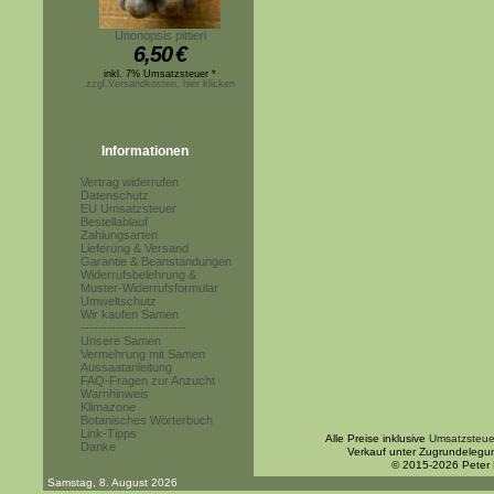
Unonopsis pittieri
6,50
€
inkl. 7% Umsatzsteuer *
zzgl.Versandkosten, hier klicken
Informationen
Vertrag widerrufen
Datenschutz
EU Umsatzsteuer
Bestellablauf
Zahlungsarten
Lieferung & Versand
Garantie & Beanstandungen
Widerrufsbelehrung &
Muster-Widerrufsformular
Umweltschutz
Wir kaufen Samen
------------------------
Unsere Samen
Vermehrung mit Samen
Aussaatanleitung
FAQ-Fragen zur Anzucht
Warnhinweis
Klimazone
Botanisches Wörterbuch
Link-Tipps
Alle Preise inklusive
Umsatzsteue
Danke
Verkauf unter Zugrundelegu
© 2015-2026 Peter
Samstag, 8. August 2026