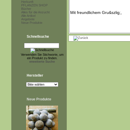
Herkunft
PFLANZEN SHOP
Bücher
Alles für die Anzucht
Alle Artikel
Angebote
Neue Produkte
Schnellsuche
Verwenden Sie Stichworte, um
ein Produkt zu finden.
erweiterte Suche
Hersteller
Neue Produkte