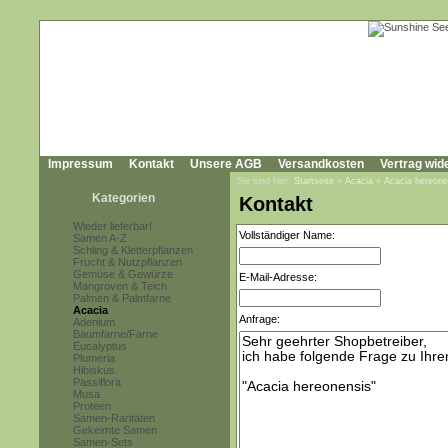
Impressum
Kontakt
Unsere AGB
Versandkosten
Vertrag wid
Sie sind hier:
Startseite
»
Acacia
»
Acacia hereone
Kategorien
Kontakt
Wieder lieferbar!
Vollständiger Name:
Samen A-Z
Schling & Kletterpflanzen
Frucht & Nutzpflanzen
Gemüse & Gewürze
E-Mail-Adresse:
Mangroven & Teich
Palmen & Palmfarne
Acacia
Anfrage:
Adenium
Baumfarne/Farne
Eucalyptus
Plumeria
Hibiskus
Passiflora
Musa
Proteen
Samen-Raritäten
Gekeimte Samen
Samen-Sets