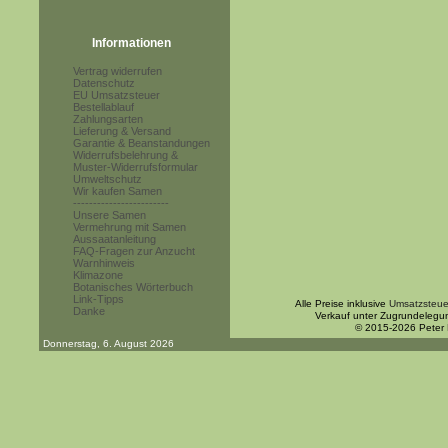
Informationen
Vertrag widerrufen
Datenschutz
EU Umsatzsteuer
Bestellablauf
Zahlungsarten
Lieferung & Versand
Garantie & Beanstandungen
Widerrufsbelehrung &
Muster-Widerrufsformular
Umweltschutz
Wir kaufen Samen
------------------------
Unsere Samen
Vermehrung mit Samen
Aussaatanleitung
FAQ-Fragen zur Anzucht
Warnhinweis
Klimazone
Botanisches Wörterbuch
Link-Tipps
Alle Preise inklusive
Umsatzsteue
Danke
Verkauf unter Zugrundelegu
© 2015-2026 Peter
Donnerstag, 6. August 2026