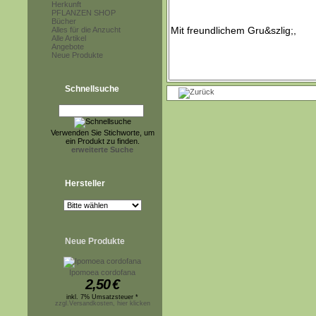
Herkunft
PFLANZEN SHOP
Bücher
Alles für die Anzucht
Alle Artikel
Angebote
Neue Produkte
Schnellsuche
Verwenden Sie Stichworte, um
ein Produkt zu finden.
erweiterte Suche
Hersteller
Neue Produkte
Ipomoea cordofana
2,50
€
inkl. 7% Umsatzsteuer *
zzgl.Versandkosten, hier klicken