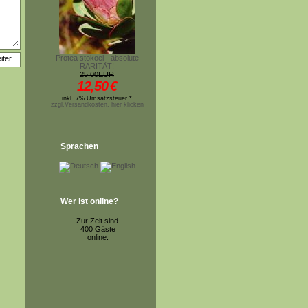
Protea stokoei - absolute
RARITÄT!
25,00EUR
12,50
€
inkl. 7% Umsatzsteuer *
zzgl.Versandkosten, hier klicken
Sprachen
Wer ist online?
Zur Zeit sind
400 Gäste
online.