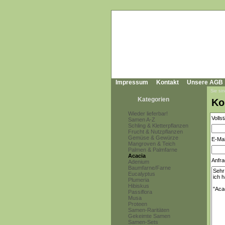
Impressum
Kontakt
Unsere AGB
Sie sin
Kategorien
Ko
Wieder lieferbar!
Volls
Samen A-Z
Schling & Kletterpflanzen
Frucht & Nutzpflanzen
Gemüse & Gewürze
E-Mai
Mangroven & Teich
Palmen & Palmfarne
Acacia
Anfra
Adenium
Baumfarne/Farne
Eucalyptus
Plumeria
Hibiskus
Passiflora
Musa
Proteen
Samen-Raritäten
Gekeimte Samen
Samen-Sets