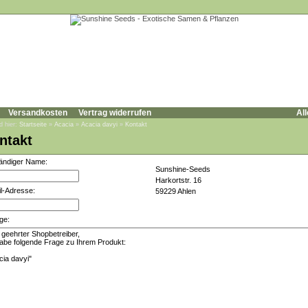
Versandkosten
Vertrag widerrufen
All
d hier:
Startseite
»
Acacia
»
Acacia davyi
»
Kontakt
ntakt
tändiger Name:
Sunshine-Seeds
Harkortstr. 16
l-Adresse:
59229 Ahlen
ge: