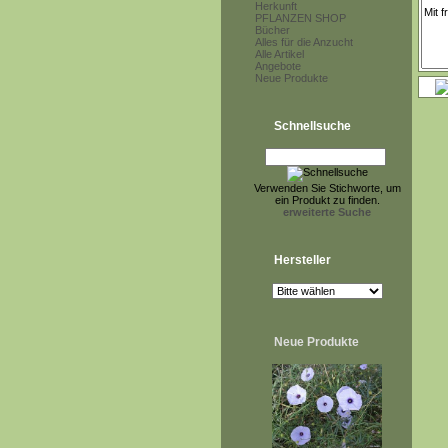
Herkunft
PFLANZEN SHOP
Bücher
Alles für die Anzucht
Alle Artikel
Angebote
Neue Produkte
Schnellsuche
Verwenden Sie Stichworte, um
ein Produkt zu finden.
erweiterte Suche
Hersteller
Neue Produkte