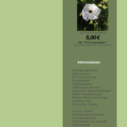
Ipomoea pauciflora
5,00
€
inkl. 7% Umsatzsteuer *
zzgl.Versandkosten, hier klicken
Informationen
Vertrag widerrufen
Datenschutz
EU Umsatzsteuer
Bestellablauf
Zahlungsarten
Lieferung & Versand
Garantie & Beanstandungen
Widerrufsbelehrung &
Muster-Widerrufsformular
Umweltschutz
Wir kaufen Samen
------------------------
Unsere Samen
Vermehrung mit Samen
Aussaatanleitung
FAQ-Fragen zur Anzucht
Warnhinweis