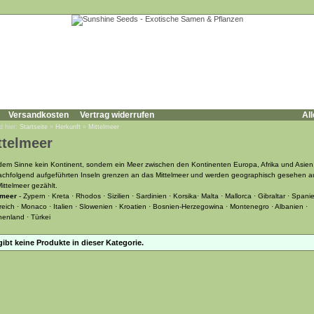
Versandkosten
Vertrag widerrufen
All
d hier:
Startseite
»
Herkunft
»
Mittelmeer
ttelmeer
n dem Sinne kein Kontinent, sondern ein Meer zwischen den Kontinenten Europa, Afrika und Asien
achfolgend aufgeführten Inseln grenzen an das Mittelmeer und werden geographisch gesehen a
ittelmeer gezählt.
lmeer
- Zypern · Kreta · Rhodos · Sizilien · Sardinien · Korsika· Malta · Mallorca · Gibraltar · Spanie
reich · Monaco · Italien · Slowenien · Kroatien · Bosnien-Herzegowina · Montenegro · Albanien ·
henland · Türkei
gibt keine Produkte in dieser Kategorie.