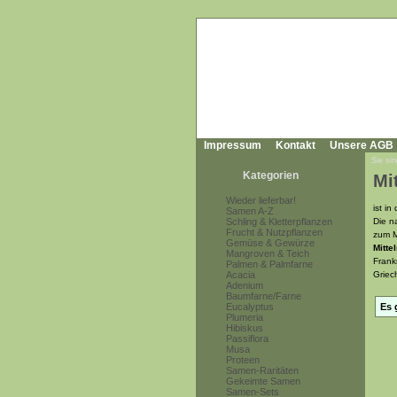
Impressum
Kontakt
Unsere AGB
Sie sin
Kategorien
Mi
Wieder lieferbar!
ist i
Samen A-Z
Schling & Kletterpflanzen
Die n
Frucht & Nutzpflanzen
zum M
Gemüse & Gewürze
Mitte
Mangroven & Teich
Frank
Palmen & Palmfarne
Acacia
Griec
Adenium
Baumfarne/Farne
Eucalyptus
Es 
Plumeria
Hibiskus
Passiflora
Musa
Proteen
Samen-Raritäten
Gekeimte Samen
Samen-Sets