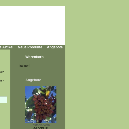
e Artikel
Neue Produkte
Angebote
Warenkorb
ist leer!
.
uch
Angebote
n ·
Pistacia vera
44,00EUR