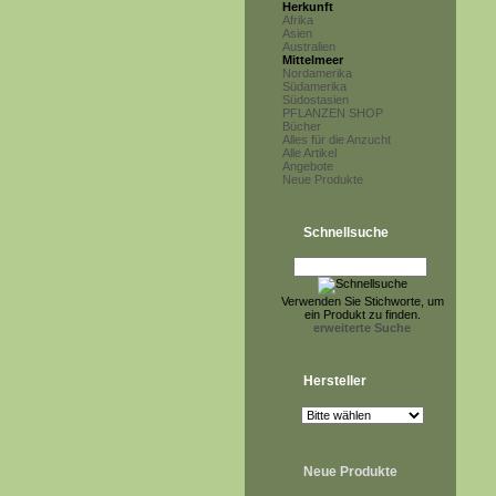
Herkunft
Afrika
Asien
Australien
Mittelmeer
Nordamerika
Südamerika
Südostasien
PFLANZEN SHOP
Bücher
Alles für die Anzucht
Alle Artikel
Angebote
Neue Produkte
Schnellsuche
Verwenden Sie Stichworte, um
ein Produkt zu finden.
erweiterte Suche
Hersteller
Neue Produkte