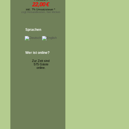
22,00
€
inkl. 7% Umsatzsteuer *
zzgl.Versandkosten, hier klicken
Sprachen
Wer ist online?
Zur Zeit sind
575 Gäste
online.